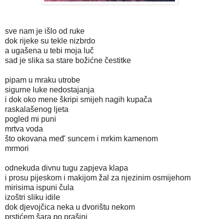
sve nam je išlo od ruke
dok rijeke su tekle nizbrdo
a ugašena u tebi moja luč
sad je slika sa stare božićne čestitke
pipam u mraku utrobe
sigurne luke nedostajanja
i dok oko mene škripi smijeh nagih kupača
raskalašenog ljeta
pogled mi puni
mrtva voda
što okovana međ' suncem i mrkim kamenom
mrmori
odnekuda divnu tugu zapjeva klapa
i prosu pijeskom i makijom žal za njezinim osmijehom
mirisima ispuni čula
izoštri sliku idile
dok djevojčica neka u dvorištu nekom
prstićem šara po prašini