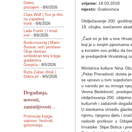
Dobro,
vrijeme:
18.03.2018.
pristajem
- 8/6/2026
mjesto:
Grabovnica
Clara Wolf | Sve je tiho
na zapadnoj
Obilježavanje 200. godišnji
fronti
- 8/6/2026
18. ožujka, svečanom akade
Lada Franić | I imaš
me!
- 8/6/2026
„
Čast mi je biti u ime Hrv
Bookcrossing | Marin
koji je u svojim pjesmama s
Buovac uoči proslave
a koristim ovu priliku da če
Oluje donirao
simboličan broj knjiga
je predsjednik Hrvatskog s
građanima
Gospića
- 8/5/2026
Ministrica kulture Nina Ob
Ruža Zubac-Ištuk |
„Petar Preradović doista j
Dobra je!
- 8/5/2026
se upravo u tom svjedočenju 
u narodu jer su mnoge njeg
Događanja,
Vesna Bedeković, predsjed
obilježavanja 200. obljetni
novosti,
kulturnih i zabavnih događa
zanimljivosti...
U stankama između glazbenih
njemu, njegovu djelu i znač
Promocije knjiga,
sajmovi, festivali,
redoviti profesor s Odsje
gostovanja. . .
hrvatske
Stipe Botica i pr