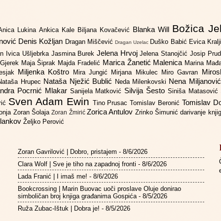
Božica Je
Blanka Will
Anica Lukina
Ankica Kale
Biljana Kovačević
anović
Denis Kožljan
Dragan Miščević
Duško Babić
Evica Kral
Dragan Uzelac
Jelena Hrvoj
an
Ivica Ušljebrka
Jasmina Burek
Jelena Stanojčić
Josip Pru
Marica Žanetić Malenica
 Gjerek
Maja Šiprak
Majda Fradelić
Marina Mađ
Miljenka Koštro
Miros
Lesjak
Mira Jungić
Mirjana Mikulec
Miro Gavran
Nataša Nježić Bublić
Nena Miljanovi
Nataša Hrupec
Neda Milenkovski
ndra Pocrnić Mlakar
Silvija Šesto
Sanijela Matković
Siniša Matasović
Sven Adam Ewin
Tomislav 
rić
Tino Prusac
Tomislav Beronić
Zorica Antulov
gonja
Zoran Šolaja
Zrinko Šimunić
darivanje knj
Zoran Žmirić
ilankov
Željko Perović
Zoran Gavrilović | Dobro, pristajem
- 8/6/2026
Clara Wolf | Sve je tiho na zapadnoj fronti
- 8/6/2026
Lada Franić | I imaš me!
- 8/6/2026
Bookcrossing | Marin Buovac uoči proslave Oluje donirao
simboličan broj knjiga građanima Gospića
- 8/5/2026
Ruža Zubac-Ištuk | Dobra je!
- 8/5/2026