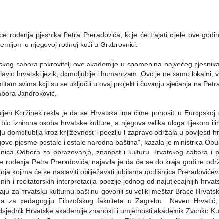
ce rođenja pjesnika Petra Preradovića, koje će trajati cijele ove godin
mijom u njegovoj rodnoj kući u Grabrovnici.
atskog sabora pokrovitelj ove akademije u spomen na najvećeg pjesni
lavio hrvatski jezik, domoljublje i humanizam. Ovo je ne samo lokalni, v
stitam svima koji su se uključili u ovaj projekt i čuvanju sjećanja na Pet
abora Jandroković.
uljen Koržinek rekla je da se Hrvatska ima čime ponositi u Europskoj g
e bio iznimna osoba hrvatske kulture, a njegova velika uloga tijekom i
domoljublja kroz književnost i poeziju i zapravo održala u povijesti hrv
ove pjesme postale i ostale narodna baština”, kazala je ministrica Obul
nica Odbora za obrazovanje, znanost i kulturu Hrvatskog sabora i 
ce rođenja Petra Preradovića, najavila je da će se do kraja godine odr
nja kojima će se nastaviti obilježavati jubilarna godišnjica Preradovićev
 i recitatorskih interpretacija poezije jednog od najutjecajnijih hrvats
aju za hrvatsku kulturnu baštinu govorili su veliki meštar Braće Hrvat
ka za pedagogiju Filozofskog fakulteta u Zagrebu
Neven Hrvatić,
edsjednik Hrvatske akademije znanosti i umjetnosti akademik Zvonko Ku