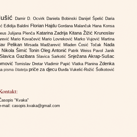
lušić
Damir D. Ocvirk
Daniela Bobinski
Danijel Špelić
Daria
Florian Hajdu
jić
Eđidija Baldini
Gordana Malančuk
Hana Konsa
Katarina Zadrija
Kitana Žižić
Krunoslav
deus
Julijana Plenča
arević
Mario Kovačević
Mario Lovreković
Marko Vujović
Martina
lav Pelikan
Nada
Mirsada Madžarević
Mladen Ćosić Točak
ć
Nikola Šimić Tonin
Oleg Antonić
Patrik Weiss
Pavol Janik
Slavica Gazibara
Snježana Akrap-Sušac
Slavica Sarkotić
Domović
Zdenka
Tomislav Dretar
Vladimir Papić
Vlatka Planina
priče za djecu
iga
Đurđa Vukelić-Rožić
Šolkotović
pisma čitatelja
Kontakt:
Časopis "Kvaka"
e-mail:
casopis.kvaka@gmail.com