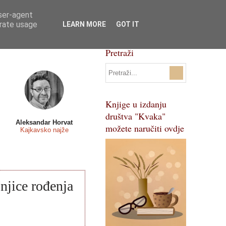
user-agent
Svi natječaji
Pojmovnik
erate usage
LEARN MORE
GOT IT
Pretraži
Knjige u izdanju
društva "Kvaka"
Aleksandar Horvat
možete naručiti ovdje
Kajkavsko najže
njice rođenja