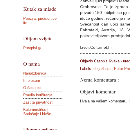
Zahvaljujući projektu Mađa
Grabrovnici. Ta je zgrada 
Kutak za mlade
povodu 150. obljetnice pjes
Poezija, priče,crtice
iduće godine, rečeno je me
itd...
Svečanost dan uoči same 2
Fahrafeld, Austrija, 18.
pokroviteljstvom predsjedn
Diljem svijeta
Izvor:Culturnet.hr
Putopisi 🌐
Objavio Časopis
Kvaka - ure
O nama
Labels:
događanja
,
Petar Pre
Narudžbenica
Nema komentara :
Impresum
O časopisu
Objavi komentar
Pravila korištenja
Hvala na vašem komentaru. Ist
Zaštita privatnosti
Kolumnisti/ce |
Sadašnje i bivše
Ukupno prikaza