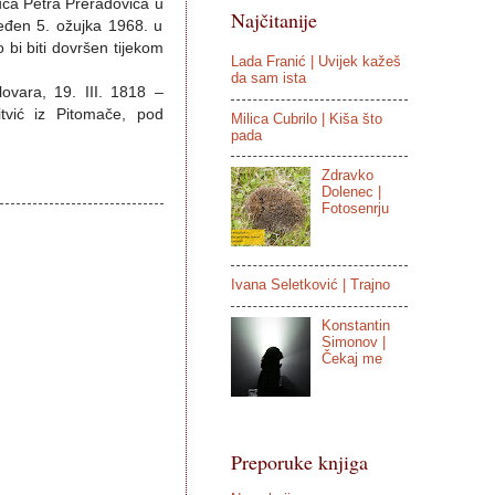
uća Petra Preradovića u
Najčitanije
ređen 5. ožujka 1968. u
 bi biti dovršen tijekom
Lada Franić | Uvijek kažeš
da sam ista
ovara, 19. III. 1818 –
itvić iz Pitomače, pod
Milica Cubrilo | Kiša što
pada
Zdravko
Dolenec |
Fotosenrju
Ivana Seletković | Trajno
Konstantin
Simonov |
Čekaj me
Preporuke knjiga