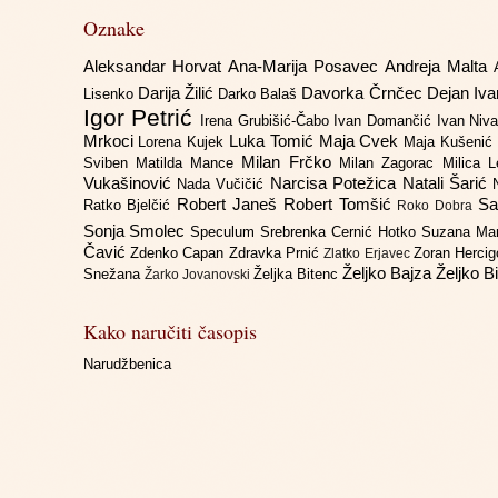
Oznake
Aleksandar Horvat
Ana-Marija Posavec
Andreja Malta
Darija Žilić
Davorka Črnčec
Dejan Iv
Lisenko
Darko Balaš
Igor Petrić
Irena Grubišić-Čabo
Ivan Domančić
Ivan Niv
Mrkoci
Luka Tomić
Maja Cvek
Lorena Kujek
Maja Kušenić
Milan Frčko
Sviben
Matilda Mance
Milan Zagorac
Milica 
Vukašinović
Narcisa Potežica
Natali Šarić
Nada Vučičić
Robert Janeš
Robert Tomšić
Sa
Ratko Bjelčić
Roko Dobra
Sonja Smolec
Speculum
Srebrenka Cernić Hotko
Suzana Ma
Čavić
Zdenko Capan
Zdravka Prnić
Zoran Herci
Zlatko Erjavec
Željko Bajza
Željko B
Snežana
Željka Bitenc
Žarko Jovanovski
Kako naručiti časopis
Narudžbenica