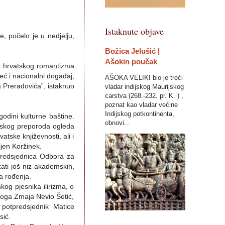
Istaknute objave
e, počelo je u nedjelju,
Božica Jelušić |
Ašokin poučak
ka hrvatskog romantizma
eć i nacionalni događaj,
AŠOKA VELIKI bio je treći
ra Preradovića”, istaknuo
vladar indijskog Maurijskog
carstva (268.-232. pr. K. ) ,
poznat kao vladar većine
Indijskog potkontinenta,
odini kulturne baštine.
obnovi...
lirskog preporoda ogleda
atske književnosti, ali i
jen Koržinek.
predsjednica Odbora za
žati još niz akademskih,
a rođenja.
kog pjesnika ilirizma, o
skoga Zmaja Nevio Šetić,
 potpredsjednik Matice
sić.