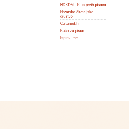
HDKDM - Klub prvih pisaca
Hrvatsko čitateljsko
društvo
Culturnet.hr
Kuća za pisce
Ispravi me