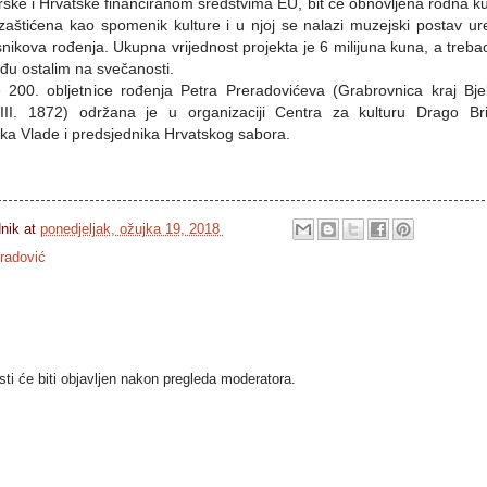
rske i Hrvatske financiranom sredstvima EU, bit će obnovljena rodna k
zaštićena kao spomenik kulture i u njoj se nalazi muzejski postav u
nikova rođenja. Ukupna vrijednost projekta je 6 milijuna kuna, a trebao
đu ostalim na svečanosti.
00. obljetnice rođenja Petra Preradovićeva (Grabrovnica kraj Bjel
 VIII. 1872) održana je u organizaciji Centra za kulturu Drago Br
ika Vlade i predsjednika Hrvatskog sabora.
dnik
at
ponedjeljak, ožujka 19, 2018
radović
i će biti objavljen nakon pregleda moderatora.