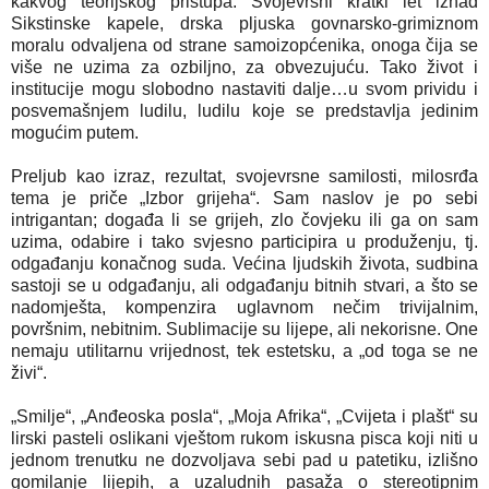
kakvog teorijskog pristupa. Svojevrsni kratki let iznad
Sikstinske kapele, drska pljuska govnarsko-grimiznom
moralu odvaljena od strane samoizopćenika, onoga čija se
više ne uzima za ozbiljno, za obvezujuću. Tako život i
institucije mogu slobodno nastaviti dalje…u svom prividu i
posvemašnjem ludilu, ludilu koje se predstavlja jedinim
mogućim putem.
Preljub kao izraz, rezultat, svojevrsne samilosti, milosrđa
tema je priče „Izbor grijeha“. Sam naslov je po sebi
intrigantan; događa li se grijeh, zlo čovjeku ili ga on sam
uzima, odabire i tako svjesno participira u produženju, tj.
odgađanju konačnog suda. Većina ljudskih života, sudbina
sastoji se u odgađanju, ali odgađanju bitnih stvari, a što se
nadomješta, kompenzira uglavnom nečim trivijalnim,
površnim, nebitnim. Sublimacije su lijepe, ali nekorisne. One
nemaju utilitarnu vrijednost, tek estetsku, a „od toga se ne
živi“.
„Smilje“, „Anđeoska posla“, „Moja Afrika“, „Cvijeta i plašt“ su
lirski pasteli oslikani vještom rukom iskusna pisca koji niti u
jednom trenutku ne dozvoljava sebi pad u patetiku, izlišno
gomilanje lijepih, a uzaludnih pasaža o stereotipnim