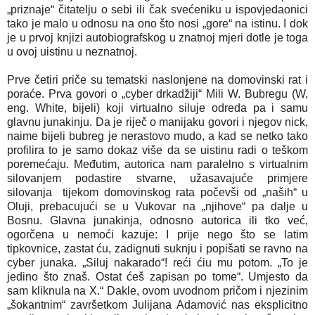
„priznaje“ čitatelju o sebi ili čak svećeniku u ispovjedaonici
tako je malo u odnosu na ono što nosi „gore“ na istinu. I dok
je u prvoj knjizi autobiografskog u znatnoj mjeri dotle je toga
u ovoj uistinu u neznatnoj.
Prve četiri priče su tematski naslonjene na domovinski rat i
poraće. Prva govori o „cyber drkadžiji“ Mili W. Bubregu (W,
eng. White, bijeli) koji virtualno siluje odreda pa i samu
glavnu junakinju. Da je riječ o manijaku govori i njegov nick,
naime bijeli bubreg je nerastovo mudo, a kad se netko tako
profilira to je samo dokaz više da se uistinu radi o teškom
poremećaju. Međutim, autorica nam paralelno s virtualnim
silovanjem podastire stvarne, užasavajuće primjere
silovanja tijekom domovinskog rata počevši od „naših“ u
Oluji, prebacujući se u Vukovar na „njihove“ pa dalje u
Bosnu. Glavna junakinja, odnosno autorica ili tko već,
ogorčena u nemoći kazuje: I prije nego što se latim
tipkovnice, zastat ću, zadignuti suknju i popišati se ravno na
cyber junaka. „Siluj nakarado“! reći ćiu mu potom. „To je
jedino što znaš. Ostat ćeš zapisan po tome“. Umjesto da
sam kliknula na X.“ Dakle, ovom uvodnom pričom i njezinim
„šokantnim“ završetkom Julijana Adamović nas eksplicitno