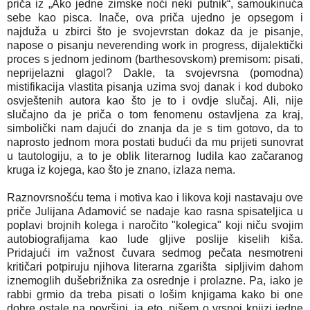
priča iz „Ako jedne zimske noći neki putnik“, samoukinuća
sebe kao pisca. Inače, ova priča ujedno je opsegom i
najduža u zbirci što je svojevrstan dokaz da je pisanje,
napose o pisanju neverending work in progress, dijalektički
proces s jednom jedinom (barthesovskom) premisom: pisati,
neprijelazni glagol? Dakle, ta svojevrsna (pomodna)
mistifikacija vlastita pisanja uzima svoj danak i kod duboko
osvještenih autora kao što je to i ovdje slučaj. Ali, nije
slučajno da je priča o tom fenomenu ostavljena za kraj,
simbolički nam dajući do znanja da je s tim gotovo, da to
naprosto jednom mora postati budući da mu prijeti sunovrat
u tautologiju, a to je oblik literarnog ludila kao začaranog
kruga iz kojega, kao što je znano, izlaza nema.
Raznovrsnošću tema i motiva kao i likova koji nastavaju ove
priče Julijana Adamović se nadaje kao rasna spisateljica u
poplavi brojnih kolega i naročito "kolegica" koji niču svojim
autobiografijama kao lude gljive poslije kiselih kiša.
Pridajući im važnost čuvara sedmog pečata nesmotreni
kritičari potpiruju njihova literarna zgarišta sipljivim dahom
iznemoglih dušebrižnika za osrednje i prolazne. Pa, iako je
rabbi grmio da treba pisati o lošim knjigama kako bi one
dobre ostale na površini, ja eto, pišem o vrsnoj knjizi jedne