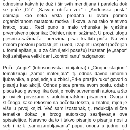
odnosima kakvih je duž i šir svih meridijana i paralela dok
se priče „Oči“, „Sasvim običan zec“ i „Anđeoska posla“
doimaju kao neka vrsta predaha u ovom pomno
organiziranom maratonu motiva i likova, a na tako relativno
kratkoj stazi. Reći puno s malo vrhunska je vještina
prvenstveno pjesnika; Dichter, njem. sažimač. U prozi, ulogu
pjesnika-sažimača preuzima pisac kratkih priča. Na vrlo
malom prostoru podastrijeti i uvod, i zaplet i rasplet (poželjan
u formi epifanije, a za čim rijetki posežu) izuzetan je „napor“
koji zahtijeva veliki dar i „kontroliranu“ razigranost.
Priče „Angie“ (tribusonovska minijatura) i „Cinque stagioni“
tematiziraju „zamor materijala“, tj. odnos davno umornih
ljubavnika, a posljednja u zbirci „Pri-a praz}ih ruku“ govori o
pisanju kao akciji. Odnos pisca prema svom poslu, odabir
pisca kao glavnog lika čest je motiv suvremenih autora, a što
je uvijek povezano s autobiografskim pisanjem. Ovoga i
sličnoga, kako rekosmo na početku teksta, u znatnoj mjeri je
više u prvoj knjizi. Već sam izostanak, tj. redukcija slične
tematike dokaz je brzog autorskog sazrijevanja ove
spisateljice. Naravno da to i takvo pisanje o pisanju nosi u
seb i rizik „samozarobljavanja“ poput onoga u jednoj od