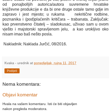
od ponajbolljih autorica/autora suvremene hrvatske
književne produkcije e da bi one druge ostale tamo gdje im
zapravo i jest mjesto; u rukama nekritične rodbine,
poznanika i (pod)plaćenih kritičara – trabanata. Zaključak:
kao prvenstveno čitatelj – sladokusac, uživao sam u ovom
vješto i majstorski spravljenom jelu, a kao urokljivo oko
nisam imao baš nešto posla.
Nakladnik: Naklada Jurčić, 08/2016.
Kvaka - urednik
at
ponedjeljak, rujna 11, 2017
Podijeli
Nema komentara:
Objavi komentar
Hvala na vašem komentaru. Isti će biti objavljen
nakon pregleda moderatora.