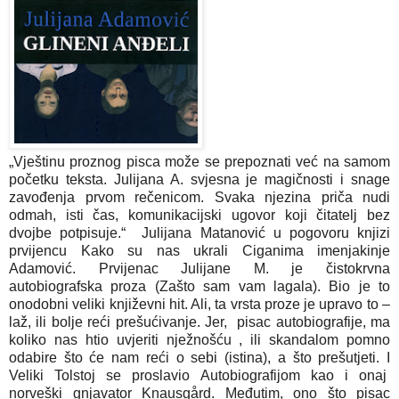
„Vještinu proznog pisca može se prepoznati već na samom
početku teksta. Julijana A. svjesna je magičnosti i snage
zavođenja prvom rečenicom. Svaka njezina priča nudi
odmah, isti čas, komunikacijski ugovor koji čitatelj bez
dvojbe potpisuje.“ Julijana Matanović u pogovoru knjizi
prvijencu Kako su nas ukrali Ciganima imenjakinje
Adamović. Prvijenac Julijane M. je čistokrvna
autobiografska proza (Zašto sam vam lagala). Bio je to
onodobni veliki književni hit. Ali, ta vrsta proze je upravo to –
laž, ili bolje reći prešućivanje. Jer, pisac autobiografije, ma
koliko nas htio uvjeriti nježnošću , ili skandalom pomno
odabire što će nam reći o sebi (istina), a što prešutjeti. I
Veliki Tolstoj se proslavio Autobiografijom kao i onaj
norveški gnjavator Knausgård. Međutim, ono što pisac