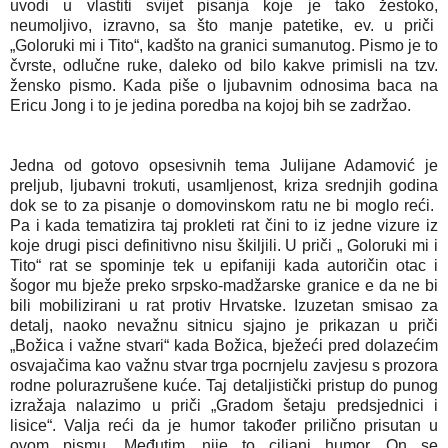
uvodi u vlastiti svijet pisanja koje je tako žestoko,
neumoljivo, izravno, sa što manje patetike, ev. u priči
„Goloruki mi i Tito“, kadšto na granici sumanutog. Pismo je to
čvrste, odlučne ruke, daleko od bilo kakve primisli na tzv.
žensko pismo. Kada piše o ljubavnim odnosima baca na
Ericu Jong i to je jedina poredba na kojoj bih se zadržao.
Jedna od gotovo opsesivnih tema Julijane Adamović je
preljub, ljubavni trokuti, usamljenost, kriza srednjih godina
dok se to za pisanje o domovinskom ratu ne bi moglo reći.
Pa i kada tematizira taj prokleti rat čini to iz jedne vizure iz
koje drugi pisci definitivno nisu škiljili. U priči „ Goloruki mi i
Tito“ rat se spominje tek u epifaniji kada autoričin otac i
šogor mu bježe preko srpsko-madžarske granice e da ne bi
bili mobilizirani u rat protiv Hrvatske. Izuzetan smisao za
detalj, naoko nevažnu sitnicu sjajno je prikazan u priči
„Božica i važne stvari“ kada Božica, bježeći pred dolazećim
osvajačima kao važnu stvar trga pocrnjelu zavjesu s prozora
rodne polurazrušene kuće. Taj detaljistički pristup do punog
izražaja nalazimo u priči „Gradom šetaju predsjednici i
lisice“. Valja reći da je humor također prilično prisutan u
ovom pismu. Međutim, nije to ciljani humor. On se