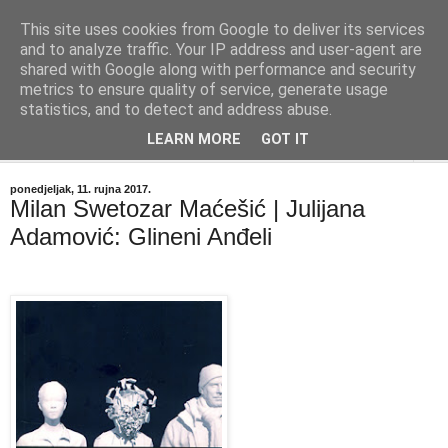
This site uses cookies from Google to deliver its services
"Kvaka"
and to analyze traffic. Your IP address and user-agent are
shared with Google along with performance and security
metrics to ensure quality of service, generate usage
Časopis za književnost ISSN 2459-5632
statistics, and to detect and address abuse.
LEARN MORE
GOT IT
▼
ponedjeljak, 11. rujna 2017.
Milan Swetozar Maćešić | Julijana
Adamović: Glineni Anđeli