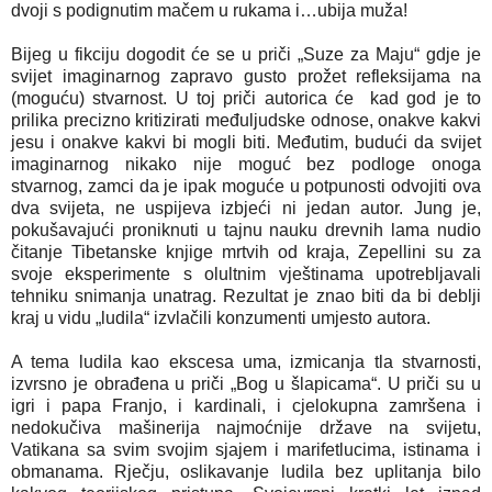
dvoji s podignutim mačem u rukama i…ubija muža!
Bijeg u fikciju dogodit će se u priči „Suze za Maju“ gdje je
svijet imaginarnog zapravo gusto prožet refleksijama na
(moguću) stvarnost. U toj priči autorica će kad god je to
prilika precizno kritizirati međuljudske odnose, onakve kakvi
jesu i onakve kakvi bi mogli biti. Međutim, budući da svijet
imaginarnog nikako nije moguć bez podloge onoga
stvarnog, zamci da je ipak moguće u potpunosti odvojiti ova
dva svijeta, ne uspijeva izbjeći ni jedan autor. Jung je,
pokušavajući proniknuti u tajnu nauku drevnih lama nudio
čitanje Tibetanske knjige mrtvih od kraja, Zepellini su za
svoje eksperimente s olultnim vještinama upotrebljavali
tehniku snimanja unatrag. Rezultat je znao biti da bi deblji
kraj u vidu „ludila“ izvlačili konzumenti umjesto autora.
A tema ludila kao ekscesa uma, izmicanja tla stvarnosti,
izvrsno je obrađena u priči „Bog u šlapicama“. U priči su u
igri i papa Franjo, i kardinali, i cjelokupna zamršena i
nedokučiva mašinerija najmoćnije države na svijetu,
Vatikana sa svim svojim sjajem i marifetlucima, istinama i
obmanama. Rječju, oslikavanje ludila bez uplitanja bilo