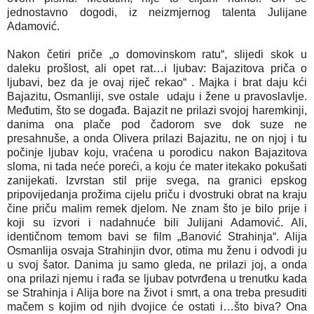
jednostavno dogodi, iz neizmjernog talenta Julijane
Adamović.
Nakon četiri priče „o domovinskom ratu“, slijedi skok u
daleku prošlost, ali opet rat…i ljubav: Bajazitova priča o
ljubavi, bez da je ovaj riječ rekao“ . Majka i brat daju kći
Bajazitu, Osmanliji, sve ostale udaju i žene u pravoslavlje.
Međutim, što se događa. Bajazit ne prilazi svojoj haremkinji,
danima ona plače pod čadorom sve dok suze ne
presahnuše, a onda Olivera prilazi Bajazitu, ne on njoj i tu
počinje ljubav koju, vraćena u porodicu nakon Bajazitova
sloma, ni tada neće poreći, a koju će mater itekako pokušati
zanijekati. Izvrstan stil prije svega, na granici epskog
pripovijedanja prožima cijelu priču i dvostruki obrat na kraju
čine priču malim remek djelom. Ne znam što je bilo prije i
koji su izvori i nadahnuće bili Julijani Adamović. Ali,
identičnom temom bavi se film „Banović Strahinja“. Alija
Osmanlija osvaja Strahinjin dvor, otima mu ženu i odvodi ju
u svoj šator. Danima ju samo gleda, ne prilazi joj, a onda
ona prilazi njemu i rađa se ljubav potvrđena u trenutku kada
se Strahinja i Alija bore na život i smrt, a ona treba presuditi
mačem s kojim od njih dvojice će ostati i…što biva? Ona