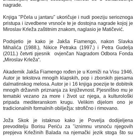
nagrade.
Knjiga "Pčela u jantaru" ukoričuje i nudi poeziju serioznoga
pristupa i izvedbene vrsnoće te je dostojna nagrade kojoj je
Miroslav Krleža zaštitnim znakom, naglasio je Matičević.
Podsjetio je kako je Jakša Fiamengo, nakon Slavka
Mihalića (1988.), Nikice Petraka (1997.) i Petra Gudelja
(2011.) četvrti pjesnik ovjenčan Nagradom Odbora Fonda
„Miroslav Krleža“.
Akademik Jakša Fiamengo rođen je u Komiži na Visu 1946.
Autor je tekstova mnogih klapskih, pop i zborskih pjesama
dalmatinskog melosa. Autor je i 16 knjiga poezije te dobitnik
mnogih državnih priznanja za književnost. Pjesništvo mu je
tematski vezano za more i život uz njega, a kulturološki
pripada mediteranskom krugu. Velikim dijelom ono je
tradicionalnih formalnih obilježja: strofično i rimovano.
Joža Skok je istaknuo kako je Povelja dodijeljena
prevoditelju Borisu Periću za "iznimnu vrsnoću njegovih
prepjeva Krležinih Balada na njemački jezik stoga što su