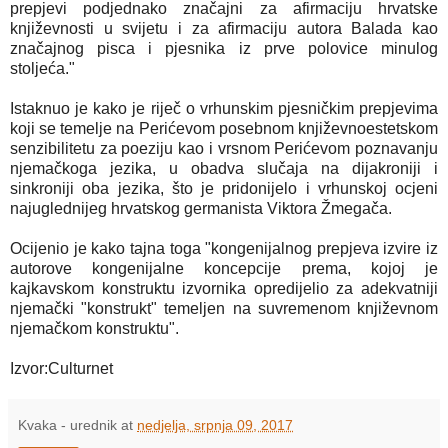
prepjevi podjednako značajni za afirmaciju hrvatske
književnosti u svijetu i za afirmaciju autora Balada kao
značajnog pisca i pjesnika iz prve polovice minulog
stoljeća."
Istaknuo je kako je riječ o vrhunskim pjesničkim prepjevima
koji se temelje na Perićevom posebnom književnoestetskom
senzibilitetu za poeziju kao i vrsnom Perićevom poznavanju
njemačkoga jezika, u obadva slučaja na dijakroniji i
sinkroniji oba jezika, što je pridonijelo i vrhunskoj ocjeni
najuglednijeg hrvatskog germanista Viktora Žmegača.
Ocijenio je kako tajna toga "kongenijalnog prepjeva izvire iz
autorove kongenijalne koncepcije prema, kojoj je
kajkavskom konstruktu izvornika opredijelio za adekvatniji
njemački "konstrukt" temeljen na suvremenom književnom
njemačkom konstruktu".
Izvor:Culturnet
Kvaka - urednik
at
nedjelja, srpnja 09, 2017