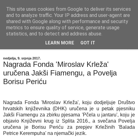
This site uses cookies from Google to deliver its services
"Kvaka"
and to analyze traffic. Your IP address and user-agent are
shared with Google along with performance and security
metrics to ensure quality of service, generate usage
Časopis za književnost ISSN 2459-5632
statistics, and to detect and address abuse.
LEARN MORE
GOT IT
▼
nedjelja, 9. srpnja 2017.
Nagrada Fonda 'Miroslav Krleža'
uručena Jakši Fiamengu, a Povelja
Borisu Periću
Nagrada Fonda 'Miroslav Krleža', koju dodjeljuje Društvo
hrvatskih književnika (DHK) uručena je u petak pjesniku
Jakši Fiamengu za zbirku pjesama 'Pčela u jantaru', koju je
objavio Književni krug iz Splita 2016., a svečana Povelja
uručena je Borisu Periću za prepjev Krležinih 'Balada
Petrice Kerempuha' na njemački jezik.