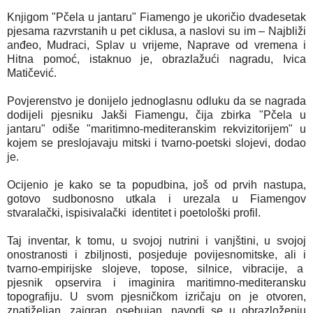
Knjigom "Pčela u jantaru" Fiamengo je ukoričio dvadesetak
pjesama razvrstanih u pet ciklusa, a naslovi su im – Najbliži
anđeo, Mudraci, Splav u vrijeme, Naprave od vremena i
Hitna pomoć, istaknuo je, obrazlažući nagradu, Ivica
Matičević.
Povjerenstvo je donijelo jednoglasnu odluku da se nagrada
dodijeli pjesniku Jakši Fiamengu, čija zbirka "Pčela u
jantaru" odiše "maritimno-mediteranskim rekvizitorijem" u
kojem se preslojavaju mitski i tvarno-poetski slojevi, dodao
je.
Ocijenio je kako se ta popudbina, još od prvih nastupa,
gotovo sudbonosno utkala i urezala u Fiamengov
stvaralački, ispisivalački identitet i poetološki profil.
Taj inventar, k tomu, u svojoj nutrini i vanjštini, u svojoj
onostranosti i zbiljnosti, posjeduje povijesnomitske, ali i
tvarno-empirijske slojeve, topose, silnice, vibracije, a
pjesnik opservira i imaginira maritimno-mediteransku
topografiju. U svom pjesničkom izričaju on je otvoren,
znatiželjan, zaigran, osebujan, navodi se u obrazloženju