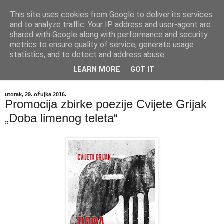
This site uses cookies from Google to deliver its services
"Kvaka"
and to analyze traffic. Your IP address and user-agent are
shared with Google along with performance and security
metrics to ensure quality of service, generate usage
Časopis za književnost ISSN 2459-5632
statistics, and to detect and address abuse.
LEARN MORE
GOT IT
▼
utorak, 29. ožujka 2016.
Promocija zbirke poezije Cvijete Grijak
„Doba limenog teleta“