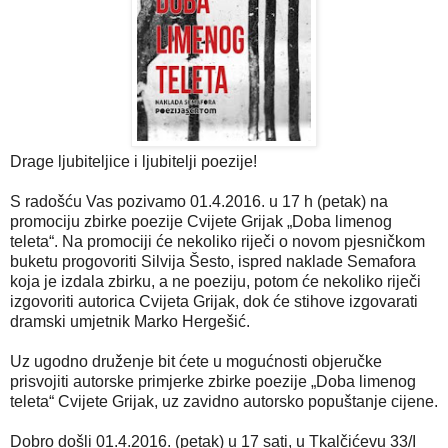
Drage ljubiteljice i ljubitelji poezije!
S radošću Vas pozivamo 01.4.2016. u 17 h (petak) na
promociju zbirke poezije Cvijete Grijak „Doba limenog
teleta“. Na promociji će nekoliko riječi o novom pjesničkom
buketu progovoriti Silvija Šesto, ispred naklade Semafora
koja je izdala zbirku, a ne poeziju, potom će nekoliko riječi
izgovoriti autorica Cvijeta Grijak, dok će stihove izgovarati
dramski umjetnik Marko Hergešić.
Uz ugodno druženje bit ćete u mogućnosti objeručke
prisvojiti autorske primjerke zbirke poezije „Doba limenog
teleta“ Cvijete Grijak, uz zavidno autorsko popuštanje cijene.
Dobro došli 01.4.2016. (petak) u 17 sati, u Tkalčićevu 33/I