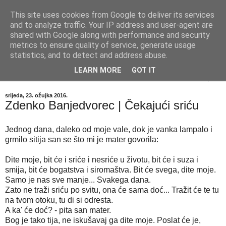
This site uses cookies from Google to deliver its services
"Kvaka"
and to analyze traffic. Your IP address and user-agent are
shared with Google along with performance and security
metrics to ensure quality of service, generate usage
Časopis za književnost ISSN 2459-5632
statistics, and to detect and address abuse.
LEARN MORE
GOT IT
▼
srijeda, 23. ožujka 2016.
Zdenko Banjedvorec | Čekajući sriću
Jednog dana, daleko od moje vale, dok je vanka lampalo i
grmilo sitija san se što mi je mater govorila:
Dite moje, bit će i sriće i nesriće u životu, bit će i suza i
smija, bit će bogatstva i siromaštva. Bit će svega, dite moje.
Samo je nas sve manje... Svakega dana.
Zato ne traži sriću po svitu, ona će sama doć... Tražit će te tu
na tvom otoku, tu di si odresta.
A ka' će doć? - pita san mater.
Bog je tako tija, ne iskušavaj ga dite moje. Poslat će je,