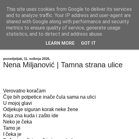
This site uses cookies from Google to deliver its services
"Kvaka"
and to analyze traffic. Your IP address and user-agent are
shared with Google along with performance and security
metrics to ensure quality of service, generate usage
Časopis za književnost ISSN 2459-5632
statistics, and to detect and address abuse.
LEARN MORE
GOT IT
▼
ponedjeljak, 11. svibnja 2026.
Nena Miljanović | Tamna strana ulice
Verovatno koračam
Čije bih potpetice inače čula sama na ulici
U mojoj glavi
Odjekuje siguran korak neke žene
Koja zna kuda i zašto ide
Neko je čeka
Tamo je
I čeka je