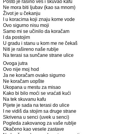
Pošto je raširio veš i skuvao kafu
Ne mora biti ljubav (kao sa mnom)
Život je u čekanju
I u koracima koji znaju kome vode
Ovo sigurno nisu moji
Samo mi se učinilo da koračam
I da postojim
U gradu i stanu u kom me ne čekaš
Niti je rašireno naše rublje
Na terasi sa sunčane strane ulice
Ovoga jutra
Ovo nije moj hod
Ja ne koračam ovako sigurno
Ne koračam uopšte
Ukopana u mestu za misao
Kako bi bilo moći se vraćati kući
Na tek skuvanu kafu
Pijete je sada na terasi do ulice
I ne vidiš da stojim sa druge strane
Skrivena u senci (uvek u senci)
Pogleda zakovanog za vaše rublje
Okačeno kao vesele zastave