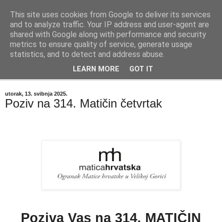
This site uses cookies from Google to deliver its services
"Kvaka"
and to analyze traffic. Your IP address and user-agent are
shared with Google along with performance and security
metrics to ensure quality of service, generate usage
Časopis za književnost ISSN 2459-5632
statistics, and to detect and address abuse.
LEARN MORE
GOT IT
▼
utorak, 13. svibnja 2025.
Poziv na 314. Matičin četvrtak
Poziva Vas na 314. MATIČIN