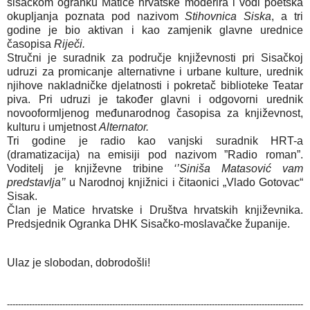
sisačkom ogranku Matice hrvatske moderira i vodi poetska
okupljanja poznata pod nazivom
Stihovnica Siska
, a tri
godine je bio aktivan i kao zamjenik glavne urednice
časopisa
Riječi.
Stručni je suradnik za područje književnosti pri Sisačkoj
udruzi za promicanje alternativne i urbane kulture, urednik
njihove nakladničke djelatnosti i pokretač biblioteke Teatar
piva. Pri udruzi je također glavni i odgovorni urednik
novooformljenog međunarodnog časopisa za književnost,
kulturu i umjetnost
Alternator.
Tri godine je radio kao vanjski suradnik HRT-a
(dramatizacija) na emisiji pod nazivom ”Radio roman”.
Voditelj je književne tribine
‘’Siniša Matasović vam
predstavlja’’
u Narodnoj knjižnici i čitaonici „Vlado Gotovac“
Sisak.
Član je Matice hrvatske i Društva hrvatskih književnika.
Predsjednik Ogranka DHK Sisačko-moslavačke županije.
Ulaz je slobodan, dobrodošli!
-----------------------------------------------------------------------------------------------------------