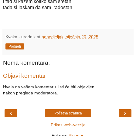
i tad si kažem koliko sam sretan
tada si laskam da sam radostan
Kvaka - urednik
at
ponedjeljak, siječnja 20, 2025
Podijeli
Nema komentara:
Objavi komentar
Hvala na vašem komentaru. Isti će biti objavljen
nakon pregleda moderatora.
‹
›
Početna stranica
Prikaz web-verzije
Pokreće
Blogger
.