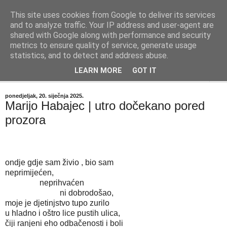
This site uses cookies from Google to deliver its services
"Kvaka"
and to analyze traffic. Your IP address and user-agent are
shared with Google along with performance and security
metrics to ensure quality of service, generate usage
Časopis za književnost ISSN 2459-5632
statistics, and to detect and address abuse.
LEARN MORE
GOT IT
▼
ponedjeljak, 20. siječnja 2025.
Marijo Habajec | utro dočekano pored
prozora
ondje gdje sam živio , bio sam
neprimijećen,
neprihvaćen
ni dobrodošao,
moje je djetinjstvo tupo zurilo
u hladno i oštro lice pustih ulica,
čiji ranjeni eho odbačenosti i boli