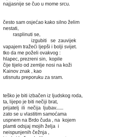
najjasnije se čuo u mome srcu.
često sam osjećao kako silno želim
nestati,
rasplinuti se,
izgubiti se zauvijek
vapajem tražeći ljepši i bolji svijet.
tko da me poželi ovakvog :
hlapec, prezreni sin, kopile
čije tijelo od zemlje nosi na koži
Kainov znak , kao
utisnutu preporuku za sram.
teško je biti izbačen iz ljudskog roda,
ta, lijepo je biti nečiji brat,
prijatelj ili nečija ljubav......
zato se u vlastitim samoćama
uspnem na Brdo čuda , na kojem
plamti odsjaj mojih želja i
neispunjenih čežnja ,