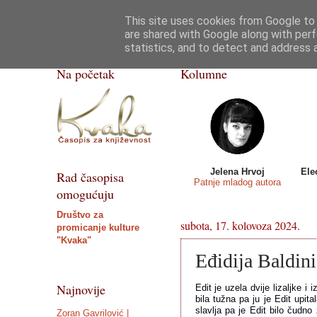
This site uses cookies from Google to d
Kvaka
Poezija
Priče, crtice
Razgovor
are shared with Google along with perf
statistics, and to detect and address 
ISSN 2459-5632
Na početak
Kolumne
Jelena Hrvoj
Ele
Rad časopisa
Patnje mladog autora
omogućuju
Društvo za
subota, 17. kolovoza 2024.
promicanje kulture
"Kvaka"
Eđidija Baldini
Najnovije
Edit je uzela dvije lizaljke i 
bila tužna pa ju je Edit upit
slavlja pa je Edit bilo čudno 
Zoran Gavrilović |