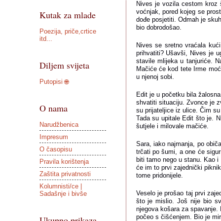
Nives je vozila cestom kroz š
voćnjak, pored kojeg se prosti
Kutak za mlade
dođe posjetiti. Odmah je skuh
bio dobrodošao.
Poezija, priče,crtice
itd...
Nives se sretno vraćala kući
prihvatiti? Ušavši, Nives je 
stavile mlijeka u tanjuriće. 
Diljem svijeta
Mačiće će kod tete Irme moći
u njenoj sobi.
Putopisi 🌐
Edit je u početku bila žalosna
shvatiti situaciju. Zvonce je zv
O nama
su prijateljice iz ulice. Čim s
Tada su upitale Edit što je. N
Narudžbenica
šutjele i milovale mačiće.
Impresum
Sara, iako najmanja, po običaj
O časopisu
trčati po šumi, a one će sigu
biti tamo nego u stanu. Kao i
Pravila korištenja
će im to prvi zajednički pikni
Zaštita privatnosti
tome pridonijele.
Kolumnisti/ce |
Veselo je prošao taj prvi zaje
Sadašnje i bivše
što je mislio. Još nije bio s
njegova košara za spavanje. Po
počeo s čišćenjem. Bio je mira
Ukupno prikaza