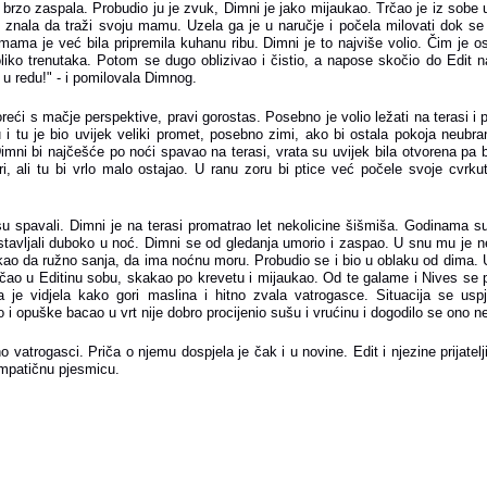
e brzo zaspala. Probudio ju je zvuk, Dimni je jako mijaukao. Trčao je iz sobe u
e znala da traži svoju mamu. Uzela ga je u naručje i počela milovati dok se 
 mama je već bila pripremila kuhanu ribu. Dimni je to najviše volio. Čim je osj
ko trenutaka. Potom se dugo oblizivao i čistio, a napose skočio do Edit na f
 u redu!" - i pomilovala Dimnog.
reći s mačje perspektive, pravi gorostas. Posebno je volio ležati na terasi i p
i tu je bio uvijek veliki promet, posebno zimi, ako bi ostala pokoja neubran
i Dimni bi najčešće po noći spavao na terasi, vrata su uvijek bila otvorena pa 
, ali tu bi vrlo malo ostajao. U ranu zoru bi ptice već počele svoje cvrkuta
 su spavali. Dimni je na terasi promatrao let nekolicine šišmiša. Godinama su b
astavljali duboko u noć. Dimni se od gledanja umorio i zaspao. U snu mu je n
e kao da ružno sanja, da ima noćnu moru. Probudio se i bio u oblaku od dima. 
rčao u Editinu sobu, skakao po krevetu i mijaukao. Od te galame i Nives se pro
je vidjela kako gori maslina i hitno zvala vatrogasce. Situacija se uspješ
 i opuške bacao u vrt nije dobro procijenio sušu i vrućinu i dogodilo se ono n
 vatrogasci. Priča o njemu dospjela je čak i u novine. Edit i njezine prijatelj
impatičnu pjesmicu.