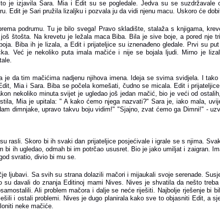
tito je izjavila Sara. Mia i Edit su se pogledale. Jedva su se suzdržavale o
u. Edit je Sari pružila lizaljku i pozvala ju da vidi njenu macu. Uskoro će dobi
prema podrumu. Tu je bilo svega! Pravo skladište, stalaža s knjigama, krevet
još štošta. Na krevetu je ležala maca Biba. Bila je sive boje, a pored nje t
boja. Biba ih je lizala, a Edit i prijateljice su iznenađeno gledale. Prvi su pu
ka. Već je nekoliko puta imala mačiće i nije se bojala ljudi. Mirno je lizal
tale.
la je da tim mačićima nadjenu njihova imena. Ideja se svima svidjela. I tak
dit, Mia i Sara. Biba se počela komešati, čudno se micala. Edit i prijatelji
on nekoliko minuta svijet je ugledao još jedan mačić, bio je veći od ostalih
tila, Mia je upitala: " A kako ćemo njega nazvati?" Sara je, iako mala, uvij
dam dimnjake, upravo takvu boju vidim!" "Sjajno, zvat ćemo ga Dimni!" - uzvi
su rasli. Skoro bi ih svaki dan prijateljice posjećivale i igrale se s njima. Sva
m bi ih ugledao, odmah bi im potrčao ususret. Bio je jako umiljat i zaigran. Im
 god svratio, divio bi mu se.
e ljubavi. Sa svih su strana dolazili mačori i mijaukali svoje serenade. Susj
to su davali do znanja Editinoj mami Nives. Nives je shvatila da nešto treba
amostalili. Ali problem mačora i dalje se neće riješiti. Najbolje rješenje bi b
ešili i ostali problemi. Nives je dugo planirala kako sve to objasniti Edit, a sjet
loniti neke mačiće.