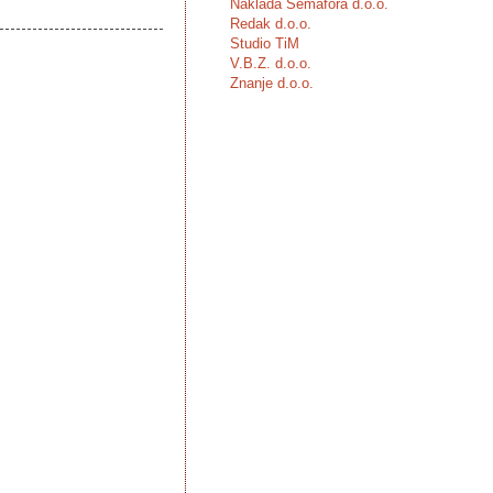
Naklada Semafora d.o.o.
Redak d.o.o.
Studio TiM
V.B.Z. d.o.o.
Znanje d.o.o.