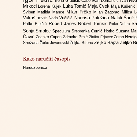
Irena Grubišić-Čabo
Ivan Domančić
Ivan Niv
Mrkoci
Luka Tomić
Maja Cvek
Lorena Kujek
Maja Kušenić
Milan Frčko
Sviben
Matilda Mance
Milan Zagorac
Milica 
Vukašinović
Narcisa Potežica
Natali Šarić
Nada Vučičić
Robert Janeš
Robert Tomšić
Sa
Ratko Bjelčić
Roko Dobra
Sonja Smolec
Speculum
Srebrenka Cernić Hotko
Suzana Ma
Čavić
Zdenko Capan
Zdravka Prnić
Zoran Herci
Zlatko Erjavec
Željko Bajza
Željko B
Snežana
Željka Bitenc
Žarko Jovanovski
Kako naručiti časopis
Narudžbenica