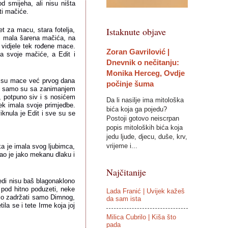
d smijeha, ali nisu ništa 
ti mačiće.
Istaknute objave
 za macu, stara fotelja, 
ri mala šarena mačića, na 
t vidjele tek rođene mace. 
Zoran Gavrilović |
a svoje mačiće, a Edit i 
Dnevnik o nečitanju:
Monika Herceg, Ovdje
o su mace već prvog dana 
počinje šuma
ce samo su sa zanimanjem 
, potpuno siv i s nosićem 
Da li nasilje ima mitološka
ek imala svoje primjedbe. 
bića koja ga pojedu?
knula je Edit i sve su se 
Postoji gotovo neiscrpan
popis mitoloških bića koja
jedu ljude, djecu, duše, krv,
vrijeme i...
ka je imala svog ljubimca, 
ao je jako mekanu dlaku i 
Najčitanije
edi nisu baš blagonaklono 
 pod hitno poduzeti, neke 
Lada Franić | Uvijek kažeš
ilo zadržati samo Dimnog, 
da sam ista
ila se i tete Irme koja joj 
Milica Cubrilo | Kiša što
pada