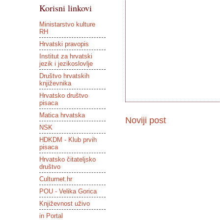
Korisni linkovi
Ministarstvo kulture
RH
Hrvatski pravopis
Institut za hrvatski
jezik i jezikoslovlje
Društvo hrvatskih
književnika
Hrvatsko društvo
pisaca
Matica hrvatska
Noviji post
NSK
HDKDM - Klub prvih
pisaca
Hrvatsko čitateljsko
društvo
Culturnet.hr
POU - Velika Gorica
Književnost uživo
in Portal