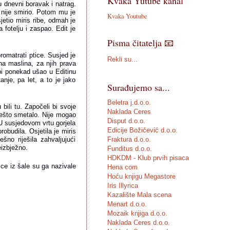
Kvaka Yutube kanal
 dnevni boravak i natrag. 
nije smirio. Potom mu je 
Kvaka Youtube
etio miris ribe, odmah je 
otelju i zaspao. Edit je 
Pisma čitatelja 📧
romatrati ptice. Susjed je 
Rekli su...
a maslina, za njih prava 
bi ponekad ušao u Editinu 
nje, pa let, a to je jako 
Surađujemo sa...
Beletra j.d.o.o.
ili tu. Započeli bi svoje 
Naklada Ceres
ešto smetalo. Nije mogao 
Disput d.o.o.
U susjedovom vrtu gorjela 
Edicije Božičević d.o.o.
budila. Osjetila je miris 
Fraktura d.o.o.
no riješila zahvaljujući 
eizbježno.
Funditus d.o.o.
HDKDM - Klub prvih pisaca
ice iz šale su ga nazivale 
Hena com
Hoću knjigu Megastore
Iris Illyrica
Kazalište Mala scena
Menart d.o.o.
Mozaik knjiga d.o.o.
Naklada Ceres d.o.o.