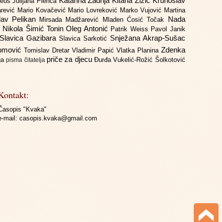
Katarina Zadrija
Kitana Žižić
Krunoslav
deus
Julijana Plenča
arević
Mario Kovačević
Mario Lovreković
Marko Vujović
Martina
lav Pelikan
Nada
Mirsada Madžarević
Mladen Ćosić Točak
ć
Nikola Šimić Tonin
Oleg Antonić
Patrik Weiss
Pavol Janik
Slavica Gazibara
Snježana Akrap-Sušac
Slavica Sarkotić
Domović
Zdenka
Tomislav Dretar
Vladimir Papić
Vlatka Planina
priče za djecu
iga
Đurđa Vukelić-Rožić
Šolkotović
pisma čitatelja
Kontakt:
Časopis "Kvaka"
e-mail:
casopis.kvaka@gmail.com