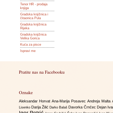
Tenor HR - prodaja
knjiga
Gradska knjižnica i
čitaonica Pula
Gradska knjižnica
Rijeka
Gradska knjižnica
Velika Gorica
Kuća za pisce
Ispravi me
Pratite nas na Facebooku
Oznake
Aleksandar Horvat
Ana-Marija Posavec
Andreja Malta
Darija Žilić
Davorka Črnčec
Dejan Iv
Lisenko
Darko Balaš
Igor Petrić