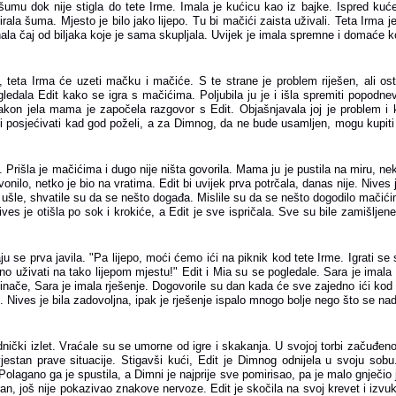
umu dok nije stigla do tete Irme. Imala je kućicu kao iz bajke. Ispred kuće 
rala šuma. Mjesto je bilo jako lijepo. Tu bi mačići zaista uživali. Teta Irma j
ala čaj od biljaka koje je sama skupljala. Uvijek je imala spremne i domaće ko
, teta Irma će uzeti mačku i mačiće. S te strane je problem riješen, ali ost
ugledala Edit kako se igra s mačićima. Poljubila ju je i išla spremiti popodn
Nakon jela mama je započela razgovor s Edit. Objašnjavala joj je problem i k
 posjećivati kad god poželi, a za Dimnog, da ne bude usamljen, mogu kupiti
. Prišla je mačićima i dugo nije ništa govorila. Mama ju je pustila na miru, ne
onilo, netko je bio na vratima. Edit bi uvijek prva potrčala, danas nije. Nives je 
u ušle, shvatile su da se nešto događa. Mislile su da se nešto dogodilo mačićima,
ives je otišla po sok i krokiće, a Edit je sve ispričala. Sve su bile zamišljen
u se prva javila. "Pa lijepo, moći ćemo ići na piknik kod tete Irme. Igrati se 
rno uživati na tako lijepom mjestu!" Edit i Mia su se pogledale. Sara je imala
 inače, Sara je imala rješenje. Dogovorile su dan kada će sve zajedno ići kod 
k. Nives je bila zadovoljna, ipak je rješenje ispalo mnogo bolje nego što se nad
dnički izlet. Vraćale su se umorne od igre i skakanja. U svojoj torbi začuđeno
vjestan prave situacije. Stigavši kući, Edit je Dimnog odnijela u svoju sobu
lagano ga je spustila, a Dimni je najprije sve pomirisao, pa je malo gnječio ja
n, još nije pokazivao znakove nervoze. Edit je skočila na svoj krevet i izvukla