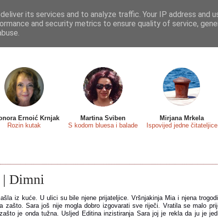
eliver its services and to analyze traffic. Your IP address and 
 sa...
Predstavljamo
Osvrti
Recenzije
Eseji
ormance and security metrics to ensure quality of service, gen
abuse.
onora Ernoić Krnjak
Martina Sviben
Mirjana Mrkela
Rozin kutak
S kodom bluesa i balade
Ispovijed jedne čitateljice
 | Dimni
izašla iz kuće. U ulici su bile njene prijateljice. Vršnjakinja Mia i njena trogod
ala zašto. Sara još nije mogla dobro izgovarati sve riječi. Vratila se malo pr
zašto je onda tužna. Usljed Editina inzistiranja Sara joj je rekla da ju je jed