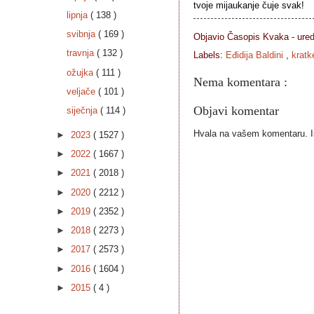
tvoje mijaukanje čuje svak!  
lipnja
( 138 )
svibnja
( 169 )
Objavio Časopis
Kvaka - ure
travnja
( 132 )
Labels:
Eđidija Baldini
,
kratk
ožujka
( 111 )
Nema komentara :
veljače
( 101 )
Objavi komentar
siječnja
( 114 )
Hvala na vašem komentaru. Ist
►
2023
( 1527 )
►
2022
( 1667 )
►
2021
( 2018 )
►
2020
( 2212 )
►
2019
( 2352 )
►
2018
( 2273 )
►
2017
( 2573 )
►
2016
( 1604 )
►
2015
( 4 )