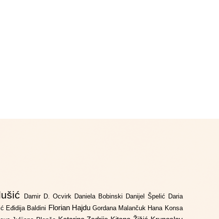
lušić
Damir D. Ocvirk
Daniela Bobinski
Danijel Špelić
Daria
Florian Hajdu
jić
Eđidija Baldini
Gordana Malančuk
Hana Konsa