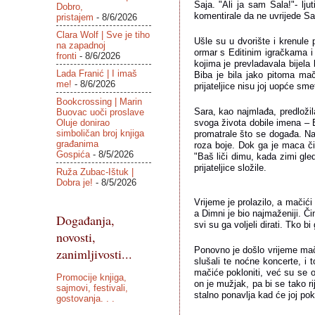
Saja. "Ali ja sam Sala!"- lju
Dobro,
komentirale da ne uvrijede Sar
pristajem
- 8/6/2026
Clara Wolf | Sve je tiho
Ušle su u dvorište i krenule 
na zapadnoj
ormar s Editinim igračkama i 
fronti
- 8/6/2026
kojima je prevladavala bijela 
Lada Franić | I imaš
Biba je bila jako pitoma mač
me!
- 8/6/2026
prijateljice nisu joj uopće sme
Bookcrossing | Marin
Sara, kao najmlađa, predloži
Buovac uoči proslave
Oluje donirao
svoga života dobile imena – E
simboličan broj knjiga
promatrale što se događa. Nak
građanima
roza boje. Dok ga je maca čis
Gospića
- 8/5/2026
"Baš liči dimu, kada zimi gle
prijateljice složile.
Ruža Zubac-Ištuk |
Dobra je!
- 8/5/2026
Vrijeme je prolazilo, a mačići 
a Dimni je bio najmaženiji. Či
Događanja,
svi su ga voljeli dirati. Tko bi
novosti,
Ponovno je došlo vrijeme mačj
zanimljivosti...
slušali te noćne koncerte, i 
mačiće pokloniti, već su se os
Promocije knjiga,
on je mužjak, pa bi se tako rij
sajmovi, festivali,
stalno ponavlja kad će joj pok
gostovanja. . .