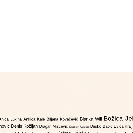
Božica Je
Blanka Will
Anica Lukina
Ankica Kale
Biljana Kovačević
anović
Denis Kožljan
Dragan Miščević
Duško Babić
Evica Kral
Dragan Uzelac