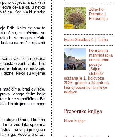
puno cvijeća, a iza vrt i 
e jedva čekala da ju netko 
Zdravko
lačiće. Kod nje bi svatko 
Dolenec |
Fotosenrju
aje Edit. Kako će ona to 
evnu užinu, a mačićima su 
ako bi se mogao riješiti. 
Ivana Seletković | Trajno
 košaru da može  spavati 
Dvanaesta
manifestacija
k sama razmišlja i pokuša 
domoljubne
otišla otvoriti vrata, bile 
poezije
 ali bili su svi na broju. 
„Stijeg
e i tužne. Neko su vrijeme 
slobode”
održana je 1. kolovoza
2026. godine u 19 sati na
ljetnoj pozornici Kninske
s mačićima, brati cvijeće, 
tvrđave
 pravo. Mnogo će im bolje 
tete Irme s mačićima. Bit 
ala. Prijateljice su mnogo 
Preporuke knjiga
 je stajao Dimni. Tko zna 
Nove knjige
. Tu je već bila spremna 
stuk i na kraju je legao i 
 knjigu. Počela je čitati, 