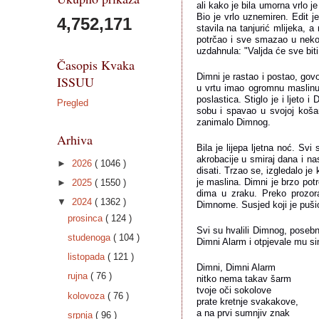
ali kako je bila umorna vrlo j
Bio je vrlo uznemiren. Edit j
4,752,171
stavila na tanjurić mlijeka, a
potrčao i sve smazao u nekoli
uzdahnula: "Valjda će sve biti
Časopis Kvaka
Dimni je rastao i postao, govo
ISSUU
u vrtu imao ogromnu maslinu 
poslastica. Stiglo je i ljeto 
Pregled
sobu i spavao u svojoj košari
zanimalo Dimnog.
Arhiva
Bila je lijepa ljetna noć. Svi
akrobacije u smiraj dana i n
►
2026
( 1046 )
disati. Trzao se, izgledalo j
je maslina. Dimni je brzo pot
►
2025
( 1550 )
dima u zraku. Preko prozora 
▼
2024
( 1362 )
Dimnome. Susjed koji je pušio
prosinca
( 124 )
Svi su hvalili Dimnog, posebno
studenoga
( 104 )
Dimni Alarm i otpjevale mu s
listopada
( 121 )
Dimni, Dimni Alarm
rujna
( 76 )
nitko nema takav šarm
tvoje oči sokolove
kolovoza
( 76 )
prate kretnje svakakove,
a na prvi sumnjiv znak
srpnja
( 96 )