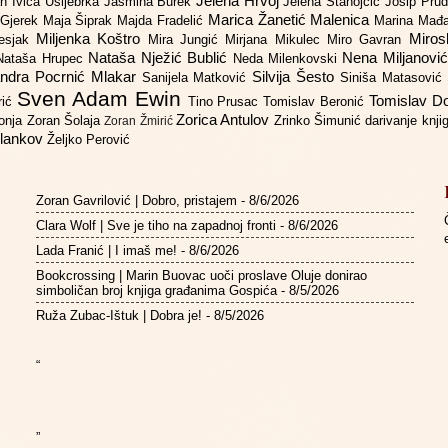
Jelena Hrvoj
an
Ivica Ušljebrka
Jasmina Burek
Jelena Stanojčić
Josip Pru
Marica Žanetić Malenica
 Gjerek
Maja Šiprak
Majda Fradelić
Marina Mađ
Miljenka Koštro
Miros
Lesjak
Mira Jungić
Mirjana Mikulec
Miro Gavran
Nataša Nježić Bublić
Nena Miljanovi
Nataša Hrupec
Neda Milenkovski
ndra Pocrnić Mlakar
Silvija Šesto
Sanijela Matković
Siniša Matasović
Sven Adam Ewin
Tomislav 
rić
Tino Prusac
Tomislav Beronić
Zorica Antulov
gonja
Zoran Šolaja
Zrinko Šimunić
darivanje knj
Zoran Žmirić
ilankov
Željko Perović
Zoran Gavrilović | Dobro, pristajem
- 8/6/2026
Clara Wolf | Sve je tiho na zapadnoj fronti
- 8/6/2026
Lada Franić | I imaš me!
- 8/6/2026
Bookcrossing | Marin Buovac uoči proslave Oluje donirao
simboličan broj knjiga građanima Gospića
- 8/5/2026
Ruža Zubac-Ištuk | Dobra je!
- 8/5/2026
“
”