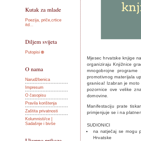
Kutak za mlade
Poezija, priče,crtice
itd...
Diljem svijeta
Putopisi 🌐
Mjesec hrvatske knjige na
organiziraju Knjižnice g
O nama
mnogobrojne programe pro
promotivnog materijala up
Narudžbenica
granica!
Izabran je moto
Impresum
pozornice ove velike zna
O časopisu
domovine.
Pravila korištenja
Manifestaciju prate tiska
Zaštita privatnosti
primjenjuje se i na platn
Kolumnisti/ce |
Sadašnje i bivše
SUDIONICI
na natječaj se mogu pr
Hrvatske
Ukupno prikaza