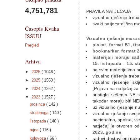
4,751,781
PRAVILA NATJEČAJA
vizualno rješenje treba 
svaki natjecatelj/ica mo
Časopis Kvaka
ISSUU
Vizualno rješenje mora 
plakat, format B1, ti
Pregled
bookmarker, format 22
materijali moraju sad
Arhiva
15. listopada – 15. s
na svim materijalima nu
►
2026
( 1046 )
vizualno rješenje treba
►
2025
( 1550 )
vizualno rješenje isk
►
2024
( 1362 )
„Prijava na natječaj za
pristigla rješenja NE 
▼
2023
( 1527 )
također moraju biti N
prosinca
( 142 )
uz vizualno rješenje nu
studenoga
( 140 )
vizualno rješenje svoji
nacionalna, spolna, vje
listopada
( 140 )
natječaj je otvoren o
rujna
( 116 )
2023. godine
kolovoza
( 66 )
radovi dostavljeni nakon