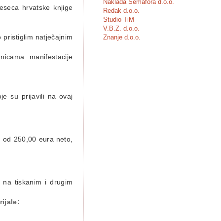
Naklada Semafora d.o.o.
jeseca hrvatske knjige
Redak d.o.o.
Studio TiM
V.B.Z. d.o.o.
Znanje d.o.o.
 pristiglim natječajnim
icama manifestacije
je su prijavili na ovaj
u od 250,00 eura neto,
. na tiskanim i drugim
ijale: