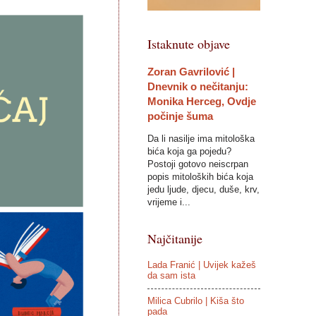
Istaknute objave
Zoran Gavrilović |
Dnevnik o nečitanju:
Monika Herceg, Ovdje
počinje šuma
Da li nasilje ima mitološka
bića koja ga pojedu?
Postoji gotovo neiscrpan
popis mitoloških bića koja
jedu ljude, djecu, duše, krv,
vrijeme i...
Najčitanije
Lada Franić | Uvijek kažeš
da sam ista
Milica Cubrilo | Kiša što
pada