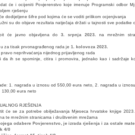
ledat će i ocijeniti Povjerenstvo koje imenuje Programski odbor M
boljem rješenju
će dodijeljene šifre pod kojima će se voditi prilikom ocjenjivanja
žni su do objave rezultata natječaja držati u tajnosti sve podatke o
 bit će javno objavljena do
3. srpnja 2023.
na mrežnim stran
mu za tisak prvonagrađenog rada je
1. kolovoza 2023.
pravo neprihvaćanja nijednog prijavljenog rada
ni da ih se spominje, citira i promovira, jednako kao i sadržaje ko
rade: 1. nagrada u iznosu od 550,00 eura neto, 2. nagrada u iznos
d 130,00 eura neto
ZUALNOG RJEŠENJA
istit će se za potrebe obilježavanja Mjeseca hrvatske knjige 2023
ima te mrežnim stranicama i društvenim mrežama
jega odabere Povjerenstvo, je izrada rješenja i za ostale mater
k 4/0