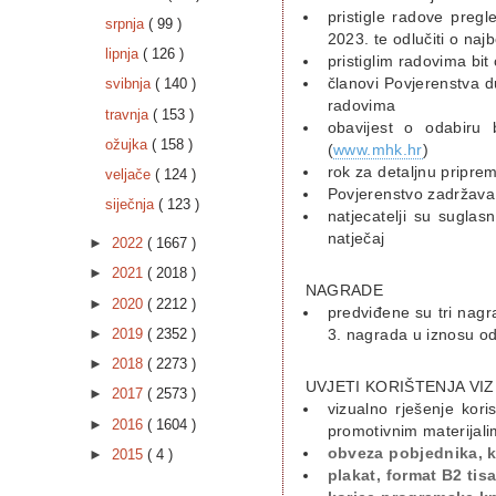
pristigle radove preg
srpnja
( 99 )
2023. te odlučiti o naj
lipnja
( 126 )
pristiglim radovima bit 
članovi Povjerenstva du
svibnja
( 140 )
radovima
travnja
( 153 )
obavijest o odabiru
ožujka
( 158 )
(
www.mhk.hr
)
rok za detaljnu pripre
veljače
( 124 )
Povjerenstvo zadržava 
siječnja
( 123 )
natjecatelji su suglas
natječaj
►
2022
( 1667 )
►
2021
( 2018 )
NAGRADE
►
2020
( 2212 )
predviđene su tri nag
►
2019
( 2352 )
3. nagrada u iznosu o
►
2018
( 2273 )
UVJETI KORIŠTENJA VI
►
2017
( 2573 )
vizualno rješenje kor
►
2016
( 1604 )
promotivnim materijal
obveza pobjednika, ko
►
2015
( 4 )
plakat, format B2 tisa