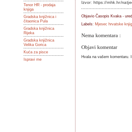
Izvor:
https://mhk.hr/natj
Tenor HR - prodaja
knjiga
Objavio Časopis
Kvaka - ure
Gradska knjižnica i
čitaonica Pula
Labels:
Mjesec hrvatske knji
Gradska knjižnica
Rijeka
Nema komentara :
Gradska knjižnica
Velika Gorica
Objavi komentar
Kuća za pisce
Hvala na vašem komentaru. Ist
Ispravi me