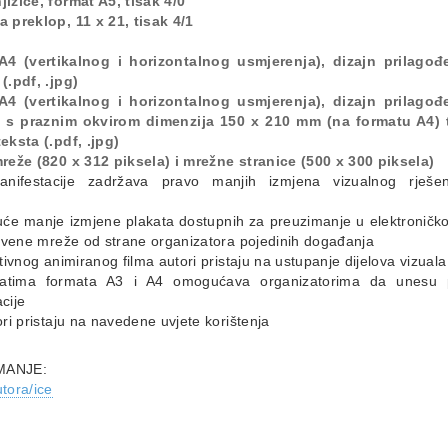
ižice, format A5, tisak 4/0
 preklop, 11 x 21, tisak 4/1
 A4 (vertikalnog i horizontalnog usmjerenja), dizajn prilago
(.pdf, .jpg)
 A4 (vertikalnog i horizontalnog usmjerenja), dizajn prilago
u s praznim okvirom dimenzija 150 x 210 mm (na formatu A4)
eksta (.pdf, .jpg)
reže (820 x 312 piksela) i mrežne stranice (500 x 300 piksela)
nifestacije zadržava pravo manjih izmjena vizualnog rješen
uće manje izmjene plakata dostupnih za preuzimanje u elektroničko
štvene mreže od strane organizatora pojedinih događanja
ivnog animiranog filma autori pristaju na ustupanje dijelova vizuala
katima formata A3 i A4 omogućava organizatorima da unesu 
cije
ri pristaju na navedene uvjete korištenja
MANJE:
tora/ice