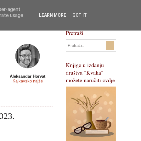
user-agent
Svi natječaji
Pojmovnik
erate usage
LEARN MORE
GOT IT
Pretraži
Knjige u izdanju
društva "Kvaka"
Aleksandar Horvat
možete naručiti ovdje
Kajkavsko najže
2023.