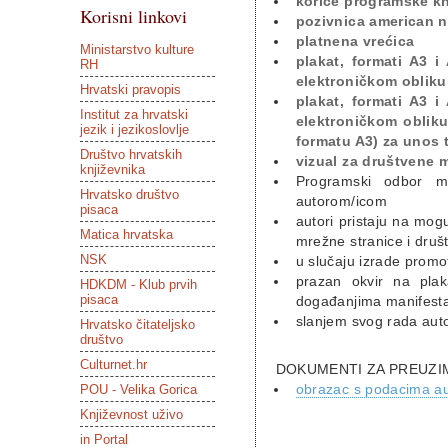
korice programske knj
Korisni linkovi
pozivnica american na
platnena vrećica
Ministarstvo kulture
plakat, formati A3 i
RH
elektroničkom obliku 
Hrvatski pravopis
plakat, formati A3 i
Institut za hrvatski
elektroničkom oblik
jezik i jezikoslovlje
formatu A3) za unos t
Društvo hrvatskih
vizual za društvene m
književnika
Programski odbor ma
Hrvatsko društvo
autorom/icom
pisaca
autori pristaju na mog
Matica hrvatska
mrežne stranice i dru
NSK
u slučaju izrade promot
prazan okvir na pla
HDKDM - Klub prvih
pisaca
događanjima manifesta
slanjem svog rada auto
Hrvatsko čitateljsko
društvo
Culturnet.hr
DOKUMENTI ZA PREUZI
obrazac s podacima au
POU - Velika Gorica
Književnost uživo
in Portal