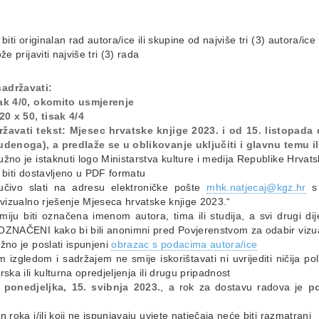
biti originalan rad autora/ice ili skupine od najviše tri (3) autora/ice
že prijaviti najviše tri (3) rada
sadržavati:
sak 4/0, okomito usmjerenje
0 x 50, tisak 4/4
ržavati tekst: Mjesec hrvatske knjige 2023. i od 15. listopada 
tudenoga), a predlaže se u oblikovanje uključiti i glavnu temu i
žno je istaknuti logo Ministarstva kulture i medija Republike Hrvat
 biti dostavljeno u PDF formatu
ljučivo slati na adresu elektroničke pošte
mhk.natjecaj@kgz.hr
s 
 vizualno rješenje Mjeseca hrvatske knjige 2023.“
smiju biti označena imenom autora, tima ili studija, a svi drugi di
EOZNAČENI kako bi bili anonimni pred Povjerenstvom za odabir viz
žno je poslati ispunjeni
obrazac s podacima autora/ice
m izgledom i sadržajem ne smije iskorištavati ni uvrijediti ničija pol
rska ili kulturna opredjeljenja ili drugu pripadnost
d
ponedjeljka, 15. svibnja 2023.
, a rok za dostavu radova je
po
 roka i/ili koji ne ispunjavaju uvjete natječaja neće biti razmatrani