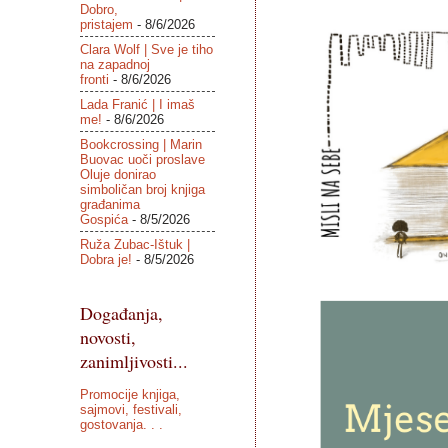
Dobro,
pristajem
- 8/6/2026
Clara Wolf | Sve je tiho
na zapadnoj
fronti
- 8/6/2026
Lada Franić | I imaš
me!
- 8/6/2026
Bookcrossing | Marin
Buovac uoči proslave
Oluje donirao
simboličan broj knjiga
građanima
Gospića
- 8/5/2026
Ruža Zubac-Ištuk |
Dobra je!
- 8/5/2026
Događanja,
novosti,
zanimljivosti...
Promocije knjiga,
sajmovi, festivali,
gostovanja. . .