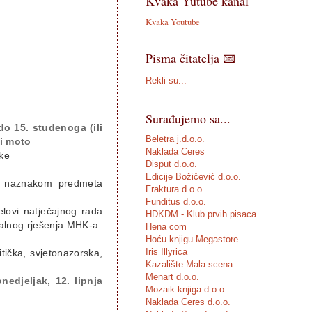
Kvaka Yutube kanal
Kvaka Youtube
Pisma čitatelja 📧
Rekli su...
Surađujemo sa...
do 15. studenoga (ili
Beletra j.d.o.o.
li moto
Naklada Ceres
ske
Disput d.o.o.
Edicije Božičević d.o.o.
naznakom predmeta
Fraktura d.o.o.
Funditus d.o.o.
jelovi natječajnog rada
HDKDM - Klub prvih pisaca
ualnog rješenja MHK-a
Hena com
Hoću knjigu Megastore
Iris Illyrica
itička, svjetonazorska,
Kazalište Mala scena
Menart d.o.o.
nedjeljak, 12. lipnja
Mozaik knjiga d.o.o.
Naklada Ceres d.o.o.