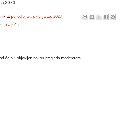
ecaj2023
dnik
at
ponedjeljak, svibnja 15, 2023
ge
,
natječaj
i će biti objavljen nakon pregleda moderatora.