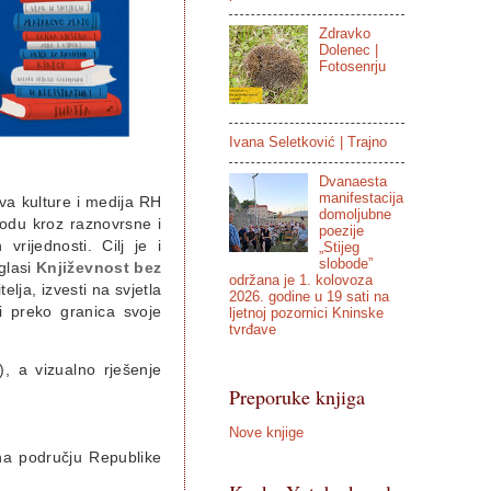
Zdravko
Dolenec |
Fotosenrju
Ivana Seletković | Trajno
Dvanaesta
manifestacija
va kulture i medija RH
domoljubne
iodu kroz raznovrsne i
poezije
rijednosti. Cilj je i
„Stijeg
slobode”
glasi
Književnost bez
održana je 1. kolovoza
elja, izvesti na svjetla
2026. godine u 19 sati na
i preko granica svoje
ljetnoj pozornici Kninske
tvrđave
), a vizualno rješenje
Preporuke knjiga
Nove knjige
 na području Republike