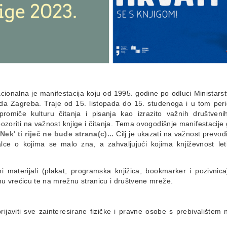
cionalna je manifestacija koju od 1995. godine po odluci Ministarst
rada Zagreba. Traje od 15. listopada do 15. studenoga i u tom per
miče kulturu čitanja i pisanja kao izrazito važnih društvenih v
ozoriti na važnost knjige i čitanja. Tema ovogodišnje manifestacije 
Nek' ti riječ ne bude strana(c)...
Cilj je ukazati na važnost prevodit
lce o kojima se malo zna, a zahvaljujući kojima književnost let
ni materijali (plakat, programska knjižica, bookmarker i pozivnica
enu vrećicu te na mrežnu stranicu i društvene mreže.
ijaviti sve zainteresirane fizičke i pravne osobe s prebivalištem