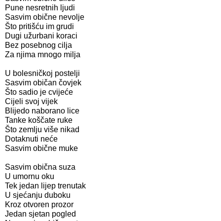
Pune nesretnih ljudi
Sasvim obične nevolje
Što pritišću im grudi
Dugi užurbani koraci
Bez posebnog cilja
Za njima mnogo milja

U bolesničkoj postelji
Sasvim običan čovjek
Što sadio je cvijeće
Cijeli svoj vijek
Blijedo naborano lice
Tanke koščate ruke
Što zemlju više nikad
Dotaknuti neće
Sasvim obične muke

Sasvim obična suza
U umornu oku
Tek jedan lijep trenutak
U sjećanju duboku
Kroz otvoren prozor
Jedan sjetan pogled