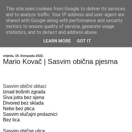
This site uses cookies from Google to deliver its services
"Kvaka"
and to analyze traffic. Your IP address and user-agent are
shared with Google along with performance and security
metrics to ensure quality of service, generate usage
Časopis za književnost ISSN 2459-5632
statistics, and to detect and address abuse.
LEARN MORE
GOT IT
▼
srijeda, 19. listopada 2022.
Mario Kovač | Sasvim obična pjesma
Sasvim obični oblaci
Iznad trošnih zgrada
Siva jutra bez sjena
Drvored bez sklada
Nebo bez ptica
Sasvim slučajni prolaznici
Bez lica

Sasvim obične ulice