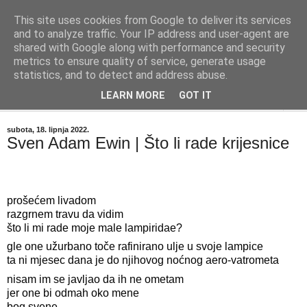
This site uses cookies from Google to deliver its services
"Kvaka"
and to analyze traffic. Your IP address and user-agent are
shared with Google along with performance and security
metrics to ensure quality of service, generate usage
Časopis za književnost ISSN 2459-5632
statistics, and to detect and address abuse.
LEARN MORE
GOT IT
▼
subota, 18. lipnja 2022.
Sven Adam Ewin | Što li rade krijesnice
prošećem livadom
razgrnem travu da vidim
što li mi rade moje male lampiridae?
gle one užurbano toče rafinirano ulje u svoje lampice
ta ni mjesec dana je do njihovog noćnog aero-vatrometa
nisam im se javljao da ih ne ometam
jer one bi odmah oko mene
bog svene 