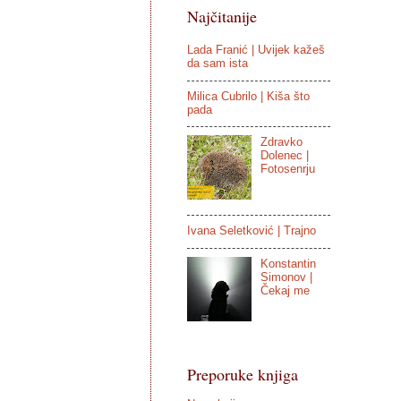
Najčitanije
Lada Franić | Uvijek kažeš
da sam ista
Milica Cubrilo | Kiša što
pada
Zdravko
Dolenec |
Fotosenrju
Ivana Seletković | Trajno
Konstantin
Simonov |
Čekaj me
Preporuke knjiga