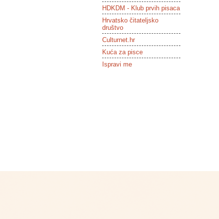
HDKDM - Klub prvih pisaca
Hrvatsko čitateljsko
društvo
Culturnet.hr
Kuća za pisce
Ispravi me