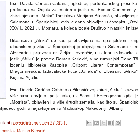
Esej Davida Cortésa Cabána, uglednog portorikanskog pjesnika i
profesora na Odjelu za moderne jezike na Hostor Commumity 
zbirci pjesama „Afrika“ Tomislava Marijana Bilosnića, objavljenoj
Salamanci u Španjolskoj, ovih je dana objavljen u časopisu „Osvi
XXVII., 2021., u Mostaru, a kojega izdaje Društvo hrvatskih knji
Bilosnićeva „Afrika“ do sad je objavljena na španjolskom, e
albanskom jeziku. U Španjolskoj je objavljena u Salamanci u re
Alencarta i prijevodu dr. Željke Lovrenčić, u izdanu izdavačke k
jezik „Afriku“ je preveo Roman Karlović, a na rumunjski Elena Țǎ
izdanju biblioteke časopisa „Orizont Literar Contemporan“
Dragomirescua. Izdavalačka kuča „Jonalda“ u Elbasanu „Afriku“ 
Kujtima Agalliu.
Esej Davida Cortésa Cabána o Bilosnićevoj zbirci „Afrika“ izazva
više strana svijeta, pa je tako, uz Bosnu i Hercegovinu, gdje je
„Motrišta“, objavljen i u više drugih zemalja, kao što su Španjol
lijedeću godinu najavljuje se i u Mađarskoj, Makedoniji i Albaniji.
dnik
at
ponedjeljak, prosinca 27, 2021
Tomislav Marijan Bilosnić