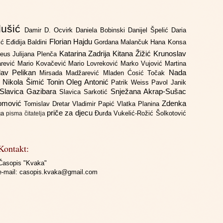
lušić
Damir D. Ocvirk
Daniela Bobinski
Danijel Špelić
Daria
Florian Hajdu
jić
Eđidija Baldini
Gordana Malančuk
Hana Konsa
Katarina Zadrija
Kitana Žižić
Krunoslav
deus
Julijana Plenča
arević
Mario Kovačević
Mario Lovreković
Marko Vujović
Martina
lav Pelikan
Nada
Mirsada Madžarević
Mladen Ćosić Točak
ć
Nikola Šimić Tonin
Oleg Antonić
Patrik Weiss
Pavol Janik
Slavica Gazibara
Snježana Akrap-Sušac
Slavica Sarkotić
Domović
Zdenka
Tomislav Dretar
Vladimir Papić
Vlatka Planina
priče za djecu
iga
Đurđa Vukelić-Rožić
Šolkotović
pisma čitatelja
Kontakt:
Časopis "Kvaka"
e-mail:
casopis.kvaka@gmail.com