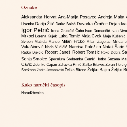
Oznake
Aleksandar Horvat
Ana-Marija Posavec
Andreja Malta
Darija Žilić
Davorka Črnčec
Dejan Iv
Lisenko
Darko Balaš
Igor Petrić
Irena Grubišić-Čabo
Ivan Domančić
Ivan Niv
Mrkoci
Luka Tomić
Maja Cvek
Lorena Kujek
Maja Kušenić
Milan Frčko
Sviben
Matilda Mance
Milan Zagorac
Milica 
Vukašinović
Narcisa Potežica
Natali Šarić
Nada Vučičić
Robert Janeš
Robert Tomšić
Sa
Ratko Bjelčić
Roko Dobra
Sonja Smolec
Speculum
Srebrenka Cernić Hotko
Suzana Ma
Čavić
Zdenko Capan
Zdravka Prnić
Zoran Herci
Zlatko Erjavec
Željko Bajza
Željko B
Snežana
Željka Bitenc
Žarko Jovanovski
Kako naručiti časopis
Narudžbenica