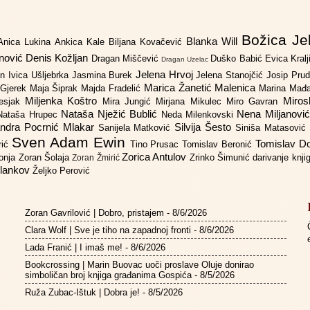
Božica Je
Blanka Will
Anica Lukina
Ankica Kale
Biljana Kovačević
anović
Denis Kožljan
Dragan Miščević
Duško Babić
Evica Kral
Dragan Uzelac
Jelena Hrvoj
an
Ivica Ušljebrka
Jasmina Burek
Jelena Stanojčić
Josip Pru
Marica Žanetić Malenica
 Gjerek
Maja Šiprak
Majda Fradelić
Marina Mađ
Miljenka Koštro
Miros
Lesjak
Mira Jungić
Mirjana Mikulec
Miro Gavran
Nataša Nježić Bublić
Nena Miljanovi
Nataša Hrupec
Neda Milenkovski
ndra Pocrnić Mlakar
Silvija Šesto
Sanijela Matković
Siniša Matasović
Sven Adam Ewin
Tomislav 
rić
Tino Prusac
Tomislav Beronić
Zorica Antulov
gonja
Zoran Šolaja
Zrinko Šimunić
darivanje knj
Zoran Žmirić
ilankov
Željko Perović
Zoran Gavrilović | Dobro, pristajem
- 8/6/2026
Clara Wolf | Sve je tiho na zapadnoj fronti
- 8/6/2026
Lada Franić | I imaš me!
- 8/6/2026
Bookcrossing | Marin Buovac uoči proslave Oluje donirao
simboličan broj knjiga građanima Gospića
- 8/5/2026
Ruža Zubac-Ištuk | Dobra je!
- 8/5/2026