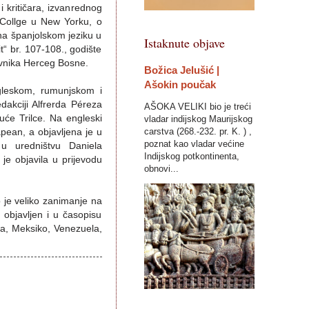
 kritičara, izvanrednog
Collge u New Yorku, o
 na španjolskom jeziku u
Istaknute objave
t“ br. 107-108., godište
ževnika Herceg Bosne.
Božica Jelušić |
Ašokin poučak
ngleskom, rumunjskom i
dakciji Alfrerda Péreza
AŠOKA VELIKI bio je treći
uće Trilce. Na engleski
vladar indijskog Maurijskog
carstva (268.-232. pr. K. ) ,
pean, a objavljena je u
poznat kao vladar većine
 u uredništvu Daniela
Indijskog potkontinenta,
je objavila u prijevodu
obnovi...
o je veliko zanimanje na
 objavljen i u časopisu
ska, Meksiko, Venezuela,