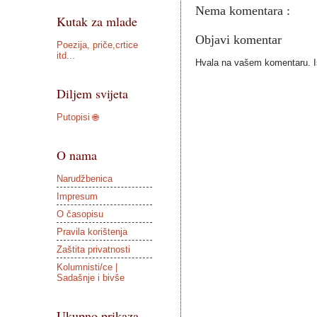
Nema komentara :
Kutak za mlade
Objavi komentar
Poezija, priče,crtice
itd...
Hvala na vašem komentaru. Ist
Diljem svijeta
Putopisi 🌐
O nama
Narudžbenica
Impresum
O časopisu
Pravila korištenja
Zaštita privatnosti
Kolumnisti/ce |
Sadašnje i bivše
Ukupno prikaza