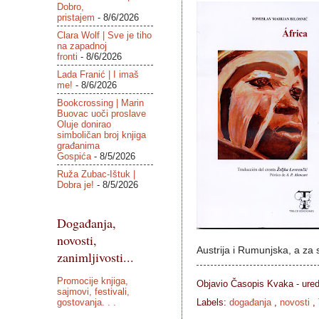
Dobro,
pristajem
- 8/6/2026
Clara Wolf | Sve je tiho
na zapadnoj
fronti
- 8/6/2026
Lada Franić | I imaš
me!
- 8/6/2026
Bookcrossing | Marin
Buovac uoči proslave
Oluje donirao
simboličan broj knjiga
građanima
Gospića
- 8/5/2026
Ruža Zubac-Ištuk |
Dobra je!
- 8/5/2026
Događanja,
novosti,
Austrija i Rumunjska, a za s
zanimljivosti...
Promocije knjiga,
Objavio Časopis
Kvaka - ure
sajmovi, festivali,
gostovanja. . .
Labels:
događanja
,
novosti
,