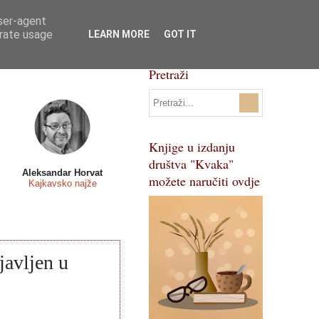
user-agent
Svi natječaji
Pojmovnik
erate usage
LEARN MORE
GOT IT
Pretraži
Knjige u izdanju
društva "Kvaka"
Aleksandar Horvat
možete naručiti ovdje
Kajkavsko najže
javljen u