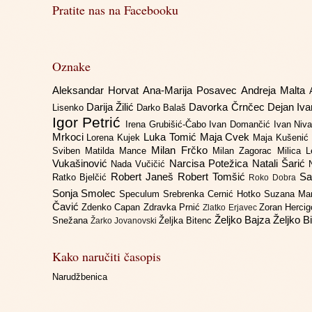
Pratite nas na Facebooku
Oznake
Aleksandar Horvat
Ana-Marija Posavec
Andreja Malta
Darija Žilić
Davorka Črnčec
Dejan Iv
Lisenko
Darko Balaš
Igor Petrić
Irena Grubišić-Čabo
Ivan Domančić
Ivan Niv
Mrkoci
Luka Tomić
Maja Cvek
Lorena Kujek
Maja Kušenić
Milan Frčko
Sviben
Matilda Mance
Milan Zagorac
Milica 
Vukašinović
Narcisa Potežica
Natali Šarić
Nada Vučičić
Robert Janeš
Robert Tomšić
Sa
Ratko Bjelčić
Roko Dobra
Sonja Smolec
Speculum
Srebrenka Cernić Hotko
Suzana Ma
Čavić
Zdenko Capan
Zdravka Prnić
Zoran Herci
Zlatko Erjavec
Željko Bajza
Željko B
Snežana
Željka Bitenc
Žarko Jovanovski
Kako naručiti časopis
Narudžbenica