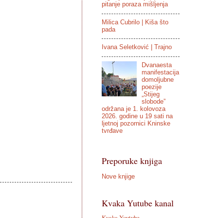
pitanje poraza mišljenja
Milica Cubrilo | Kiša što
pada
Ivana Seletković | Trajno
Dvanaesta
manifestacija
domoljubne
poezije
„Stijeg
slobode”
održana je 1. kolovoza
2026. godine u 19 sati na
ljetnoj pozornici Kninske
tvrđave
Preporuke knjiga
Nove knjige
Kvaka Yutube kanal
Kvaka Youtube