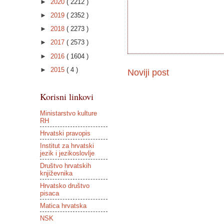
►
2020
( 2212 )
►
2019
( 2352 )
►
2018
( 2273 )
►
2017
( 2573 )
►
2016
( 1604 )
►
2015
( 4 )
Noviji post
Korisni linkovi
Ministarstvo kulture
RH
Hrvatski pravopis
Institut za hrvatski
jezik i jezikoslovlje
Društvo hrvatskih
književnika
Hrvatsko društvo
pisaca
Matica hrvatska
NSK