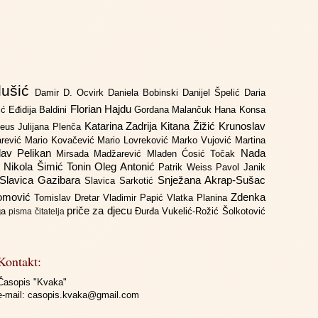
lušić
Damir D. Ocvirk
Daniela Bobinski
Danijel Špelić
Daria
Florian Hajdu
jić
Eđidija Baldini
Gordana Malančuk
Hana Konsa
Katarina Zadrija
Kitana Žižić
Krunoslav
deus
Julijana Plenča
arević
Mario Kovačević
Mario Lovreković
Marko Vujović
Martina
lav Pelikan
Nada
Mirsada Madžarević
Mladen Ćosić Točak
ć
Nikola Šimić Tonin
Oleg Antonić
Patrik Weiss
Pavol Janik
Slavica Gazibara
Snježana Akrap-Sušac
Slavica Sarkotić
Domović
Zdenka
Tomislav Dretar
Vladimir Papić
Vlatka Planina
priče za djecu
iga
Đurđa Vukelić-Rožić
Šolkotović
pisma čitatelja
Kontakt:
Časopis "Kvaka"
e-mail:
casopis.kvaka@gmail.com