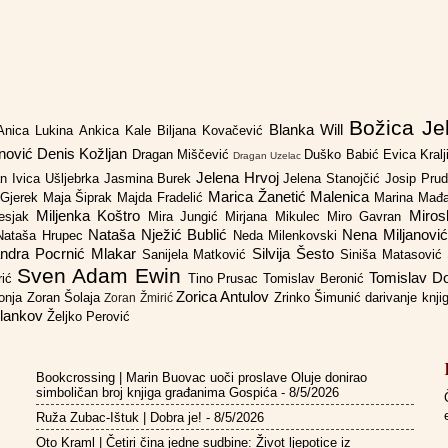
Božica Je
Blanka Will
Anica Lukina
Ankica Kale
Biljana Kovačević
anović
Denis Kožljan
Dragan Miščević
Duško Babić
Evica Kral
Dragan Uzelac
Jelena Hrvoj
an
Ivica Ušljebrka
Jasmina Burek
Jelena Stanojčić
Josip Pru
Marica Žanetić Malenica
 Gjerek
Maja Šiprak
Majda Fradelić
Marina Mađ
Miljenka Koštro
Miros
Lesjak
Mira Jungić
Mirjana Mikulec
Miro Gavran
Nataša Nježić Bublić
Nena Miljanovi
Nataša Hrupec
Neda Milenkovski
ndra Pocrnić Mlakar
Silvija Šesto
Sanijela Matković
Siniša Matasović
Sven Adam Ewin
Tomislav 
rić
Tino Prusac
Tomislav Beronić
Zorica Antulov
gonja
Zoran Šolaja
Zrinko Šimunić
darivanje knj
Zoran Žmirić
ilankov
Željko Perović
Bookcrossing | Marin Buovac uoči proslave Oluje donirao
simboličan broj knjiga građanima Gospića
- 8/5/2026
Ruža Zubac-Ištuk | Dobra je!
- 8/5/2026
Oto Kraml | Četiri čina jedne sudbine: Život ljepotice iz