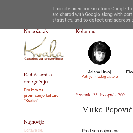
This site uses cookies from Google to d
Kvaka
Poezija
Priče, crtice
Razgovor
are shared with Google along with perf
statistics, and to detect and address 
ISSN 2459-5632
Na početak
Kolumne
Jelena Hrvoj
Ele
Rad časopisa
Patnje mladog autora
omogućuju
Društvo za
četvrtak, 28. listopada 2021.
promicanje kulture
"Kvaka"
Mirko Popović 
Najnovije
Učitava se...
Pred san dojmio me