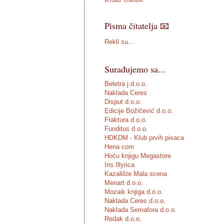
Pisma čitatelja 📧
Rekli su...
Surađujemo sa...
Beletra j.d.o.o.
Naklada Ceres
Disput d.o.o.
Edicije Božičević d.o.o.
Fraktura d.o.o.
Funditus d.o.o.
HDKDM - Klub prvih pisaca
Hena com
Hoću knjigu Megastore
Iris Illyrica
Kazalište Mala scena
Menart d.o.o.
Mozaik knjiga d.o.o.
Naklada Ceres d.o.o.
Naklada Semafora d.o.o.
Redak d.o.o.