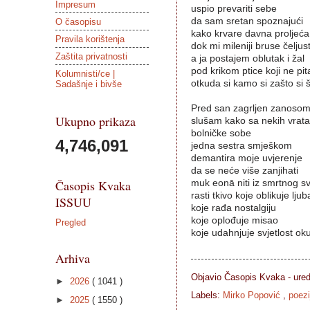
Impresum
uspio prevariti sebe
da sam sretan spoznajući
O časopisu
kako krvare davna proljeća
Pravila korištenja
dok mi mileniji bruse čeljus
Zaštita privatnosti
a ja postajem oblutak i žal
pod krikom ptice koji ne pit
Kolumnisti/ce |
otkuda si kamo si zašto si š
Sadašnje i bivše
Pred san zagrljen zanoso
Ukupno prikaza
slušam kako sa nekih vrata
bolničke sobe
4,746,091
jedna sestra smješkom
demantira moje uvjerenje
da se neće više zanjihati
Časopis Kvaka
muk eonā niti iz smrtnog s
rasti tkivo koje oblikuje ljub
ISSUU
koje rađa nostalgiju
koje oplođuje misao
Pregled
koje udahnjuje svjetlost ok
Arhiva
Objavio Časopis
Kvaka - ure
►
2026
( 1041 )
Labels:
Mirko Popović
,
poezi
►
2025
( 1550 )