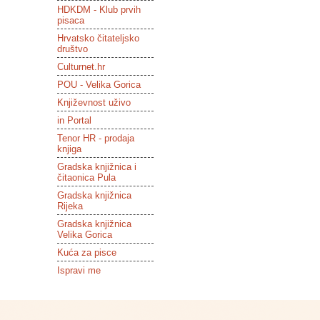
HDKDM - Klub prvih
pisaca
Hrvatsko čitateljsko
društvo
Culturnet.hr
POU - Velika Gorica
Književnost uživo
in Portal
Tenor HR - prodaja
knjiga
Gradska knjižnica i
čitaonica Pula
Gradska knjižnica
Rijeka
Gradska knjižnica
Velika Gorica
Kuća za pisce
Ispravi me