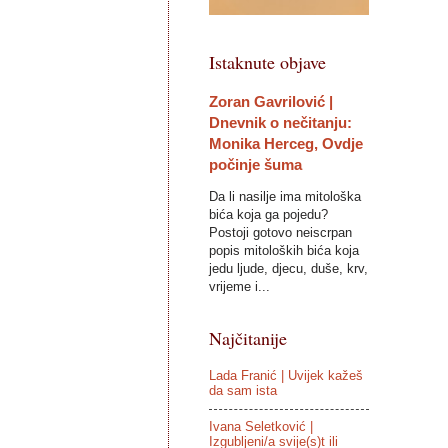
Istaknute objave
Zoran Gavrilović |
Dnevnik o nečitanju:
Monika Herceg, Ovdje
počinje šuma
Da li nasilje ima mitološka
bića koja ga pojedu?
Postoji gotovo neiscrpan
popis mitoloških bića koja
jedu ljude, djecu, duše, krv,
vrijeme i...
Najčitanije
Lada Franić | Uvijek kažeš
da sam ista
Ivana Seletković |
Izgubljeni/a svije(s)t ili