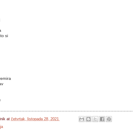
t
a
to si
m
vemira
av
u
dnik
at
četvrtak, listopada 28, 2021
ja