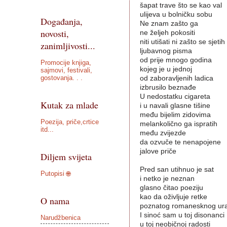
šapat trave što se kao val
ulijeva u bolničku sobu
Događanja,
Ne znam zašto ga
novosti,
ne željeh pokositi
niti utišati ni zašto se sjetih
zanimljivosti...
ljubavnog pisma
od prije mnogo godina
Promocije knjiga,
kojeg je u jednoj
sajmovi, festivali,
gostovanja. . .
od zaboravljenih ladica
izbrusilo beznađe
U nedostatku cigareta
Kutak za mlade
i u navali glasne tišine
među bijelim zidovima
Poezija, priče,crtice
melankolično ga ispratih
itd...
među zvijezde
da ozvuče te nenapojene
jalove priče
Diljem svijeta
Pred san utihnuo je sat
Putopisi 🌐
i netko je neznan
glasno čitao poeziju
kao da oživljuje retke
O nama
poznatog romanesknog ura
I sinoć sam u toj disonanci
Narudžbenica
u toj neobičnoj radosti