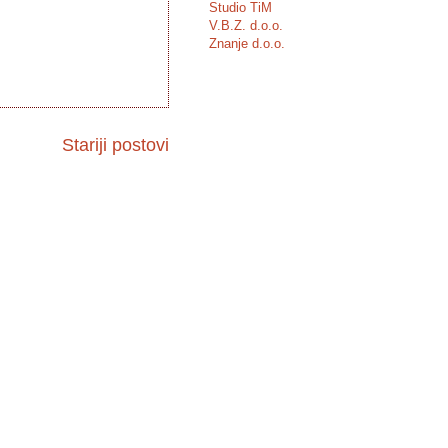
Studio TiM
V.B.Z. d.o.o.
Znanje d.o.o.
Stariji postovi