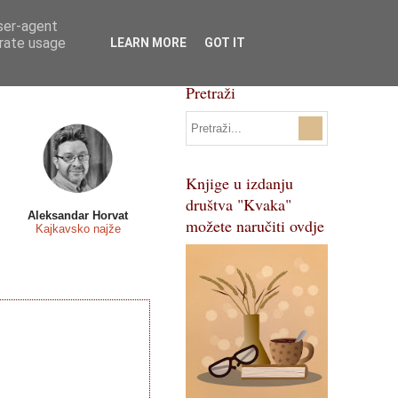
user-agent
Svi natječaji
Pojmovnik
erate usage
LEARN MORE
GOT IT
Pretraži
Knjige u izdanju
društva "Kvaka"
Aleksandar Horvat
možete naručiti ovdje
Kajkavsko najže