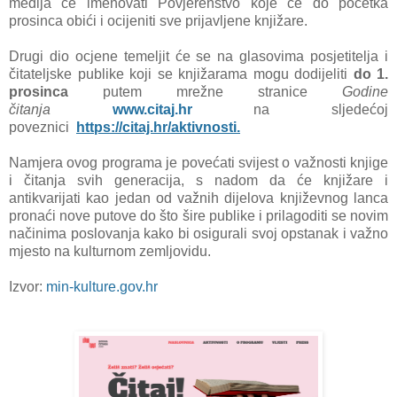
medija će imenovati Povjerenstvo koje će do početka
prosinca obići i ocijeniti sve prijavljene knjižare.
Drugi dio ocjene temeljit će se na glasovima posjetitelja i
čitateljske publike koji se knjižarama mogu dodijeliti
do 1.
prosinca
putem mrežne stranice
Godine
čitanja
www.citaj.hr
na sljedećoj
poveznici
https://citaj.hr/aktivnosti.
Namjera ovog programa je povećati svijest o važnosti knjige
i čitanja svih generacija, s nadom da će knjižare i
antikvarijati kao jedan od važnih dijelova književnog lanca
pronaći nove putove do što šire publike i prilagoditi se novim
načinima poslovanja kako bi osigurali svoj opstanak i važno
mjesto na kulturnom zemljovidu.
Izvor:
min-kulture.gov.hr