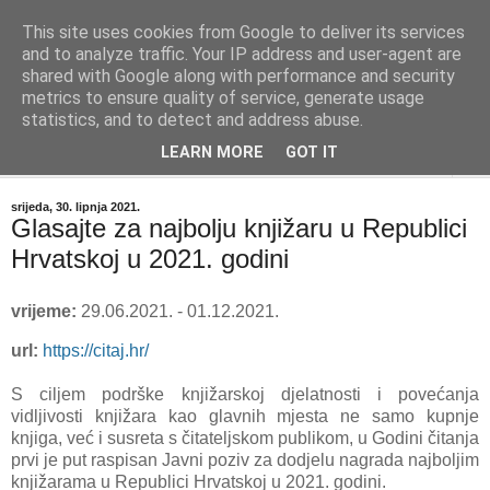
This site uses cookies from Google to deliver its services
"Kvaka"
and to analyze traffic. Your IP address and user-agent are
shared with Google along with performance and security
metrics to ensure quality of service, generate usage
Časopis za književnost ISSN 2459-5632
statistics, and to detect and address abuse.
LEARN MORE
GOT IT
▼
srijeda, 30. lipnja 2021.
Glasajte za najbolju knjižaru u Republici
Hrvatskoj u 2021. godini
vrijeme:
29.06.2021. - 01.12.2021.
url:
https://citaj.hr/
S ciljem podrške knjižarskoj djelatnosti i povećanja
vidljivosti knjižara kao glavnih mjesta ne samo kupnje
knjiga, već i susreta s čitateljskom publikom, u Godini čitanja
prvi je put raspisan Javni poziv za dodjelu nagrada najboljim
knjižarama u Republici Hrvatskoj u 2021. godini.