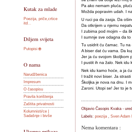
Pa ako nemam pluća, pluća
Kutak za mlade
Možda popravim udah. I na
Poezija, priče,crtice
U ruci pa da zasja. Da ošin
itd...
Da otkrijem u njemu nepatvo
I zubima pod mojim – da škr
I sumnje sve odagna da to j
Diljem svijeta
Tu usidrit ću čamac. Tu na 
Putopisi 🌐
A biser dat ću vama. Da kup
Jer ja ću svojom školjkom 
I pustit ih na žalo. Nek idu
O nama
Nek idu kamo hoće, a ja ću 
Narudžbenica
I tražit novi biser. Ja strast
Impresum
Školjka je nova na dnu. I me
O časopisu
Pravila korištenja
Zaštita privatnosti
Objavio Časopis
Kvaka - ure
Kolumnisti/ce |
Sadašnje i bivše
Labels:
poezija
,
Sven Adam 
Nema komentara :
Ukupno prikaza