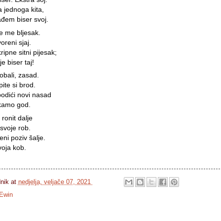
 jednoga kita,
đem biser svoj.
e me bljesak.
reni sjaj.
ipne sitni pijesak;
e biser taj!
obali, zasad.
ite si brod.
podići novi nasad
 kamo god.
ronit dalje
i svoje rob.
ni poziv šalje.
dnik
at
nedjelja, veljače 07, 2021
Ewin