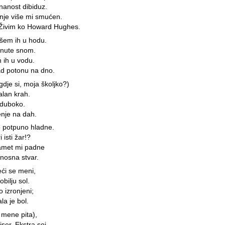
nanost dibiduz.
nje više mi smućen.
. Živim ko Howard Hughes.
šem ih u hodu.
rnute snom.
 ih u vodu.
ad potonu na dno.
dje si, moja školjko?)
alan krah.
eduboko.
nje na dah.
e potpuno hladne.
 isti žar!?
pamet mi padne
nosna stvar.
eći se meni,
bilju sol.
 izronjeni;
la je bol.
 mene pita),
ser. Ekstra soj.