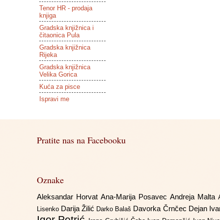
Tenor HR - prodaja
knjiga
Gradska knjižnica i
čitaonica Pula
Gradska knjižnica
Rijeka
Gradska knjižnica
Velika Gorica
Kuća za pisce
Ispravi me
Pratite nas na Facebooku
Oznake
Aleksandar Horvat
Ana-Marija Posavec
Andreja Malta
Darija Žilić
Davorka Črnčec
Dejan Iv
Lisenko
Darko Balaš
Igor Petrić