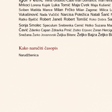
Irena Grubišić-Čabo
Ivan Domančić
Ivan Niv
Mrkoci
Luka Tomić
Maja Cvek
Lorena Kujek
Maja Kušenić
Milan Frčko
Sviben
Matilda Mance
Milan Zagorac
Milica 
Vukašinović
Narcisa Potežica
Natali Šarić
Nada Vučičić
Robert Janeš
Robert Tomšić
Sa
Ratko Bjelčić
Roko Dobra
Sonja Smolec
Speculum
Srebrenka Cernić Hotko
Suzana Ma
Čavić
Zdenko Capan
Zdravka Prnić
Zoran Herci
Zlatko Erjavec
Željko Bajza
Željko B
Snežana
Željka Bitenc
Žarko Jovanovski
Kako naručiti časopis
Narudžbenica