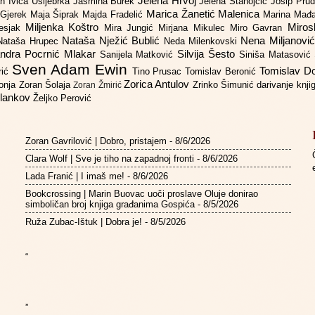
Jelena Hrvoj
an
Ivica Ušljebrka
Jasmina Burek
Jelena Stanojčić
Josip Pru
Marica Žanetić Malenica
 Gjerek
Maja Šiprak
Majda Fradelić
Marina Mađ
Miljenka Koštro
Miros
Lesjak
Mira Jungić
Mirjana Mikulec
Miro Gavran
Nataša Nježić Bublić
Nena Miljanovi
Nataša Hrupec
Neda Milenkovski
ndra Pocrnić Mlakar
Silvija Šesto
Sanijela Matković
Siniša Matasović
Sven Adam Ewin
Tomislav 
rić
Tino Prusac
Tomislav Beronić
Zorica Antulov
gonja
Zoran Šolaja
Zrinko Šimunić
darivanje knj
Zoran Žmirić
ilankov
Željko Perović
Zoran Gavrilović | Dobro, pristajem
- 8/6/2026
Clara Wolf | Sve je tiho na zapadnoj fronti
- 8/6/2026
Lada Franić | I imaš me!
- 8/6/2026
Bookcrossing | Marin Buovac uoči proslave Oluje donirao
simboličan broj knjiga građanima Gospića
- 8/5/2026
Ruža Zubac-Ištuk | Dobra je!
- 8/5/2026
“
”