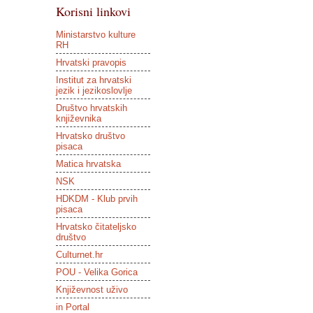
Korisni linkovi
Ministarstvo kulture
RH
Hrvatski pravopis
Institut za hrvatski
jezik i jezikoslovlje
Društvo hrvatskih
književnika
Hrvatsko društvo
pisaca
Matica hrvatska
NSK
HDKDM - Klub prvih
pisaca
Hrvatsko čitateljsko
društvo
Culturnet.hr
POU - Velika Gorica
Književnost uživo
in Portal