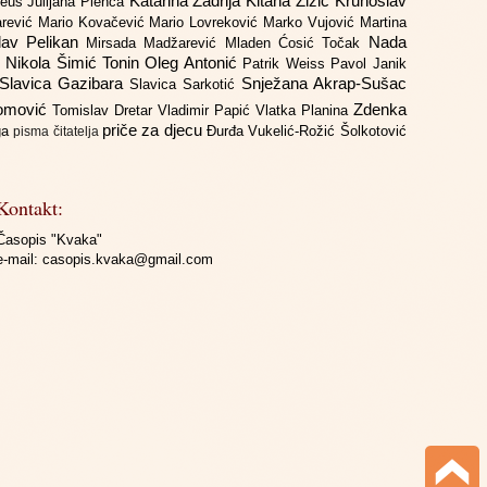
Katarina Zadrija
Kitana Žižić
Krunoslav
deus
Julijana Plenča
arević
Mario Kovačević
Mario Lovreković
Marko Vujović
Martina
lav Pelikan
Nada
Mirsada Madžarević
Mladen Ćosić Točak
ć
Nikola Šimić Tonin
Oleg Antonić
Patrik Weiss
Pavol Janik
Slavica Gazibara
Snježana Akrap-Sušac
Slavica Sarkotić
Domović
Zdenka
Tomislav Dretar
Vladimir Papić
Vlatka Planina
priče za djecu
iga
Đurđa Vukelić-Rožić
Šolkotović
pisma čitatelja
Kontakt:
Časopis "Kvaka"
e-mail:
casopis.kvaka@gmail.com