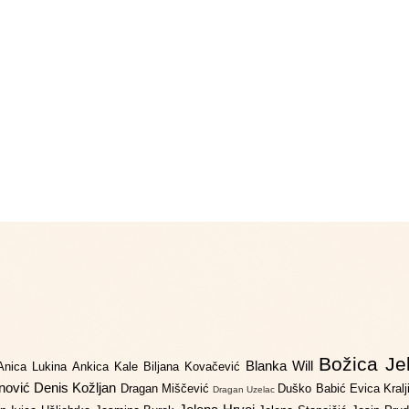
Božica Je
Blanka Will
Anica Lukina
Ankica Kale
Biljana Kovačević
anović
Denis Kožljan
Dragan Miščević
Duško Babić
Evica Kral
Dragan Uzelac