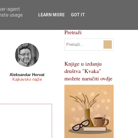
user-agent
Svi natječaji
Pojmovnik
erate usage
LEARN MORE
GOT IT
Pretraži
Knjige u izdanju
društva "Kvaka"
Aleksandar Horvat
možete naručiti ovdje
Kajkavsko najže