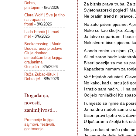
Dobro,
Za biznis prava truba. Za z
pristajem
- 8/6/2026
Svjetonazorski pogled? Ma
Clara Wolf | Sve je tiho
Ne pratim trend ni pravce
na zapadnoj
fronti
- 8/6/2026
No zato pišem pjesme. A pi
Neke su kao školjke. Zaog
Lada Franić | I imaš
me!
- 8/6/2026
Ja takve separiram. I bacim
Nek stvore biser-pjesmu k
Bookcrossing | Marin
Buovac uoči proslave
A onda ronim za njom. (O, g
Oluje donirao
Ali mi zaron bude katastrof
simboličan broj knjiga
građanima
Biseri poezije za me su pr
Gospića
- 8/5/2026
Kapaciteta nemam za ronje
Ruža Zubac-Ištuk |
Već htjedoh odustati. Glav
Dobra je!
- 8/5/2026
No kako, kad u srcu još gori
I tražio sam način… I na 
Događanja,
Odijelo ronilačko! Ko spaso
novosti,
I umjesto sa njime da posr
zanimljivosti...
Ja na dnu nađoh samo u izo
Biseri pravi bjehu već davno
Promocije knjiga,
U ljušturama školjki tek osta
sajmovi, festivali,
gostovanja. . .
No ja odustat neću (ako se
Ja znam da dolje leži moj bi