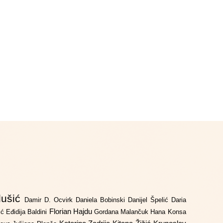
lušić
Damir D. Ocvirk
Daniela Bobinski
Danijel Špelić
Daria
Florian Hajdu
jić
Eđidija Baldini
Gordana Malančuk
Hana Konsa