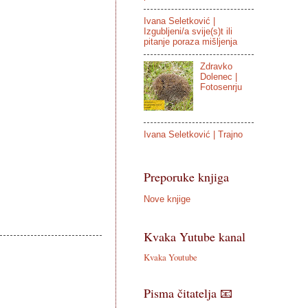
Ivana Seletković |
Izgubljeni/a svije(s)t ili
pitanje poraza mišljenja
Zdravko
Dolenec |
Fotosenrju
Ivana Seletković | Trajno
Preporuke knjiga
Nove knjige
Kvaka Yutube kanal
Kvaka Youtube
Pisma čitatelja 📧