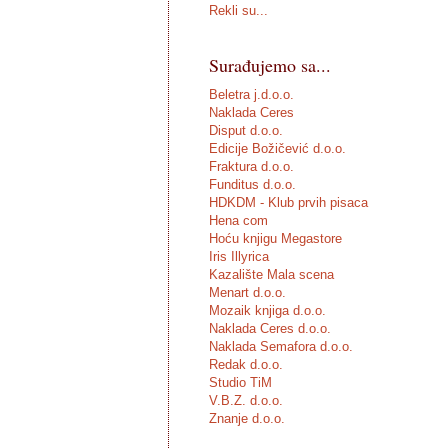
Rekli su...
Surađujemo sa...
Beletra j.d.o.o.
Naklada Ceres
Disput d.o.o.
Edicije Božičević d.o.o.
Fraktura d.o.o.
Funditus d.o.o.
HDKDM - Klub prvih pisaca
Hena com
Hoću knjigu Megastore
Iris Illyrica
Kazalište Mala scena
Menart d.o.o.
Mozaik knjiga d.o.o.
Naklada Ceres d.o.o.
Naklada Semafora d.o.o.
Redak d.o.o.
Studio TiM
V.B.Z. d.o.o.
Znanje d.o.o.