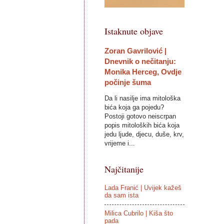
Istaknute objave
Zoran Gavrilović |
Dnevnik o nečitanju:
Monika Herceg, Ovdje
počinje šuma
Da li nasilje ima mitološka
bića koja ga pojedu?
Postoji gotovo neiscrpan
popis mitoloških bića koja
jedu ljude, djecu, duše, krv,
vrijeme i...
Najčitanije
Lada Franić | Uvijek kažeš
da sam ista
Milica Cubrilo | Kiša što
pada