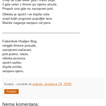
il gda veter z limom po njemu struže.
Propuh zna gde so zacoprani poti.
Obloka je spotrl i ve šnjofa rože
znad kojih jorgovan pupoljke tera.
Maček naganja senjavo od pera.
_________________________________________
Falembok-Hvaljen Bog,
ranjgle-limene posude,
zacoprani-začarani,
poti-putevi, staze,
obloka-prozora,
spotrl-razbio,
šnjofa-miriše,
senjavo-sjenu.
Kvaka - urednik
at
subota, prosinca 19, 2020
Podijeli
Nema komentara: