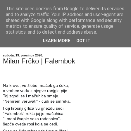
This site uses cookies from Google to deliver its services
"Kvaka"
and to analyze traffic. Your IP address and user-agent are
shared with Google along with performance and security
metrics to ensure quality of service, generate usage
Časopis za književnost ISSN 2459-5632
statistics, and to detect and address abuse.
LEARN MORE
GOT IT
▼
subota, 19. prosinca 2020.
Milan Frčko | Falembok
Na krovu, vu žlebu, maček ga čeka,
a vrabec vodu z njegve ranjgle pije.
Toj zgodi se i mačuhica smeje.
"Nemrem veruvati" - čudi se smreka,
f čiji krošnji grlica vu gnezdu sedi.
"Falembok"-rekla joj je mačuhica.
"I meni čvaple soza radosnica"-
šepče cvetje rosi koja se cedi.
Črep se čuje tekar gda f travo šlopi,