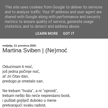
This site uses cookies from Google to deliver its services
"Kvaka"
and to analyze traffic. Your IP address and user-agent are
shared with Google along with performance and security
metrics to ensure quality of service, generate usage
Časopis za književnost ISSN 2459-5632
statistics, and to detect and address abuse.
LEARN MORE
GOT IT
▼
nedjelja, 13. prosinca 2020.
Martina Sviben | (Ne)moć
Oduzimam ti moć,
još jedna počinje noć,
al' zri čitav dan,
predugo je ometalo san.
Ne trebam "hvala", a ni "oprosti",
trebam nešto što neće neprestano bosti,
i puštati gnjiljež duboko u mene
pretvarajući svaku radost,