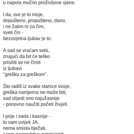
u napola mučno proživljene sjene.
I da, sve je to moje,
dopušteno, propušteno, dano,
i ne žalim ni za čim,
sveti čin -
bezuvjetna ljubav je to.
A sad se vraćam sebi,
znajući da bit će teško
prisiliti se ne činiti
iz ljubavi
"grešku za greškom".
Što radiš iz svake stanice svoje,
greška namjerna ne može biti,
sad slijedi ono najužasnije
- ponovno naučiti početi živjeti.
I prije i sada i kasnije -
to sam uvijek JA,
nema smisla bježati,