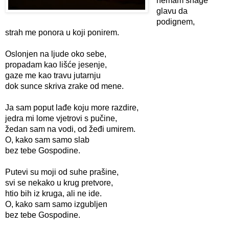
nemam snage 
glavu da 
podignem,
strah me ponora u koji ponirem.

Oslonjen na ljude oko sebe,
propadam kao lišće jesenje,
gaze me kao travu jutarnju
dok sunce skriva zrake od mene. 
Ja sam poput lađe koju more razdire,
jedra mi lome vjetrovi s pučine,
žedan sam na vodi, od žeđi umirem.
O, kako sam samo slab
bez tebe Gospodine.

Putevi su moji od suhe prašine,
svi se nekako u krug pretvore,
htio bih iz kruga, ali ne ide.
O, kako sam samo izgubljen
bez tebe Gospodine.