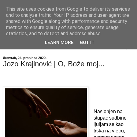
This site uses cookies from Google to deliver its services
"Kvaka"
and to analyze traffic. Your IP address and user-agent are
shared with Google along with performance and security
metrics to ensure quality of service, generate usage
Časopis za književnost ISSN 2459-5632
statistics, and to detect and address abuse.
LEARN MORE
GOT IT
▼
četvrtak, 24. prosinca 2020.
Jozo Krajinović | O, Bože moj...
Naslonjen na 
stupac sudbine
ljuljam se kao 
trska na vjetru,