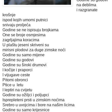
na deblima
i razgranate
krošnje
ispod kojih umorni putnici
snivaju proljeća
Godine se ne ispisuju brojkama
One se broje osmjesima
zagrljajima koracima
U plaštu jeseni skriveni su
mirisni plodovi za duge zimske noći
Godine su samo mijene
Godine su godovi
Godine su široki drumovi
I kočije i praporci
I vijugave ceste
Pitomi obronci
Ptice u letu
I leptiri na cvijetu
Godine su ožiljci i poljupci
Isprepleteni prsti u zimskim noćima
Srebro u uvojcima i bore na našim licima
Godine su samo krijesnice