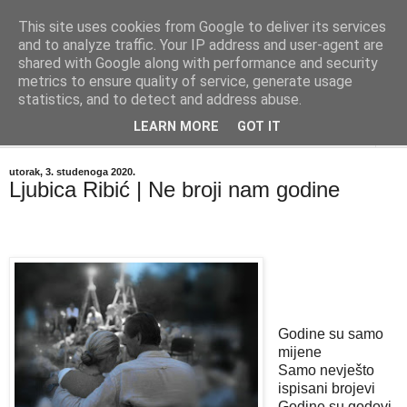
This site uses cookies from Google to deliver its services
"Kvaka"
and to analyze traffic. Your IP address and user-agent are
shared with Google along with performance and security
metrics to ensure quality of service, generate usage
Časopis za književnost ISSN 2459-5632
statistics, and to detect and address abuse.
LEARN MORE
GOT IT
▼
utorak, 3. studenoga 2020.
Ljubica Ribić | Ne broji nam godine
Godine su samo
mijene
Samo nevješto
ispisani brojevi
Godine su godovi