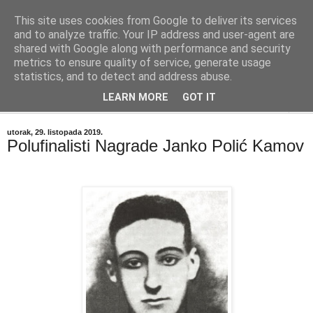
This site uses cookies from Google to deliver its services
"Kvaka"
and to analyze traffic. Your IP address and user-agent are
shared with Google along with performance and security
metrics to ensure quality of service, generate usage
Časopis za književnost ISSN 2459-5632
statistics, and to detect and address abuse.
LEARN MORE
GOT IT
▼
utorak, 29. listopada 2019.
Polufinalisti Nagrade Janko Polić Kamov