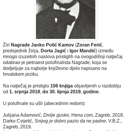
Žiri
Nagrade Janko Polić Kamov
(
Zoran Ferić
,
predsjednik žirija,
Dorta Jagić
i
Igor Mandić
) između
mnogo izuzetnih naslova pristiglih na ovogodišnji natječaj
odabrao je petnaest polufinalista Nagrade, koja se
dodjeljuje za najbolje književno djelo napisano na
hrvatskom jeziku.
Na natječaj je pristiglo
106 knjiga
objavljenih u razdoblju
od
1. srpnja 2018. do 30. lipnja 2019. godine.
U polufinale su ušli (abecednim redom):
Julijana Adamović,
Divlje guske
, Hena com, Zagreb, 2018.
Darko Cvijetić,
Snijeg je dobro pazio da ne padne
, V.B.Z.,
Zagreb, 2019.