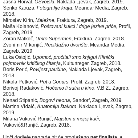
Jasna Horvat,
OSvojski
, Naklada Ljevak, Zagreb, 2019.
Senko Karuza,
Fotografije kraja
, Meandar Media, Zagreb,
2018.
Miroslav Kirin,
Malešne
, Fraktura, Zagreb, 2019.
Maša Kolanović,
Poštovani kukci i drige jezive priče
, Profil,
Zagreb, 2019.
Zoran Malkoč,
Umro Supermen
, Fraktura, Zagreb, 2018.
Zvonimir Mrkonjić,
Reciklažno dvorište
, Meandar Media,
Zagreb, 2019.
Luka Ostojić,
Upomoć, pročitali smo knjigu! Klinički
pojmovnik kritičkog čitanja
, Kulturtreger, Zagreb, 2018.
Boris Perić,
Povijest paučine
, Naklada Ljevak, Zagreb,
2018.
Nikola Petković,
Put u Gonars
, Profil, Zagreb, 2018.
Borivoj Radaković,
Hoćemo li sutra u kino
, V.B.Z., Zagreb,
2018.
Nenad Stipanić,
Bogovi neona
, Sandorf, Zagreb, 2019.
Martina Vidaić,
Anatomija štakora
, Naklada Ljevak, Zagreb,
2019.
Milana Vuković Runjić,
Majstori u mojoj kući
,
Vuković&Runjić, Zagreb, 2018.
Uoči dodjele nagrade bit će proglašeno
pet finalista
, a