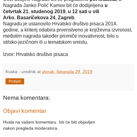
Nagrada Janko Polić Kamov bit će dodijeljena
u
četvrtak
21. studenog 2019. u 12 sati u vili
Arko
,
Basaričekova 24, Zagreb
.
Nagradu je ustanovilo Hrvatsko društvo pisaca 2014.
godine, a kriterij odabira prvenstveno je književna izvrsnost,
međutim nagrada također promiče inovativnost, bilo u
stilsko-jezičnom ili u tematskom smislu.
Izvor: Hrvatsko društvo pisaca
Kvaka - urednik
at
utorak, listopada 29, 2019
Podijeli
Nema komentara:
Objavi komentar
Hvala na vašem komentaru. Isti će biti objavljen
nakon pregleda moderatora.