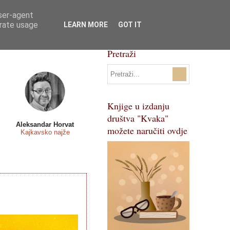
user-agent
Svi natječaji
Pojmovnik
erate usage
LEARN MORE
GOT IT
Pretraži
Knjige u izdanju
društva "Kvaka"
Aleksandar Horvat
možete naručiti ovdje
Kajkavsko najže