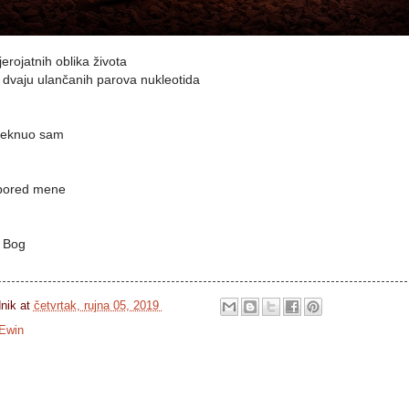
erojatnih oblika života
od dvaju ulančanih parova nukleotida
kleknuo sam
o pored mene
i Bog
dnik
at
četvrtak, rujna 05, 2019
Ewin