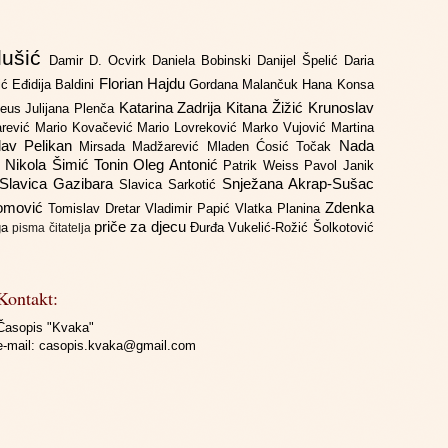
lušić
Damir D. Ocvirk
Daniela Bobinski
Danijel Špelić
Daria
Florian Hajdu
jić
Eđidija Baldini
Gordana Malančuk
Hana Konsa
Katarina Zadrija
Kitana Žižić
Krunoslav
deus
Julijana Plenča
arević
Mario Kovačević
Mario Lovreković
Marko Vujović
Martina
lav Pelikan
Nada
Mirsada Madžarević
Mladen Ćosić Točak
ć
Nikola Šimić Tonin
Oleg Antonić
Patrik Weiss
Pavol Janik
Slavica Gazibara
Snježana Akrap-Sušac
Slavica Sarkotić
Domović
Zdenka
Tomislav Dretar
Vladimir Papić
Vlatka Planina
priče za djecu
iga
Đurđa Vukelić-Rožić
Šolkotović
pisma čitatelja
Kontakt:
Časopis "Kvaka"
e-mail:
casopis.kvaka@gmail.com