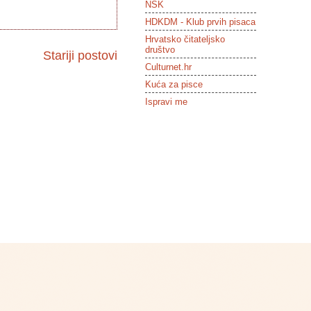
NSK
HDKDM - Klub prvih pisaca
Hrvatsko čitateljsko
društvo
Stariji postovi
Culturnet.hr
Kuća za pisce
Ispravi me