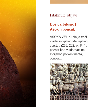
Istaknute objave
Božica Jelušić |
Ašokin poučak
AŠOKA VELIKI bio je treći
vladar indijskog Maurijskog
carstva (268.-232. pr. K. ) ,
poznat kao vladar većine
Indijskog potkontinenta,
obnovi...