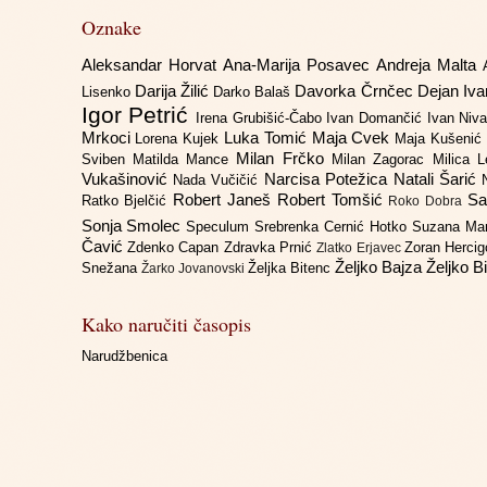
Oznake
Aleksandar Horvat
Ana-Marija Posavec
Andreja Malta
Darija Žilić
Davorka Črnčec
Dejan Iv
Lisenko
Darko Balaš
Igor Petrić
Irena Grubišić-Čabo
Ivan Domančić
Ivan Niv
Mrkoci
Luka Tomić
Maja Cvek
Lorena Kujek
Maja Kušenić
Milan Frčko
Sviben
Matilda Mance
Milan Zagorac
Milica 
Vukašinović
Narcisa Potežica
Natali Šarić
Nada Vučičić
Robert Janeš
Robert Tomšić
Sa
Ratko Bjelčić
Roko Dobra
Sonja Smolec
Speculum
Srebrenka Cernić Hotko
Suzana Ma
Čavić
Zdenko Capan
Zdravka Prnić
Zoran Herci
Zlatko Erjavec
Željko Bajza
Željko B
Snežana
Željka Bitenc
Žarko Jovanovski
Kako naručiti časopis
Narudžbenica