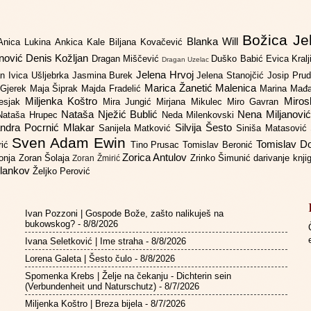
Božica Je
Blanka Will
Anica Lukina
Ankica Kale
Biljana Kovačević
anović
Denis Kožljan
Dragan Miščević
Duško Babić
Evica Kral
Dragan Uzelac
Jelena Hrvoj
an
Ivica Ušljebrka
Jasmina Burek
Jelena Stanojčić
Josip Pru
Marica Žanetić Malenica
 Gjerek
Maja Šiprak
Majda Fradelić
Marina Mađ
Miljenka Koštro
Miros
Lesjak
Mira Jungić
Mirjana Mikulec
Miro Gavran
Nataša Nježić Bublić
Nena Miljanovi
Nataša Hrupec
Neda Milenkovski
ndra Pocrnić Mlakar
Silvija Šesto
Sanijela Matković
Siniša Matasović
Sven Adam Ewin
Tomislav 
rić
Tino Prusac
Tomislav Beronić
Zorica Antulov
gonja
Zoran Šolaja
Zrinko Šimunić
darivanje knj
Zoran Žmirić
ilankov
Željko Perović
Ivan Pozzoni | Gospode Bože, zašto nalikuješ na
bukowskog?
- 8/8/2026
Ivana Seletković | Ime straha
- 8/8/2026
Lorena Galeta | Šesto čulo
- 8/8/2026
Spomenka Krebs | Želje na čekanju - Dichterin sein
(Verbundenheit und Naturschutz)
- 8/7/2026
Miljenka Koštro | Breza bijela
- 8/7/2026