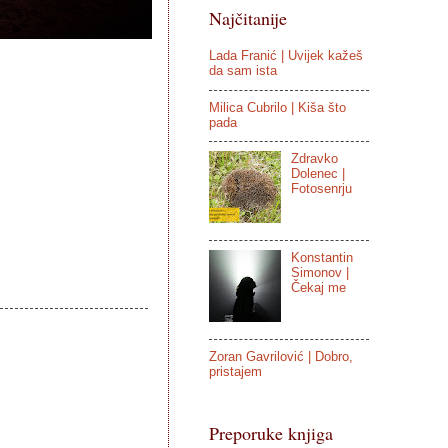
Najčitanije
Lada Franić | Uvijek kažeš
da sam ista
Milica Cubrilo | Kiša što
pada
Zdravko
Dolenec |
Fotosenrju
Konstantin
Simonov |
Čekaj me
Zoran Gavrilović | Dobro,
pristajem
Preporuke knjiga