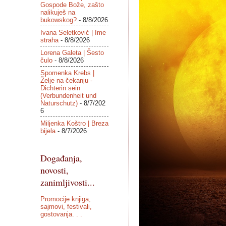
Gospode Bože, zašto
nalikuješ na
bukowskog?
- 8/8/2026
Ivana Seletković | Ime
straha
- 8/8/2026
Lorena Galeta | Šesto
čulo
- 8/8/2026
Spomenka Krebs |
Želje na čekanju -
Dichterin sein
(Verbundenheit und
Naturschutz)
- 8/7/202
6
Miljenka Koštro | Breza
bijela
- 8/7/2026
Događanja,
novosti,
zanimljivosti...
Promocije knjiga,
sajmovi, festivali,
gostovanja. . .