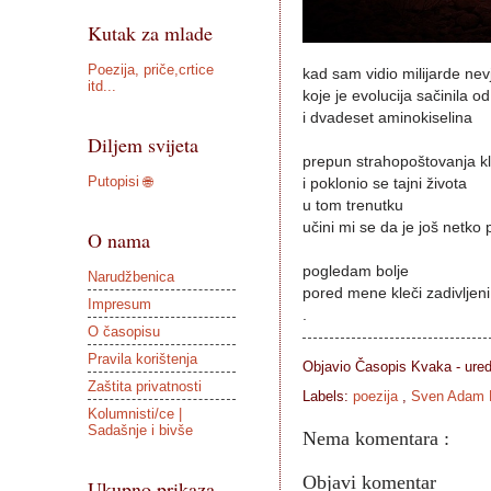
Kutak za mlade
Poezija, priče,crtice
kad sam vidio milijarde nevj
itd...
koje je evolucija sačinila 
i dvadeset aminokiselina
Diljem svijeta
prepun strahopoštovanja 
Putopisi 🌐
i poklonio se tajni života
u tom trenutku
učini mi se da je još netk
O nama
pogledam bolje
Narudžbenica
pored mene kleči zadivljen
Impresum
.
O časopisu
Pravila korištenja
Objavio Časopis
Kvaka - ure
Zaštita privatnosti
Labels:
poezija
,
Sven Adam 
Kolumnisti/ce |
Sadašnje i bivše
Nema komentara :
Objavi komentar
Ukupno prikaza