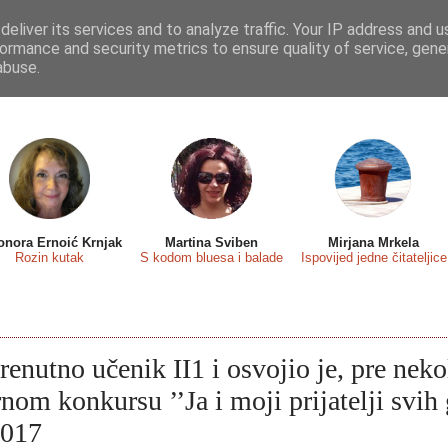
eliver its services and to analyze traffic. Your IP address and 
 sa...
Predstavljamo
Osvrti
Recenzije
Eseji
ormance and security metrics to ensure quality of service, gen
abuse.
onora Ernoić Krnjak
Martina Sviben
Mirjana Mrkela
Rozin kutak
S kodom bluesa i balade
Ispovijed jedne čitateljice
trenutno učenik II1 i osvojio je, pre neko
nom konkursu ’’Ja i moji prijatelji svih 
2017