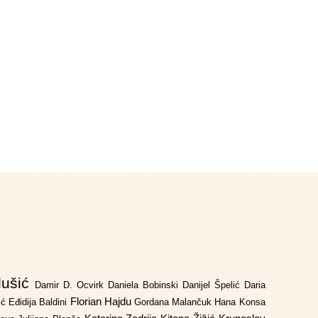
lušić
Damir D. Ocvirk
Daniela Bobinski
Danijel Špelić
Daria
Florian Hajdu
jić
Eđidija Baldini
Gordana Malančuk
Hana Konsa