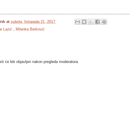
dnik
at
subota, listopada 21, 2017
ar Lazić
,
Milanka Berković
i će biti objavljen nakon pregleda moderatora.