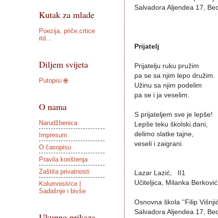
Salvadora Aljendea 17, Be
Kutak za mlade
Poezija, priče,crtice
itd...
Prijatelj
Diljem svijeta
Prijatelju ruku pružim
pa se sa njim lepo družim.
Putopisi 🌐
Užinu sa njim podelim
pa se i ja veselim.
O nama
S prijateljem sve je lepše!
Narudžbenica
Lepše teku školski dani,
delimo slatke tajne,
Impresum
veseli i zaigrani.
O časopisu
Pravila korištenja
Zaštita privatnosti
Lazar Lazić, II1
Učiteljica, Milanka Berković
Kolumnisti/ce |
Sadašnje i bivše
Osnovna škola ''Filip Višnjić
Salvadora Aljendea 17, Be
Ukupno prikaza