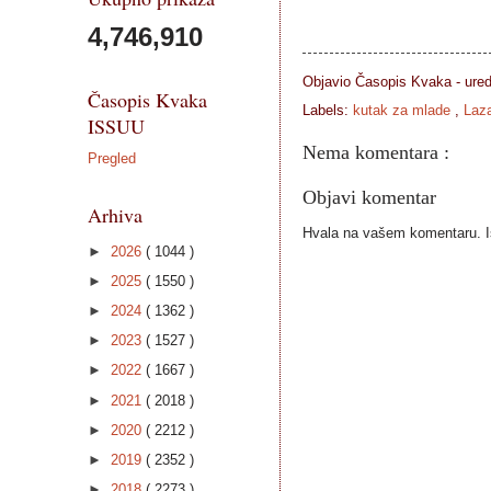
4,746,910
Objavio Časopis
Kvaka - ure
Časopis Kvaka
Labels:
kutak za mlade
,
Laz
ISSUU
Nema komentara :
Pregled
Objavi komentar
Arhiva
Hvala na vašem komentaru. Ist
►
2026
( 1044 )
►
2025
( 1550 )
►
2024
( 1362 )
►
2023
( 1527 )
►
2022
( 1667 )
►
2021
( 2018 )
►
2020
( 2212 )
►
2019
( 2352 )
►
2018
( 2273 )