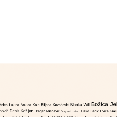
Božica Je
Blanka Will
Anica Lukina
Ankica Kale
Biljana Kovačević
anović
Denis Kožljan
Dragan Miščević
Duško Babić
Evica Kral
Dragan Uzelac