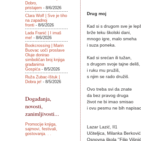
Dobro,
pristajem
- 8/6/2026
Drug moj
Clara Wolf | Sve je tiho
na zapadnoj
fronti
- 8/6/2026
Kad si s drugom sve je lep
brže teku školski dani,
Lada Franić | I imaš
me!
- 8/6/2026
mnogo igre, malo smeha
i suza poneka.
Bookcrossing | Marin
Buovac uoči proslave
Oluje donirao
Kad si srećan ili tužan,
simboličan broj knjiga
s drugom svoje tajne deliš,
građanima
Gospića
- 8/5/2026
i ruku mu pružiš,
s njim se rado družiš.
Ruža Zubac-Ištuk |
Dobra je!
- 8/5/2026
Ovo treba svi da znate
da bez pravog druga
Događanja,
život ne bi imao smisao
novosti,
i ovu pesmu ne bih napisao
zanimljivosti...
Promocije knjiga,
Lazar Lazić, II1
sajmovi, festivali,
Učiteljica, Milanka Berković
gostovanja. . .
Osnovna škola ''Filip Višnjić