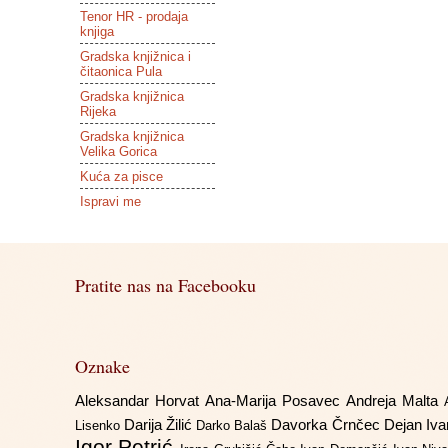
Tenor HR - prodaja
knjiga
Gradska knjižnica i
čitaonica Pula
Gradska knjižnica
Rijeka
Gradska knjižnica
Velika Gorica
Kuća za pisce
Ispravi me
Pratite nas na Facebooku
Oznake
Aleksandar Horvat
Ana-Marija Posavec
Andreja Malta
Darija Žilić
Davorka Črnčec
Dejan Iv
Lisenko
Darko Balaš
Igor Petrić