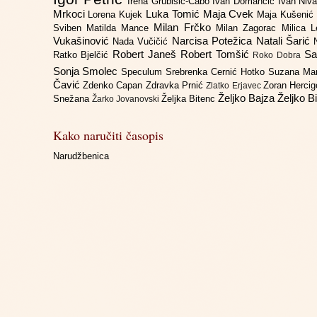
Irena Grubišić-Čabo
Ivan Domančić
Ivan Niv
Mrkoci
Luka Tomić
Maja Cvek
Lorena Kujek
Maja Kušenić
Milan Frčko
Sviben
Matilda Mance
Milan Zagorac
Milica 
Vukašinović
Narcisa Potežica
Natali Šarić
Nada Vučičić
Robert Janeš
Robert Tomšić
Sa
Ratko Bjelčić
Roko Dobra
Sonja Smolec
Speculum
Srebrenka Cernić Hotko
Suzana Ma
Čavić
Zdenko Capan
Zdravka Prnić
Zoran Herci
Zlatko Erjavec
Željko Bajza
Željko B
Snežana
Željka Bitenc
Žarko Jovanovski
Kako naručiti časopis
Narudžbenica