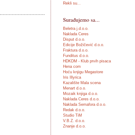
Rekli su...
Surađujemo sa...
Beletra j.d.o.o.
Naklada Ceres
Disput d.o.o.
Edicije Božičević d.o.o.
Fraktura d.o.o.
Funditus d.o.o.
HDKDM - Klub prvih pisaca
Hena com
Hoću knjigu Megastore
Iris Illyrica
Kazalište Mala scena
Menart d.o.o.
Mozaik knjiga d.o.o.
Naklada Ceres d.o.o.
Naklada Semafora d.o.o.
Redak d.o.o.
Studio TiM
V.B.Z. d.o.o.
Znanje d.o.o.