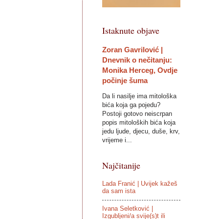
Istaknute objave
Zoran Gavrilović |
Dnevnik o nečitanju:
Monika Herceg, Ovdje
počinje šuma
Da li nasilje ima mitološka
bića koja ga pojedu?
Postoji gotovo neiscrpan
popis mitoloških bića koja
jedu ljude, djecu, duše, krv,
vrijeme i...
Najčitanije
Lada Franić | Uvijek kažeš
da sam ista
Ivana Seletković |
Izgubljeni/a svije(s)t ili