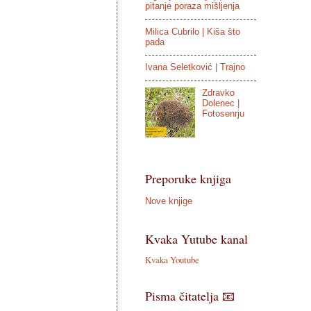
pitanje poraza mišljenja
Milica Cubrilo | Kiša što
pada
Ivana Seletković | Trajno
Zdravko
Dolenec |
Fotosenrju
Preporuke knjiga
Nove knjige
Kvaka Yutube kanal
Kvaka Youtube
Pisma čitatelja 📧