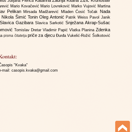
Katarina Zadrija
Kitana Žižić
Krunoslav
deus
Julijana Plenča
arević
Mario Kovačević
Mario Lovreković
Marko Vujović
Martina
lav Pelikan
Nada
Mirsada Madžarević
Mladen Ćosić Točak
ć
Nikola Šimić Tonin
Oleg Antonić
Patrik Weiss
Pavol Janik
Slavica Gazibara
Snježana Akrap-Sušac
Slavica Sarkotić
Domović
Zdenka
Tomislav Dretar
Vladimir Papić
Vlatka Planina
priče za djecu
iga
Đurđa Vukelić-Rožić
Šolkotović
pisma čitatelja
Kontakt:
Časopis "Kvaka"
e-mail:
casopis.kvaka@gmail.com