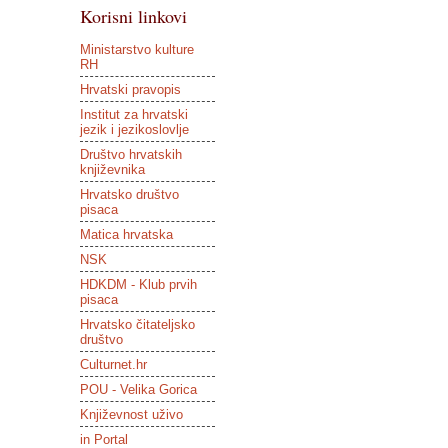
Korisni linkovi
Ministarstvo kulture
RH
Hrvatski pravopis
Institut za hrvatski
jezik i jezikoslovlje
Društvo hrvatskih
književnika
Hrvatsko društvo
pisaca
Matica hrvatska
NSK
HDKDM - Klub prvih
pisaca
Hrvatsko čitateljsko
društvo
Culturnet.hr
POU - Velika Gorica
Književnost uživo
in Portal