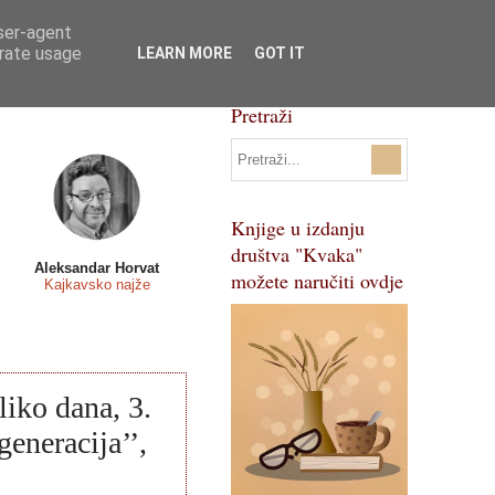
user-agent
Svi natječaji
Pojmovnik
erate usage
LEARN MORE
GOT IT
Pretraži
Knjige u izdanju
društva "Kvaka"
Aleksandar Horvat
možete naručiti ovdje
Kajkavsko najže
liko dana, 3.
generacija’’,