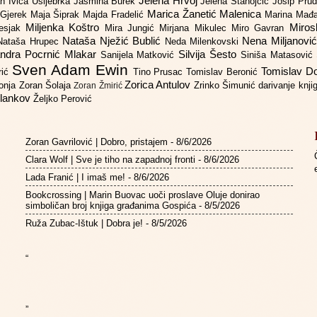
Jelena Hrvoj
an
Ivica Ušljebrka
Jasmina Burek
Jelena Stanojčić
Josip Pru
Marica Žanetić Malenica
 Gjerek
Maja Šiprak
Majda Fradelić
Marina Mađ
Miljenka Koštro
Miros
Lesjak
Mira Jungić
Mirjana Mikulec
Miro Gavran
Nataša Nježić Bublić
Nena Miljanovi
Nataša Hrupec
Neda Milenkovski
ndra Pocrnić Mlakar
Silvija Šesto
Sanijela Matković
Siniša Matasović
Sven Adam Ewin
Tomislav 
rić
Tino Prusac
Tomislav Beronić
Zorica Antulov
gonja
Zoran Šolaja
Zrinko Šimunić
darivanje knj
Zoran Žmirić
ilankov
Željko Perović
Zoran Gavrilović | Dobro, pristajem
- 8/6/2026
Clara Wolf | Sve je tiho na zapadnoj fronti
- 8/6/2026
Lada Franić | I imaš me!
- 8/6/2026
Bookcrossing | Marin Buovac uoči proslave Oluje donirao
simboličan broj knjiga građanima Gospića
- 8/5/2026
Ruža Zubac-Ištuk | Dobra je!
- 8/5/2026
“
”