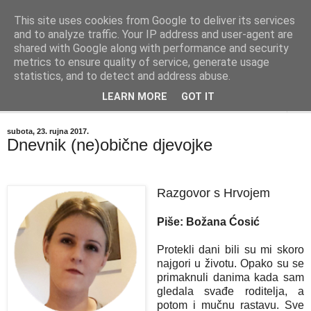
This site uses cookies from Google to deliver its services
"Kvaka"
and to analyze traffic. Your IP address and user-agent are
shared with Google along with performance and security
metrics to ensure quality of service, generate usage
Časopis za književnost ISSN 2459-5632
statistics, and to detect and address abuse.
LEARN MORE
GOT IT
▼
subota, 23. rujna 2017.
Dnevnik (ne)obične djevojke
Razgovor s Hrvojem
Piše: Božana Ćosić
Protekli dani bili su mi skoro
najgori u životu. Opako su se
primaknuli danima kada sam
gledala svađe roditelja, a
potom i mučnu rastavu. Sve