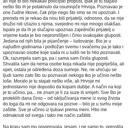
ali nije to bio nekakav policijski propust, ipak je tu stajalo
nešto što ih je potaknulo da osumnjiče Hrvoja. Poznavao je
one čudne likove, čak prije nego što smo se mi upoznali. I
premda mi je rekao da nisu bili prijatelji, odnosno, da se nije
družio niti izlazio s njima, svejedno mi nije mnogo olakšao.
Ispalo je da ih je slučajno upoznao zajednički prijatelj u
vrijeme kada je bio nepromišljen i činio svakojake gluposti.
Jedana od njih bila je pijančenje – ludovanje. Bio je u
najluđim godinama i podložan svemu i svačemu pa je tako i
upoznavao osobe koje sada ni u ludili ne bi htio poznavati.
Ok, razumjela sam ga, pa i sama sam činila gluposti.
Shvatila sam da nema osobe koja nikada nije pogriješila, ali
opet, ostala je određena doza sumnje. Ne, ne uhićuju se
ljudi samo zato što su poznavali nekoga tko je učinio nešto
loše. Moralo je tu stajati nešto više, ali Hrvoje mi
jednostavno nije dopustio da kopam dublje. A način na koji
je to učinio, pa... ne znam je li za suze ili smijeh. Sve što je
proteklih dana činio – od isključivanja mene iz svog života
do toga da mi ne odgovara na pozive – bilo je u svrhu moje
zaštite. Sve je učinio iz ljubavi prema meni. Htio me
odmaknuti od svega i tako me način zaštititi.
Na kraju sam mu povjerovala, jesam, i ne samo to, oprostila