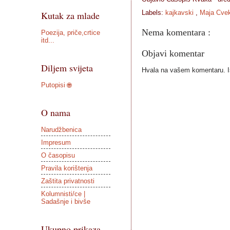
Labels:
kajkavski
,
Maja Cve
Kutak za mlade
Nema komentara :
Poezija, priče,crtice
itd...
Objavi komentar
Diljem svijeta
Hvala na vašem komentaru. Ist
Putopisi 🌐
O nama
Narudžbenica
Impresum
O časopisu
Pravila korištenja
Zaštita privatnosti
Kolumnisti/ce |
Sadašnje i bivše
Ukupno prikaza