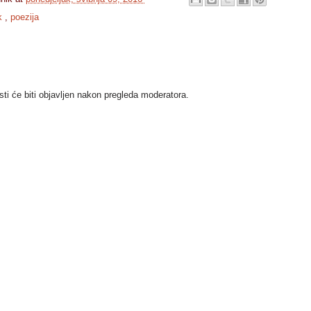
k
,
poezija
i će biti objavljen nakon pregleda moderatora.