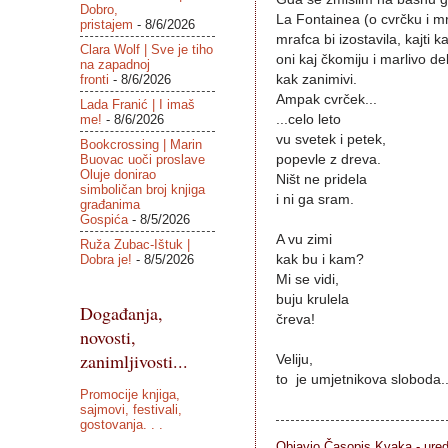
Dobro,
La Fontainea (o cvrčku i m
pristajem
- 8/6/2026
mrafca bi izostavila, kajti ka
Clara Wolf | Sve je tiho
oni kaj čkomiju i marlivo
na zapadnoj
fronti
- 8/6/2026
kak zanimivi.
Ampak cvrček...
Lada Franić | I imaš
me!
- 8/6/2026
...celo leto
vu svetek i petek,
Bookcrossing | Marin
Buovac uoči proslave
popevle z dreva.
Oluje donirao
Ništ ne pridela
simboličan broj knjiga
i ni ga sram.
građanima
Gospića
- 8/5/2026
A vu zimi
Ruža Zubac-Ištuk |
Dobra je!
- 8/5/2026
kak bu i kam?
Mi se vidi,
buju krulela
Događanja,
čreva!
novosti,
zanimljivosti...
Veliju,
to je umjetnikova sloboda..
Promocije knjiga,
sajmovi, festivali,
gostovanja. . .
Objavio Časopis
Kvaka - ure