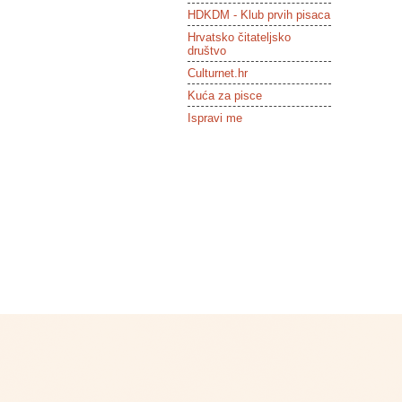
HDKDM - Klub prvih pisaca
Hrvatsko čitateljsko
društvo
Culturnet.hr
Kuća za pisce
Ispravi me