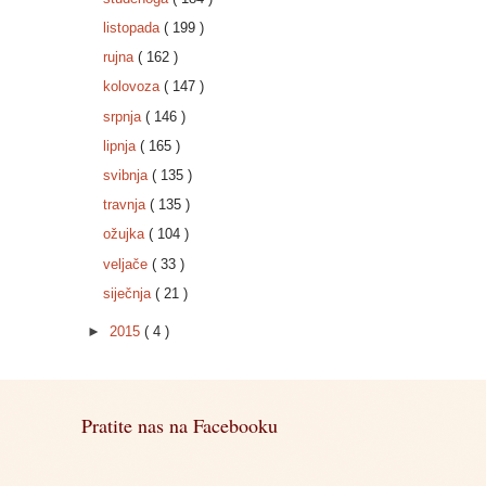
listopada
( 199 )
rujna
( 162 )
kolovoza
( 147 )
srpnja
( 146 )
lipnja
( 165 )
svibnja
( 135 )
travnja
( 135 )
ožujka
( 104 )
veljače
( 33 )
siječnja
( 21 )
►
2015
( 4 )
Pratite nas na Facebooku