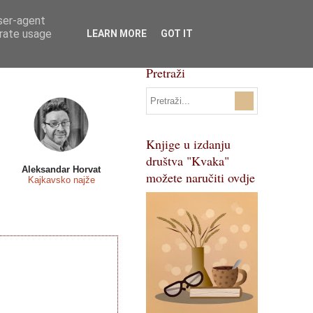
user-agent
Svi natječaji
Pojmovnik
erate usage
LEARN MORE
GOT IT
Pretraži
Knjige u izdanju
društva "Kvaka"
Aleksandar Horvat
možete naručiti ovdje
Kajkavsko najže