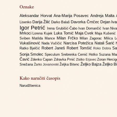
Oznake
Aleksandar Horvat
Ana-Marija Posavec
Andreja Malta
Darija Žilić
Davorka Črnčec
Dejan Iv
Lisenko
Darko Balaš
Igor Petrić
Irena Grubišić-Čabo
Ivan Domančić
Ivan Niv
Mrkoci
Luka Tomić
Maja Cvek
Lorena Kujek
Maja Kušenić
Milan Frčko
Sviben
Matilda Mance
Milan Zagorac
Milica 
Vukašinović
Narcisa Potežica
Natali Šarić
Nada Vučičić
Robert Janeš
Robert Tomšić
Sa
Ratko Bjelčić
Roko Dobra
Sonja Smolec
Speculum
Srebrenka Cernić Hotko
Suzana Ma
Čavić
Zdenko Capan
Zdravka Prnić
Zoran Herci
Zlatko Erjavec
Željko Bajza
Željko B
Snežana
Željka Bitenc
Žarko Jovanovski
Kako naručiti časopis
Narudžbenica