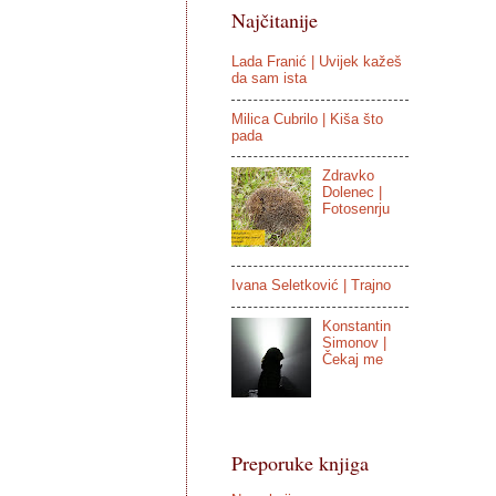
Najčitanije
Lada Franić | Uvijek kažeš
da sam ista
Milica Cubrilo | Kiša što
pada
Zdravko
Dolenec |
Fotosenrju
Ivana Seletković | Trajno
Konstantin
Simonov |
Čekaj me
Preporuke knjiga