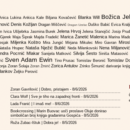
Božica Je
Blanka Will
Anica Lukina
Ankica Kale
Biljana Kovačević
anović
Denis Kožljan
Dragan Miščević
Duško Babić
Evica Kral
Dragan Uzelac
Jelena Hrvoj
an
Ivica Ušljebrka
Jasmina Burek
Jelena Stanojčić
Josip Pru
Marica Žanetić Malenica
 Gjerek
Maja Šiprak
Majda Fradelić
Marina Mađ
Miljenka Koštro
Miros
Lesjak
Mira Jungić
Mirjana Mikulec
Miro Gavran
Nataša Nježić Bublić
Nena Miljanovi
Nataša Hrupec
Neda Milenkovski
ndra Pocrnić Mlakar
Silvija Šesto
Sanijela Matković
Siniša Matasović
Sven Adam Ewin
Tomislav 
rić
Tino Prusac
Tomislav Beronić
Zorica Antulov
gonja
Zoran Šolaja
Zrinko Šimunić
darivanje knj
Zoran Žmirić
ilankov
Željko Perović
Zoran Gavrilović | Dobro, pristajem
- 8/6/2026
Clara Wolf | Sve je tiho na zapadnoj fronti
- 8/6/2026
Lada Franić | I imaš me!
- 8/6/2026
Bookcrossing | Marin Buovac uoči proslave Oluje donirao
simboličan broj knjiga građanima Gospića
- 8/5/2026
Ruža Zubac-Ištuk | Dobra je!
- 8/5/2026