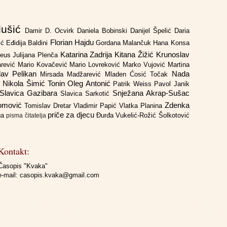
lušić
Damir D. Ocvirk
Daniela Bobinski
Danijel Špelić
Daria
Florian Hajdu
jić
Eđidija Baldini
Gordana Malančuk
Hana Konsa
Katarina Zadrija
Kitana Žižić
Krunoslav
deus
Julijana Plenča
arević
Mario Kovačević
Mario Lovreković
Marko Vujović
Martina
lav Pelikan
Nada
Mirsada Madžarević
Mladen Ćosić Točak
ć
Nikola Šimić Tonin
Oleg Antonić
Patrik Weiss
Pavol Janik
Slavica Gazibara
Snježana Akrap-Sušac
Slavica Sarkotić
Domović
Zdenka
Tomislav Dretar
Vladimir Papić
Vlatka Planina
priče za djecu
iga
Đurđa Vukelić-Rožić
Šolkotović
pisma čitatelja
Kontakt:
Časopis "Kvaka"
e-mail:
casopis.kvaka@gmail.com