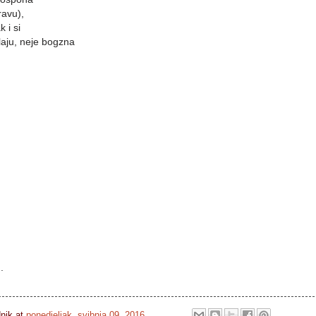
ravu),
k i si
 delaju, neje bogzna
.
dnik
at
ponedjeljak, svibnja 09, 2016