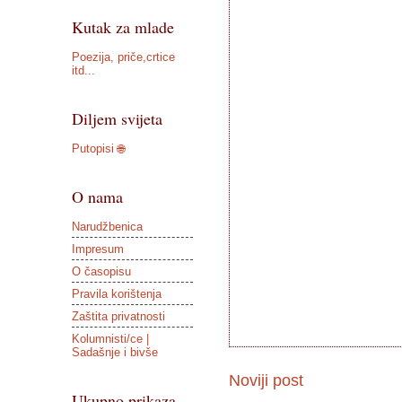
Kutak za mlade
Poezija, priče,crtice
itd...
Diljem svijeta
Putopisi 🌐
O nama
Narudžbenica
Impresum
O časopisu
Pravila korištenja
Zaštita privatnosti
Kolumnisti/ce |
Sadašnje i bivše
Noviji post
Ukupno prikaza