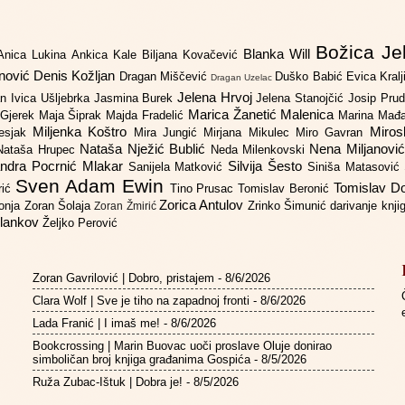
Božica Je
Blanka Will
Anica Lukina
Ankica Kale
Biljana Kovačević
anović
Denis Kožljan
Dragan Miščević
Duško Babić
Evica Kral
Dragan Uzelac
Jelena Hrvoj
an
Ivica Ušljebrka
Jasmina Burek
Jelena Stanojčić
Josip Pru
Marica Žanetić Malenica
 Gjerek
Maja Šiprak
Majda Fradelić
Marina Mađ
Miljenka Koštro
Miros
Lesjak
Mira Jungić
Mirjana Mikulec
Miro Gavran
Nataša Nježić Bublić
Nena Miljanovi
Nataša Hrupec
Neda Milenkovski
ndra Pocrnić Mlakar
Silvija Šesto
Sanijela Matković
Siniša Matasović
Sven Adam Ewin
Tomislav 
rić
Tino Prusac
Tomislav Beronić
Zorica Antulov
gonja
Zoran Šolaja
Zrinko Šimunić
darivanje knj
Zoran Žmirić
ilankov
Željko Perović
Zoran Gavrilović | Dobro, pristajem
- 8/6/2026
Clara Wolf | Sve je tiho na zapadnoj fronti
- 8/6/2026
Lada Franić | I imaš me!
- 8/6/2026
Bookcrossing | Marin Buovac uoči proslave Oluje donirao
simboličan broj knjiga građanima Gospića
- 8/5/2026
Ruža Zubac-Ištuk | Dobra je!
- 8/5/2026