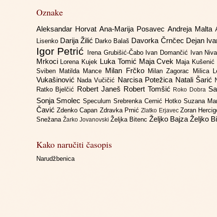
Oznake
Aleksandar Horvat
Ana-Marija Posavec
Andreja Malta
Darija Žilić
Davorka Črnčec
Dejan Iv
Lisenko
Darko Balaš
Igor Petrić
Irena Grubišić-Čabo
Ivan Domančić
Ivan Niv
Mrkoci
Luka Tomić
Maja Cvek
Lorena Kujek
Maja Kušenić
Milan Frčko
Sviben
Matilda Mance
Milan Zagorac
Milica 
Vukašinović
Narcisa Potežica
Natali Šarić
Nada Vučičić
Robert Janeš
Robert Tomšić
Sa
Ratko Bjelčić
Roko Dobra
Sonja Smolec
Speculum
Srebrenka Cernić Hotko
Suzana Ma
Čavić
Zdenko Capan
Zdravka Prnić
Zoran Herci
Zlatko Erjavec
Željko Bajza
Željko B
Snežana
Željka Bitenc
Žarko Jovanovski
Kako naručiti časopis
Narudžbenica