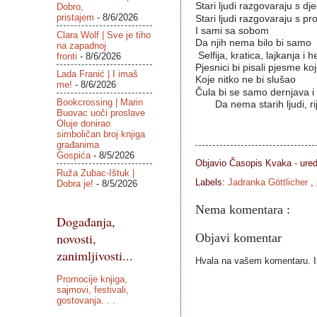
Stari ljudi razgovaraju s d
Dobro,
pristajem
- 8/6/2026
Stari ljudi razgovaraju s pr
I sami sa sobom
Clara Wolf | Sve je tiho
Da njih nema bilo bi samo
na zapadnoj
Selfija, kratica, lajkanja i h
fronti
- 8/6/2026
Pjesnici bi pisali pjesme koj
Lada Franić | I imaš
Koje nitko ne bi slušao
me!
- 8/6/2026
Čula bi se samo dernjava i u
Bookcrossing | Marin
Da nema starih ljudi, rije
Buovac uoči proslave
Oluje donirao
simboličan broj knjiga
građanima
Gospića
- 8/5/2026
Objavio Časopis
Kvaka - ure
Ruža Zubac-Ištuk |
Labels:
Jadranka Göttlicher
,
Dobra je!
- 8/5/2026
Nema komentara :
Događanja,
novosti,
Objavi komentar
zanimljivosti...
Hvala na vašem komentaru. Ist
Promocije knjiga,
sajmovi, festivali,
gostovanja. . .