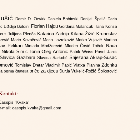
lušić
Damir D. Ocvirk
Daniela Bobinski
Danijel Špelić
Daria
Florian Hajdu
jić
Eđidija Baldini
Gordana Malančuk
Hana Konsa
Katarina Zadrija
Kitana Žižić
Krunoslav
deus
Julijana Plenča
arević
Mario Kovačević
Mario Lovreković
Marko Vujović
Martina
lav Pelikan
Nada
Mirsada Madžarević
Mladen Ćosić Točak
ć
Nikola Šimić Tonin
Oleg Antonić
Patrik Weiss
Pavol Janik
Slavica Gazibara
Snježana Akrap-Sušac
Slavica Sarkotić
Domović
Zdenka
Tomislav Dretar
Vladimir Papić
Vlatka Planina
priče za djecu
iga
Đurđa Vukelić-Rožić
Šolkotović
pisma čitatelja
Kontakt:
Časopis "Kvaka"
e-mail:
casopis.kvaka@gmail.com