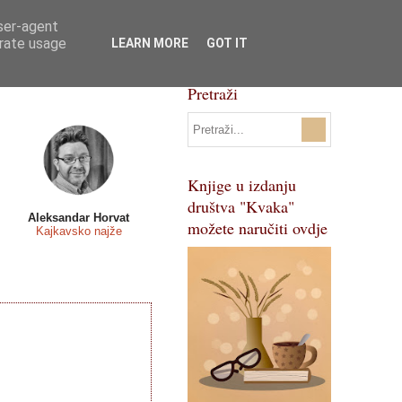
user-agent
Svi natječaji
Pojmovnik
erate usage
LEARN MORE
GOT IT
Pretraži
Knjige u izdanju
društva "Kvaka"
Aleksandar Horvat
možete naručiti ovdje
Kajkavsko najže