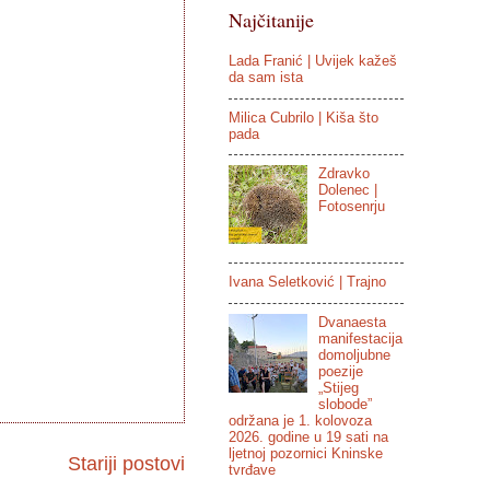
Najčitanije
Lada Franić | Uvijek kažeš
da sam ista
Milica Cubrilo | Kiša što
pada
Zdravko
Dolenec |
Fotosenrju
Ivana Seletković | Trajno
Dvanaesta
manifestacija
domoljubne
poezije
„Stijeg
slobode”
održana je 1. kolovoza
2026. godine u 19 sati na
ljetnoj pozornici Kninske
Stariji postovi
tvrđave