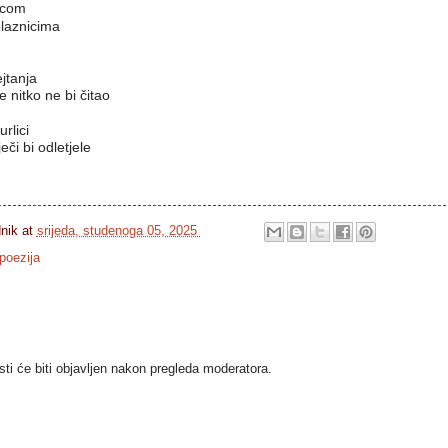
jecom
olaznicima
ejtanja
e nitko ne bi čitao
rlici
či bi odletjele
dnik
at
srijeda, studenoga 05, 2025
poezija
i će biti objavljen nakon pregleda moderatora.