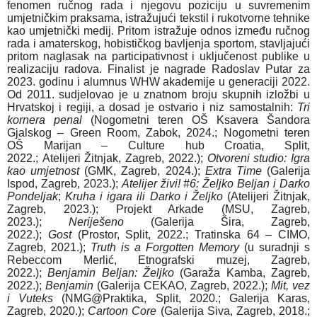
fenomen ručnog rada i njegovu poziciju u suvremenim
umjetničkim praksama, istražujući tekstil i rukotvorne tehnike
kao umjetnički medij. Pritom istražuje odnos između ručnog
rada i amaterskog, hobističkog bavljenja sportom, stavljajući
pritom naglasak na participativnost i uključenost publike u
realizaciju radova. Finalist je nagrade Radoslav Putar za
2023. godinu i alumnus WHW akademije u generaciji 2022.
Od 2011. sudjelovao je u znatnom broju skupnih izložbi u
Hrvatskoj i regiji, a dosad je ostvario i niz samostalnih:
Tri
kornera penal
(Nogometni teren OŠ Ksavera Šandora
Gjalskog – Green Room, Zabok, 2024.; Nogometni teren
OŠ Marijan – Culture hub Croatia, Split,
2022.; Atelijeri Žitnjak, Zagreb, 2022.);
Otvoreni studio: Igra
kao umjetnost
(GMK, Zagreb, 2024.);
Extra Time
(Galerija
Ispod, Zagreb, 2023.);
Atelijer živi! #6: Željko Beljan i Darko
Pondeljak
;
Kruha i igara ili Darko i Željko
(Atelijeri Žitnjak,
Zagreb, 2023.); Projekt Arkade (MSU, Zagreb,
2023.);
Neriješeno
(Galerija Šira, Zagreb,
2022.);
Gost
(Prostor, Split, 2022.; Tratinska 64 – CIMO,
Zagreb, 2021.);
Truth is
a Forgotten Memory
(u suradnji s
Rebeccom Merlić, Etnografski muzej, Zagreb,
2022.);
Benjamin Beljan: Željko
(Garaža Kamba, Zagreb,
2022.);
Benjamin
(Galerija CEKAO, Zagreb, 2022.);
Mit, vez
i Vuteks
(NMG@Praktika, Split, 2020.; Galerija Karas,
Zagreb, 2020.);
Cartoon
Core
(Galerija Siva, Zagreb, 2018.;