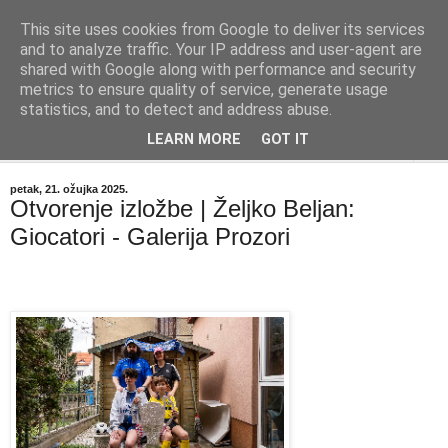
This site uses cookies from Google to deliver its services
"Kvaka"
and to analyze traffic. Your IP address and user-agent are
shared with Google along with performance and security
metrics to ensure quality of service, generate usage
Časopis za književnost ISSN 2459-5632
statistics, and to detect and address abuse.
LEARN MORE
GOT IT
▼
petak, 21. ožujka 2025.
Otvorenje izložbe | Željko Beljan:
Giocatori - Galerija Prozori