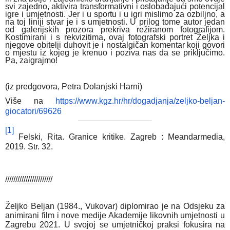
svi zajedno, aktivira transformativni i oslobađajući potencijal
igre i umjetnosti. Jer i u sportu i u igri mislimo za ozbiljno, a
na toj liniji stvar je i s umjetnosti. U prilog tome autor jedan
od galerijskih prozora prekriva režiranom fotografijom.
Kostimirani i s rekvizitima, ovaj fotografski portret Željka i
njegove obitelji duhovit je i nostalgičan komentar koji govori
o mjestu iz kojeg je krenuo i poziva nas da se priključimo.
Pa, zaigrajmo!
(iz predgovora, Petra Dolanjski Harni)
Više na
https://www.kgz.hr/hr/
dogadjanja/zeljko-beljan-
giocatori/69626
[1]
Felski, Rita. Granice kritike. Zagreb : Meandarmedia,
2019. Str. 32.
///////////////////////
Željko Beljan (1984., Vukovar) diplomirao je na Odsjeku za
animirani film i nove medije Akademije likovnih umjetnosti u
Zagrebu 2021. U svojoj se umjetničkoj praksi fokusira na