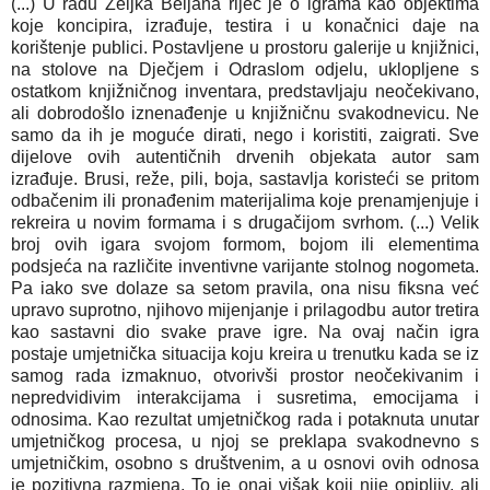
(...) U radu Željka Beljana riječ je o igrama kao objektima
koje koncipira, izrađuje, testira i u konačnici daje na
korištenje publici. Postavljene u prostoru galerije u knjižnici,
na stolove na Dječjem i Odraslom odjelu, uklopljene s
ostatkom knjižničnog inventara, predstavljaju neočekivano,
ali dobrodošlo iznenađenje u knjižničnu svakodnevicu. Ne
samo da ih je moguće dirati, nego i koristiti, zaigrati. Sve
dijelove ovih autentičnih drvenih objekata autor sam
izrađuje. Brusi, reže, pili, boja, sastavlja koristeći se pritom
odbačenim ili pronađenim materijalima koje prenamjenjuje i
rekreira u novim formama i s drugačijom svrhom. (...) Velik
broj ovih igara svojom formom, bojom ili elementima
podsjeća na različite inventivne varijante stolnog nogometa.
Pa iako sve dolaze sa setom pravila, ona nisu fiksna već
upravo suprotno, njihovo mijenjanje i prilagodbu autor tretira
kao sastavni dio svake prave igre. Na ovaj način igra
postaje umjetnička situacija koju kreira u trenutku kada se iz
samog rada izmaknuo, otvorivši prostor neočekivanim i
nepredvidivim interakcijama i susretima, emocijama i
odnosima. Kao rezultat umjetničkog rada i potaknuta unutar
umjetničkog procesa, u njoj se preklapa svakodnevno s
umjetničkim, osobno s društvenim, a u osnovi ovih odnosa
je pozitivna razmjena. To je onaj višak koji nije opipljiv, ali