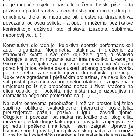
ga je moguće osjetiti i naslutiti, o čemu Felski piše kada
poziva na prekid s odvajanjem društvenog i umjetničkog jer
umjetnička djela ne mogu „ne biti društvena, druželjubiva,
povezana, od ovog svijeta – a opet ih možemo, bez ikakve
kontradikcije doživjeti kao blistava, izuzetna, sublimna,
neponovljiva“. (...)
Konstitutivni dio rada je i kolektivni sportski performans koji
autor organizira. Nogometna utakmica i druženje za
stanovnike kvarta i sve one koji žele igrati, a ovakvih
utakmica u svojim nogama autor ima nekoliko. Livade na
Grmoščici i Žitnjaku sada je zamijenila ona na Volovčici
pored knjižnice, zelena oaza usred urbanog prostora kvarta,
pa ne treba zanemariti njezin dramaturški potencijal.
Uokvirena zgradama i pješačkim prolazima, na nekoliko će
sati postati pozornica za nogometnu utakmicu. Izmještena u
umjetnost pa iz nje prebačena nazad u život, vraćena na
ulicu odakle je i potekla, nije ništa manje uzbudljiva ni
dramatična nego ona profesionalna. (…)
Na ovim osnovama preobražen i režiran prostor knjižnice
suptilno oblikuje svakodnevne interakcije posjetitelja,
preusmjerava pažnju, poziva u igru i zavodi njome.
Okupljeni i povezani pa makar na kratko oko istog cilja,
možemo gledati druge kako igraju, navijati, izmjenjivati se
po redu i pošteno i na kraju i sami zaigrati. Upravo ta
lišenost strogih pravila, tuđeg ili vanjskog nadzora koji može
ili zna bolje i zajedničko uranjanje i pristajanje da smo ovdje