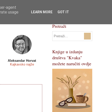
user-agent
Svi natječaji
Pojmovnik
erate usage
LEARN MORE
GOT IT
Pretraži
Knjige u izdanju
društva "Kvaka"
Aleksandar Horvat
možete naručiti ovdje
Kajkavsko najže