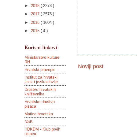
►
2018
( 2273 )
►
2017
( 2573 )
►
2016
( 1604 )
►
2015
( 4 )
Korisni linkovi
Ministarstvo kulture
RH
Noviji post
Hrvatski pravopis
Institut za hrvatski
jezik i jezikoslovlje
Društvo hrvatskih
književnika
Hrvatsko društvo
pisaca
Matica hrvatska
NSK
HDKDM - Klub prvih
pisaca