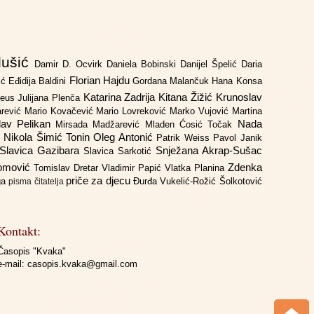
lušić
Damir D. Ocvirk
Daniela Bobinski
Danijel Špelić
Daria
Florian Hajdu
jić
Eđidija Baldini
Gordana Malančuk
Hana Konsa
Katarina Zadrija
Kitana Žižić
Krunoslav
deus
Julijana Plenča
arević
Mario Kovačević
Mario Lovreković
Marko Vujović
Martina
lav Pelikan
Nada
Mirsada Madžarević
Mladen Ćosić Točak
ć
Nikola Šimić Tonin
Oleg Antonić
Patrik Weiss
Pavol Janik
Slavica Gazibara
Snježana Akrap-Sušac
Slavica Sarkotić
Domović
Zdenka
Tomislav Dretar
Vladimir Papić
Vlatka Planina
priče za djecu
iga
Đurđa Vukelić-Rožić
Šolkotović
pisma čitatelja
Kontakt:
Časopis "Kvaka"
e-mail:
casopis.kvaka@gmail.com