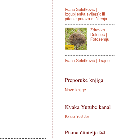
Ivana Seletković |
Izgubljeni/a svije(s)t ili
pitanje poraza mišljenja
Zdravko
Dolenec |
Fotosenrju
Ivana Seletković | Trajno
Preporuke knjiga
Nove knjige
Kvaka Yutube kanal
Kvaka Youtube
Pisma čitatelja 📧