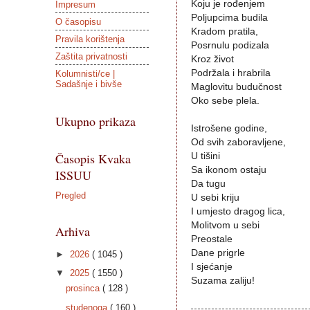
Koju je rođenjem
Impresum
Poljupcima budila
O časopisu
Kradom pratila,
Pravila korištenja
Posrnulu podizala
Zaštita privatnosti
Kroz život
Podržala i hrabrila
Kolumnisti/ce |
Sadašnje i bivše
Maglovitu budučnost
Oko sebe plela.
Ukupno prikaza
Istrošene godine,
Od svih zaboravljene,
Časopis Kvaka
U tišini
Sa ikonom ostaju
ISSUU
Da tugu
Pregled
U sebi kriju
I umjesto dragog lica,
Molitvom u sebi
Arhiva
Preostale
Dane prigrle
►
2026
( 1045 )
I sjećanje
▼
2025
( 1550 )
Suzama zaliju!
prosinca
( 128 )
studenoga
( 160 )