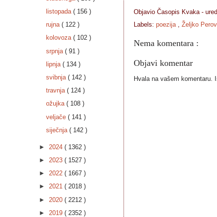
listopada
( 156 )
Objavio Časopis
Kvaka - ure
rujna
( 122 )
Labels:
poezija
,
Željko Perov
kolovoza
( 102 )
Nema komentara :
srpnja
( 91 )
Objavi komentar
lipnja
( 134 )
svibnja
( 142 )
Hvala na vašem komentaru. Ist
travnja
( 124 )
ožujka
( 108 )
veljače
( 141 )
siječnja
( 142 )
►
2024
( 1362 )
►
2023
( 1527 )
►
2022
( 1667 )
►
2021
( 2018 )
►
2020
( 2212 )
►
2019
( 2352 )