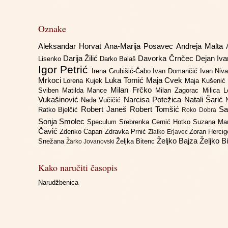
Oznake
Aleksandar Horvat
Ana-Marija Posavec
Andreja Malta
Darija Žilić
Davorka Črnčec
Dejan Iv
Lisenko
Darko Balaš
Igor Petrić
Irena Grubišić-Čabo
Ivan Domančić
Ivan Niv
Mrkoci
Luka Tomić
Maja Cvek
Lorena Kujek
Maja Kušenić
Milan Frčko
Sviben
Matilda Mance
Milan Zagorac
Milica 
Vukašinović
Narcisa Potežica
Natali Šarić
Nada Vučičić
Robert Janeš
Robert Tomšić
Sa
Ratko Bjelčić
Roko Dobra
Sonja Smolec
Speculum
Srebrenka Cernić Hotko
Suzana Ma
Čavić
Zdenko Capan
Zdravka Prnić
Zoran Herci
Zlatko Erjavec
Željko Bajza
Željko B
Snežana
Željka Bitenc
Žarko Jovanovski
Kako naručiti časopis
Narudžbenica