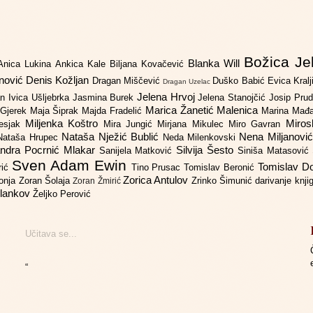
Božica Je
Blanka Will
Anica Lukina
Ankica Kale
Biljana Kovačević
anović
Denis Kožljan
Dragan Miščević
Duško Babić
Evica Kral
Dragan Uzelac
Jelena Hrvoj
an
Ivica Ušljebrka
Jasmina Burek
Jelena Stanojčić
Josip Pru
Marica Žanetić Malenica
 Gjerek
Maja Šiprak
Majda Fradelić
Marina Mađ
Miljenka Koštro
Miros
Lesjak
Mira Jungić
Mirjana Mikulec
Miro Gavran
Nataša Nježić Bublić
Nena Miljanovi
Nataša Hrupec
Neda Milenkovski
ndra Pocrnić Mlakar
Silvija Šesto
Sanijela Matković
Siniša Matasović
Sven Adam Ewin
Tomislav 
rić
Tino Prusac
Tomislav Beronić
Zorica Antulov
gonja
Zoran Šolaja
Zrinko Šimunić
darivanje knj
Zoran Žmirić
ilankov
Željko Perović
Učitava se...
“