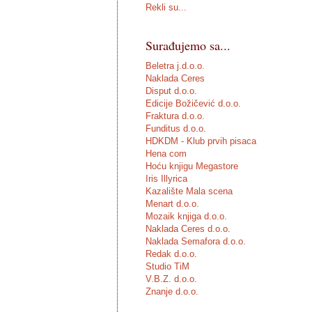
Rekli su...
Surađujemo sa...
Beletra j.d.o.o.
Naklada Ceres
Disput d.o.o.
Edicije Božičević d.o.o.
Fraktura d.o.o.
Funditus d.o.o.
HDKDM - Klub prvih pisaca
Hena com
Hoću knjigu Megastore
Iris Illyrica
Kazalište Mala scena
Menart d.o.o.
Mozaik knjiga d.o.o.
Naklada Ceres d.o.o.
Naklada Semafora d.o.o.
Redak d.o.o.
Studio TiM
V.B.Z. d.o.o.
Znanje d.o.o.