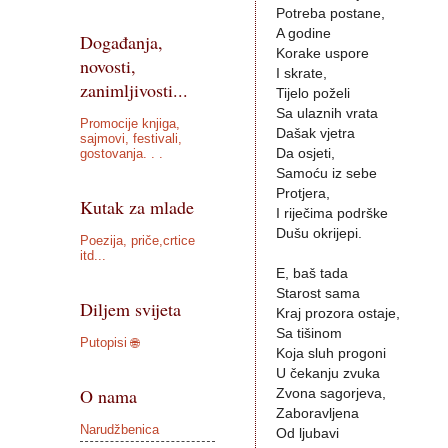
Potreba postane,
A godine
Događanja,
Korake uspore
novosti,
I skrate,
zanimljivosti...
Tijelo poželi
Sa ulaznih vrata
Promocije knjiga,
Dašak vjetra
sajmovi, festivali,
gostovanja. . .
Da osjeti,
Samoću iz sebe
Protjera,
Kutak za mlade
I riječima podrške
Dušu okrijepi.
Poezija, priče,crtice
itd...
E, baš tada
Starost sama
Diljem svijeta
Kraj prozora ostaje,
Sa tišinom
Putopisi 🌐
Koja sluh progoni
U čekanju zvuka
O nama
Zvona sagorjeva,
Zaboravljena
Narudžbenica
Od ljubavi