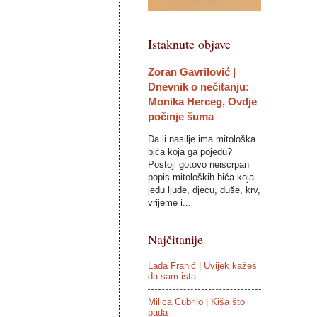
Istaknute objave
Zoran Gavrilović |
Dnevnik o nečitanju:
Monika Herceg, Ovdje
počinje šuma
Da li nasilje ima mitološka
bića koja ga pojedu?
Postoji gotovo neiscrpan
popis mitoloških bića koja
jedu ljude, djecu, duše, krv,
vrijeme i...
Najčitanije
Lada Franić | Uvijek kažeš
da sam ista
Milica Cubrilo | Kiša što
pada