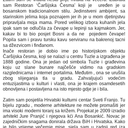
sam Restoran ‘Čaršijska Česma’ koji je  uređen je u 
bosanskom tradicionalnom stilu. Jedinstveni ambijent, sa 
starinskim jelima koja poznajem jer ih je u mom djetinjstvu 
pripravljala moja mama. Pored velikog izbora kuhanih jela 
ipak sam se odlučila za čevape u lepinji sa kajmakom. Jer, 
kakav bi to bio posjet Bosni a da ne  pojedem čevape! 
Popila sam i pravu tursku kavu serviranu na bakrenoj tacni 
sa džezvicom i finđanom.
Inače restoran je dobio ime po historijskom objektu 
Čaršijska česma, koji se nalazi u centru Tuzle a izgrađena je 
1888 godine. Ona je jedan od simbola Tuzle i građevina 
koju uz slane bunare najčešće vidimo na gradskim 
razglednicama i internet portalima. Međutim , ona se urušila 
zbog slijeganja tla u gradu. Zahvaljujući vodećim 
entuzijastima u kulturi i vlasti, ona je krajem osamdesetih 
obnovljena i postavljena na isto mjesto gdje je i bila. 
Zatim sam posjetila Hrvatski kulturni centar Sveti Franjo. Tu 
bijelu zgradu , moderne arhitekture ne možete promašiti jer 
ima visoki moderni toranj sa križem. Projekat je 2009 izradio 
arhitekt Jure Pranjić i njegova kći Ana Bosankić. Novac je 
zajedničkim snagama donirala država BiH i Hrvatska. Kako 
je bilo vrijeme večernje mise, sjela sam u zadnji red iza 