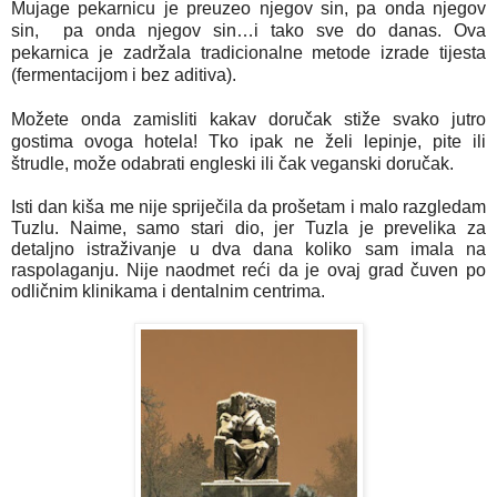
Mujage pekarnicu je preuzeo njegov sin, pa onda njegov 
sin,  pa onda njegov sin…i tako sve do danas. Ova 
pekarnica je zadržala tradicionalne metode izrade tijesta 
Možete onda zamisliti kakav doručak stiže svako jutro 
gostima ovoga hotela! Tko ipak ne želi lepinje, pite ili 
štrudle, može odabrati engleski ili čak veganski doručak.
Isti dan kiša me nije spriječila da prošetam i malo razgledam 
Tuzlu. Naime, samo stari dio, jer Tuzla je prevelika za 
detaljno istraživanje u dva dana koliko sam imala na 
raspolaganju. Nije naodmet reći da je ovaj grad čuven po 
odličnim klinikama i dentalnim centrima.