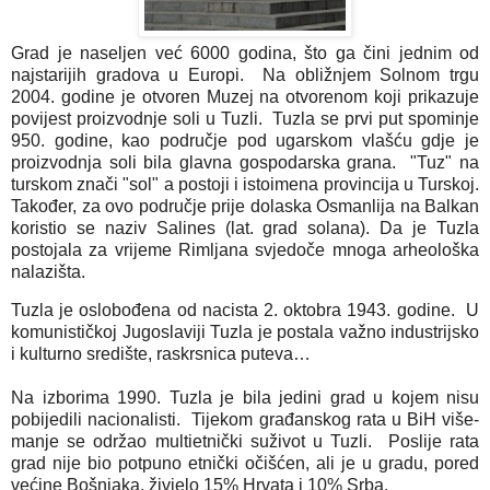
Grad je naseljen već 6000 godina, što ga čini jednim od
najstarijih gradova u Europi. Na obližnjem Solnom trgu
2004. godine je otvoren Muzej na otvorenom koji prikazuje
povijest proizvodnje soli u Tuzli. Tuzla se prvi put spominje
950. godine, kao područje pod ugarskom vlašću gdje je
proizvodnja soli bila glavna gospodarska grana. "Tuz" na
turskom znači "sol" a postoji i istoimena provincija u Turskoj.
Također, za ovo područje prije dolaska Osmanlija na Balkan
koristio se naziv Salines (lat. grad solana). Da je Tuzla
postojala za vrijeme Rimljana svjedoče mnoga arheološka
nalazišta.
Tuzla je oslobođena od nacista 2. oktobra 1943. godine.  U 
komunističkoj Jugoslaviji Tuzla je postala važno industrijsko 
Na izborima 1990. Tuzla je bila jedini grad u kojem nisu 
pobijedili nacionalisti.  Tijekom građanskog rata u BiH više-
manje se održao multietnički suživot u Tuzli.  Poslije rata 
grad nije bio potpuno etnički očišćen, ali je u gradu, pored 