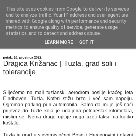
This site uses cookies from Google to deliver its services
"Kvaka"
and to analyze traffic. Your IP address and user-agent are
shared with Google along with performance and security
metrics to ensure quality of service, generate usage
Časopis za književnost ISSN 2459-5632
statistics, and to detect and address abuse.
LEARN MORE
GOT IT
▼
petak, 16. prosinca 2022.
Dragica Križanac | Tuzla, grad soli i
tolerancije
Slijećemo na mali tuzlanski aerodrom poslije kraćeg leta
Eindhoven- Tuzla. Koferi stižu brzo i već sam napolju.
Ogroman parking pun automobila. Samo da mi je još naći
prijevoz do Tuzle koja je udaljena petnaestak kilometara,
mislim se. Nema druge opcije nego uzeti taksi ma koliko
koštalo.
Tuzla je grad u sjeveroistočnoj Bosni i Hercegovini i glavni 