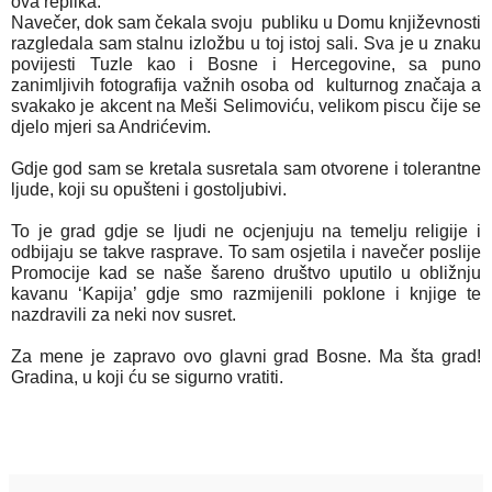
ova replika.
Navečer, dok sam čekala svoju  publiku u Domu književnosti 
razgledala sam stalnu izložbu u toj istoj sali. Sva je u znaku 
povijesti Tuzle kao i Bosne i Hercegovine, sa puno 
zanimljivih fotografija važnih osoba od  kulturnog značaja a 
svakako je akcent na Meši Selimoviću, velikom piscu čije se 
djelo mjeri sa Andrićevim.  
Gdje god sam se kretala susretala sam otvorene i tolerantne 
ljude, koji su opušteni i gostoljubivi.
To je grad gdje se ljudi ne ocjenjuju na temelju religije i 
odbijaju se takve rasprave. To sam osjetila i navečer poslije 
Promocije kad se naše šareno društvo uputilo u obližnju 
kavanu ‘Kapija’ gdje smo razmijenili poklone i knjige te 
nazdravili za neki nov susret. 
Za mene je zapravo ovo glavni grad Bosne. Ma šta grad! 
Gradina, u koji ću se sigurno vratiti.