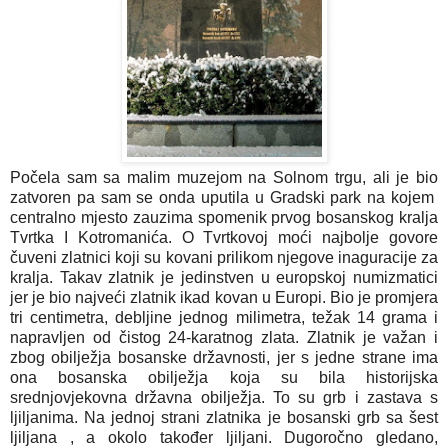
Počela sam sa malim muzejom na Solnom trgu, ali je bio 
zatvoren pa sam se onda uputila u Gradski park na kojem  
centralno mjesto zauzima spomenik prvog bosanskog kralja 
Tvrtka I Kotromanića. O Tvrtkovoj moći najbolje govore 
čuveni zlatnici koji su kovani prilikom njegove inaguracije za 
kralja. Takav zlatnik je jedinstven u europskoj numizmatici 
jer je bio najveći zlatnik ikad kovan u Europi. Bio je promjera 
tri centimetra, debljine jednog milimetra, težak 14 grama i 
napravljen od čistog 24-karatnog zlata. Zlatnik je važan i 
zbog obilježja bosanske državnosti, jer s jedne strane ima 
ona bosanska obilježja koja su bila historijska 
srednjovjekovna državna obilježja. To su grb i zastava s 
ljiljanima. Na jednoj strani zlatnika je bosanski grb sa šest 
ljiljana , a okolo također ljiljani. Dugoročno gledano, 