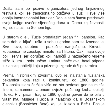
Došla sam po pozivu organizatora jednog književnog 
festivala koji se tradicionalno održava u Tuzli i sve više 
dobija internacionalni karakter. Dobila sam šansu predstaviti 
svoje knjige uvečer sljedećeg dana u ‘Domu književnosti’ 
U starom dijelu Tuzle pronalazim jedan fini pansion. Kad 
sam dobila ključ i ušla u sobu ugodno sam se iznenadila. 
Sve novo, udobno i praktično namješteno. Krevet i 
kupaonica ne zaostaju nimalo iza Hiltona. Čak imaju ovdje 
bolji servis, jer doručak koji naručiš u naznačeno vrijeme 
stiže izjutra u sobu točno u minut. Inače ovaj hotel pripada 
tuzlanskoj obitelji koja u prizemlju zgrade drži pekarnicu. 
Prema historijskim izvorima ovo je najstarija tuzlanska 
pekarnica koja radi u kontinuitetu od 1860 godine. 
Tuzlanska stara čaršija više od sto pedeset godina miriše 
finom, zamamnom aromom svježe pečenog kruha obitelji 
Hukić. Prvi pisani trag iz 1890 godine govori da je bila u 
vlasništvu Mujage Hukića a nalazimo ga u Bosanskom 
glasniku (Bosnicher Bote) koji je izlazio u Beču. Poslije 