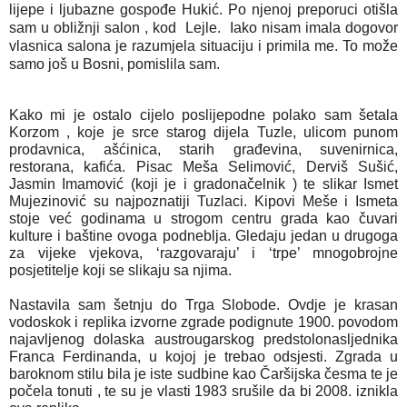
lijepe i ljubazne gospođe Hukić. Po njenoj preporuci otišla
sam u obližnji salon , kod Lejle. Iako nisam imala dogovor
vlasnica salona je razumjela situaciju i primila me. To može
samo još u Bosni, pomislila sam.
Kako mi je ostalo cijelo poslijepodne polako sam šetala 
Korzom , koje je srce starog dijela Tuzle, ulicom punom 
prodavnica, ašćinica, starih građevina, suvenirnica, 
restorana, kafića. Pisac Meša Selimović, Derviš Sušić, 
Jasmin Imamović (koji je i gradonačelnik ) te slikar Ismet 
Mujezinović su najpoznatiji Tuzlaci. Kipovi Meše i Ismeta 
stoje već godinama u strogom centru grada kao čuvari 
kulture i baštine ovoga podneblja. Gledaju jedan u drugoga 
za vijeke vjekova, ‘razgovaraju’ i ‘trpe’ mnogobrojne 
posjetitelje koji se slikaju sa njima.
Nastavila sam šetnju do Trga Slobode. Ovdje je krasan 
vodoskok i replika izvorne zgrade podignute 1900. povodom 
najavljenog dolaska austrougarskog predstolonasljednika 
Franca Ferdinanda, u kojoj je trebao odsjesti. Zgrada u 
baroknom stilu bila je iste sudbine kao Čaršijska česma te je 
počela tonuti , te su je vlasti 1983 srušile da bi 2008. iznikla 