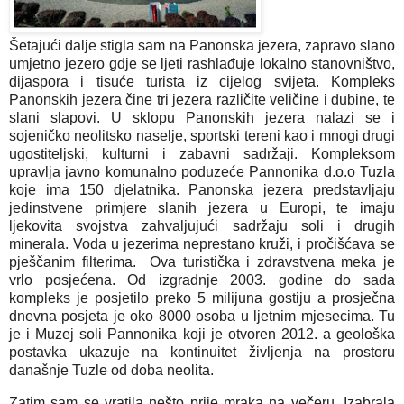
Šetajući dalje stigla sam na Panonska jezera, zapravo slano
umjetno jezero gdje se ljeti rashlađuje lokalno stanovništvo,
dijaspora i tisuće turista iz cijelog svijeta. Kompleks
Panonskih jezera čine tri jezera različite veličine i dubine, te
slani slapovi. U sklopu Panonskih jezera nalazi se i
sojeničko neolitsko naselje, sportski tereni kao i mnogi drugi
ugostiteljski, kulturni i zabavni sadržaji. Kompleksom
upravlja javno komunalno poduzeće Pannonika d.o.o Tuzla
koje ima 150 djelatnika. Panonska jezera predstavljaju
jedinstvene primjere slanih jezera u Europi, te imaju
ljekovita svojstva zahvaljujući sadržaju soli i drugih
minerala. Voda u jezerima neprestano kruži, i pročišćava se
pješčanim filterima. Ova turistička i zdravstvena meka je
vrlo posjećena. Od izgradnje 2003. godine do sada
kompleks je posjetilo preko 5 milijuna gostiju a prosječna
dnevna posjeta je oko 8000 osoba u ljetnim mjesecima. Tu
je i Muzej soli Pannonika koji je otvoren 2012. a geološka
postavka ukazuje na kontinuitet življenja na prostoru
današnje Tuzle od doba neolita.
Zatim sam se vratila nešto prije mraka na večeru. Izabrala 