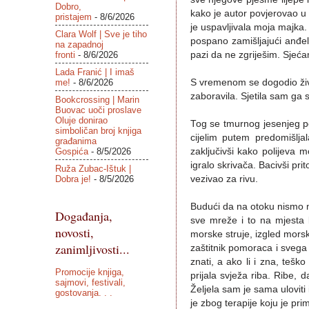
Dobro,
kako je autor povjerovao u 
pristajem
- 8/6/2026
je uspavljivala moja majka.
Clara Wolf | Sve je tiho
pospano zamišljajući anđel
na zapadnoj
fronti
- 8/6/2026
pazi da ne zgriješim. Sjeća
Lada Franić | I imaš
me!
- 8/6/2026
S vremenom se dogodio život 
zaboravila. Sjetila sam ga 
Bookcrossing | Marin
Buovac uoči proslave
Oluje donirao
Tog se tmurnog jesenjeg po
simboličan broj knjiga
cijelim putem predomišlj
građanima
Gospića
- 8/5/2026
zaključivši kako polijeva 
igralo skrivača. Bacivši pri
Ruža Zubac-Ištuk |
Dobra je!
- 8/5/2026
vezivao za rivu.
Budući da na otoku nismo m
Događanja,
sve mreže i to na mjesta 
novosti,
morske struje, izgled morsk
zanimljivosti...
zaštitnik pomoraca i svega
znati, a ako li i zna, te
Promocije knjiga,
prijala svježa riba. Ribe, d
sajmovi, festivali,
Željela sam je sama uloviti
gostovanja. . .
je zbog terapije koju je pri