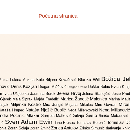
Početna stranica
Božica Je
Blanka Will
Anica Lukina
Ankica Kale
Biljana Kovačević
anović
Denis Kožljan
Dragan Miščević
Duško Babić
Evica Kral
Dragan Uzelac
Jelena Hrvoj
an
Ivica Ušljebrka
Jasmina Burek
Jelena Stanojčić
Josip Pru
Marica Žanetić Malenica
 Gjerek
Maja Šiprak
Majda Fradelić
Marina Mađ
Miljenka Koštro
Miros
Lesjak
Mira Jungić
Mirjana Mikulec
Miro Gavran
Nataša Nježić Bublić
Nena Miljanovi
Nataša Hrupec
Neda Milenkovski
ndra Pocrnić Mlakar
Silvija Šesto
Sanijela Matković
Siniša Matasović
Sven Adam Ewin
Tomislav 
rić
Tino Prusac
Tomislav Beronić
Zorica Antulov
gonja
Zoran Šolaja
Zrinko Šimunić
darivanje knj
Zoran Žmirić