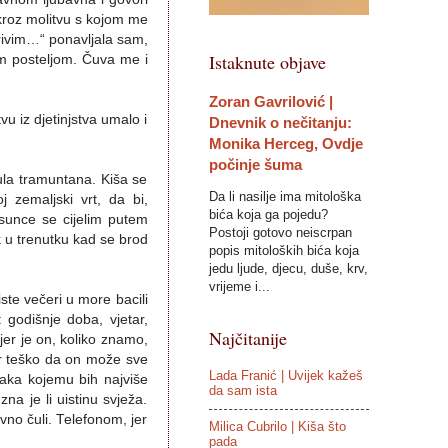
 kroz molitvu s kojom me
krivim…“ ponavljala sam,
Istaknute objave
om posteljom. Čuva me i
Zoran Gavrilović |
vu iz djetinjstva umalo i
Dnevnik o nečitanju:
Monika Herceg, Ovdje
počinje šuma
ula tramuntana. Kiša se
Da li nasilje ima mitološka
 zemaljski vrt, da bi,
bića koja ga pojedu?
 sunce se cijelim putem
Postoji gotovo neiscrpan
ek u trenutku kad se brod
popis mitoloških bića koja
jedu ljude, djecu, duše, krv,
vrijeme i...
ste večeri u more bacili
godišnje doba, vjetar,
Najčitanije
jer je on, koliko znamo,
er teško da on može sve
Lada Franić | Uvijek kažeš
đaka kojemu bih najviše
da sam ista
zna je li uistinu svježa.
vno čuli. Telefonom, jer
Milica Cubrilo | Kiša što
pada