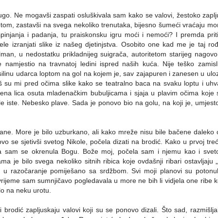
ugo. Ne mogavši zaspati osluškivala sam kako se valovi, žestoko zapl
 potom, zastavši na svega nekoliko trenutaka, bijesno šumeći vraćaju m
pinjanja i padanja, tu praiskonsku igru moći i nemoći? I premda pri
le izranjati slike iz našeg djetinjstva. Osobito one kad me je taj rođ
olman, u nedostatku prikladnijeg suigrača, autoritetom starijeg nag
e namjestio na travnatoj ledini ispred naših kuća. Nije teško zamisl
silinu udarca loptom na gol na kojem je, sav zajapuren i zanesen u uloz
 su mi pred očima slike kako se teatralno baca na svaku loptu i uhvati
ena lica osuta mladenačkim bubuljicama i sjaja u plavim očima koje 
le iste. Nebesko plave. Sada je ponovo bio na golu, na koji je, umjest
e. More je bilo uzburkano, ali kako mreže nisu bile bačene daleko o
o se sjetivši svetog Nikole, počela dizati na brodić. Kako u prvoj tre
ma sam se okrenula Bogu. Bože moj, počela sam i njemu kao i sveto
a je bilo svega nekoliko sitnih ribica koje ovdašnji ribari ostavljaju
e u razočaranje pomiješano sa srdžbom. Svi moji planovi su potonul
 vrijeme sam sumnjičavo pogledavala u more ne bih li vidjela one ribe 
lo na neku urotu.
 brodić zapljuskaju valovi koji su se ponovo dizali. Što sad, razmišlj