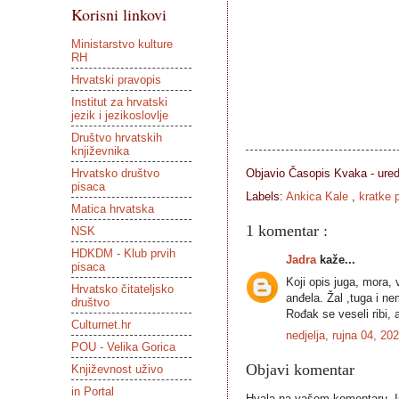
Korisni linkovi
Ministarstvo kulture
RH
Hrvatski pravopis
Institut za hrvatski
jezik i jezikoslovlje
Društvo hrvatskih
književnika
Objavio Časopis
Kvaka - ure
Hrvatsko društvo
pisaca
Labels:
Ankica Kale
,
kratke p
Matica hrvatska
1 komentar :
NSK
HDKDM - Klub prvih
Jadra
kaže...
pisaca
Koji opis juga, mora, 
Hrvatsko čitateljsko
anđela. Žal ,tuga i n
društvo
Rođak se veseli ribi,
Culturnet.hr
nedjelja, rujna 04, 2
POU - Velika Gorica
Objavi komentar
Književnost uživo
in Portal
Hvala na vašem komentaru. Ist