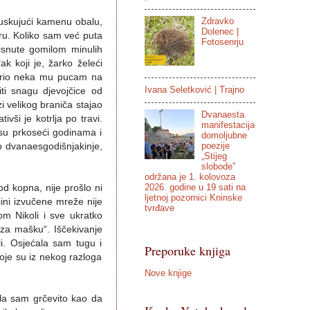
Zdravko
juskujući kamenu obalu,
Dolenec |
oru. Koliko sam već puta
Fotosenrju
tisnute gomilom minulih
ak koji je, žarko želeći
ovorio neka mu pucam na
Ivana Seletković | Trajno
iti snagu djevojčice od
i velikog braniča stajao
Dvanaesta
vši je kotrlja po travi.
manifestacija
su prkoseći godinama i
domoljubne
poezije
o dvanaesgodišnjakinje,
„Stijeg
slobode”
održana je 1. kolovoza
2026. godine u 19 sati na
d kopna, nije prošlo ni
ljetnoj pozornici Kninske
ćini izvučene mreže nije
tvrđave
m Nikoli i sve ukratko
 „za mašku“. Iščekivanje
i. Osjećala sam tugu i
Preporuke knjiga
koje su iz nekog razloga
Nove knjige
ala sam grčevito kao da