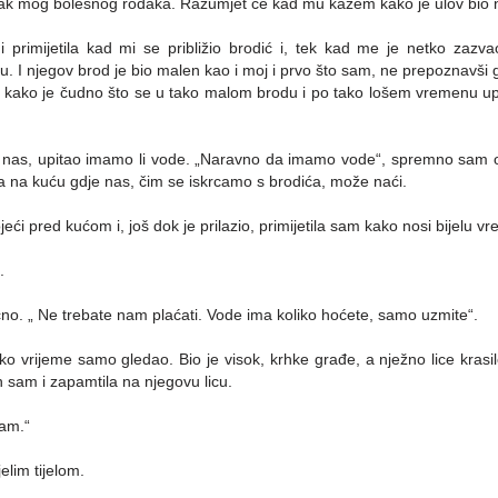
avak mog bolesnog rođaka. Razumjet će kad mu kažem kako je ulov bio 
i primijetila kad mi se približio brodić i, tek kad me je netko zaz
u. I njegov brod je bio malen kao i moj i prvo što sam, ne prepoznavši 
to kako je čudno što se u tako malom brodu i po tako lošem vremenu u
i nas, upitao imamo li vode. „Naravno da imamo vode“, spremno sam odg
a na kuću gdje nas, čim se iskrcamo s brodića, može naći.
tojeći pred kućom i, još dok je prilazio, primijetila sam kako nosi bijelu 
.
čno. „ Ne trebate nam plaćati. Vode ima koliko hoćete, samo uzmite“.
o vrijeme samo gledao. Bio je visok, krhke građe, a nježno lice krasi
 sam i zapamtila na njegovu licu.
vam.“
elim tijelom.