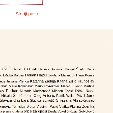
Stariji postovi
lušić
Damir D. Ocvirk
Daniela Bobinski
Danijel Špelić
Daria
Florian Hajdu
jić
Eđidija Baldini
Gordana Malančuk
Hana Konsa
Katarina Zadrija
Kitana Žižić
Krunoslav
deus
Julijana Plenča
arević
Mario Kovačević
Mario Lovreković
Marko Vujović
Martina
lav Pelikan
Nada
Mirsada Madžarević
Mladen Ćosić Točak
ć
Nikola Šimić Tonin
Oleg Antonić
Patrik Weiss
Pavol Janik
Slavica Gazibara
Snježana Akrap-Sušac
Slavica Sarkotić
Domović
Zdenka
Tomislav Dretar
Vladimir Papić
Vlatka Planina
priče za djecu
iga
Đurđa Vukelić-Rožić
Šolkotović
pisma čitatelja