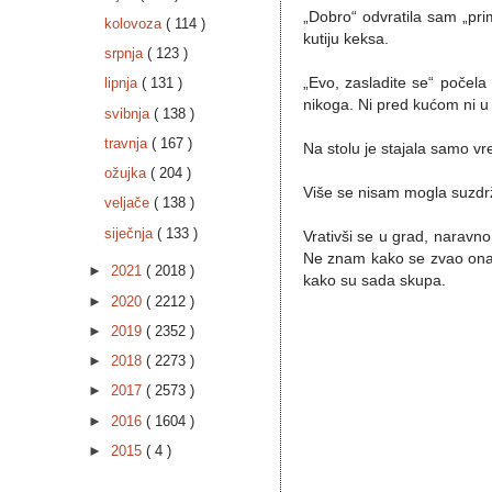
„Dobro“ odvratila sam „pri
kolovoza
( 114 )
kutiju keksa.
srpnja
( 123 )
„Evo, zasladite se“ počela 
lipnja
( 131 )
nikoga. Ni pred kućom ni u 
svibnja
( 138 )
travnja
( 167 )
Na stolu je stajala samo vr
ožujka
( 204 )
Više se nisam mogla suzdrža
veljače
( 138 )
siječnja
( 133 )
Vrativši se u grad, naravn
Ne znam kako se zvao onaj 
►
2021
( 2018 )
kako su sada skupa.
►
2020
( 2212 )
►
2019
( 2352 )
►
2018
( 2273 )
►
2017
( 2573 )
►
2016
( 1604 )
►
2015
( 4 )