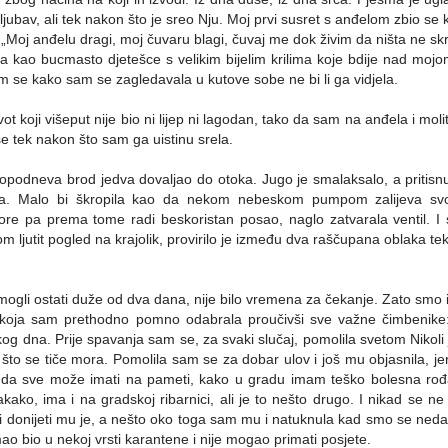
ljubav, ali tek nakon što je sreo Nju. Moj prvi susret s anđelom zbio se
 „Moj anđelu dragi, moj čuvaru blagi, čuvaj me dok živim da ništa ne s
a kao bucmasto djetešce s velikim bijelim krilima koje bdije nad moj
m se kako sam se zagledavala u kutove sobe ne bi li ga vidjela.
koji višeput nije bio ni lijep ni lagodan, tako da sam na anđela i molit
se tek nakon što sam ga uistinu srela.
podneva brod jedva dovaljao do otoka. Jugo je smalaksalo, a pritisn
ala. Malo bi škropila kao da nekom nebeskom pumpom zalijeva svoj
more pa prema tome radi beskoristan posao, naglo zatvarala ventil. I
tom ljutit pogled na krajolik, provirilo je između dva raščupana oblaka t
ogli ostati duže od dva dana, nije bilo vremena za čekanje. Zato smo i
koja sam prethodno pomno odabrala proučivši sve važne čimbenike: 
og dna. Prije spavanja sam se, za svaki slučaj, pomolila svetom Nikoli 
 što se tiče mora. Pomolila sam se za dobar ulov i još mu objasnila, j
ško da sve može imati na pameti, kako u gradu imam teško bolesna ro
akako, ima i na gradskoj ribarnici, ali je to nešto drugo. I nikad se ne 
 i donijeti mu je, a nešto oko toga sam mu i natuknula kad smo se neda
mao bio u nekoj vrsti karantene i nije mogao primati posjete.