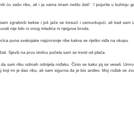
miti ću vašu ribu, ali i ja vama imam nešto dati“. I pojurila u kuhinj
sam zgrabivši kekse i još jače se tresući i zamuckujući, ali kad sam iz
uvali nije bilo ni onog mladića ni njegova broda.
ećica puna svakojake najizvrsnije ribe kakva se rijetko viđa na okupu.
ti. Sjevši na prvu stolicu počela sam se tresti od plača.
o da sam ribu odmah odnijela rođaku. Činio se kako joj se veseli. Umr
koji mi je dao ribu, ali sam sigurna da je bio anđeo. Moj rođak se zva