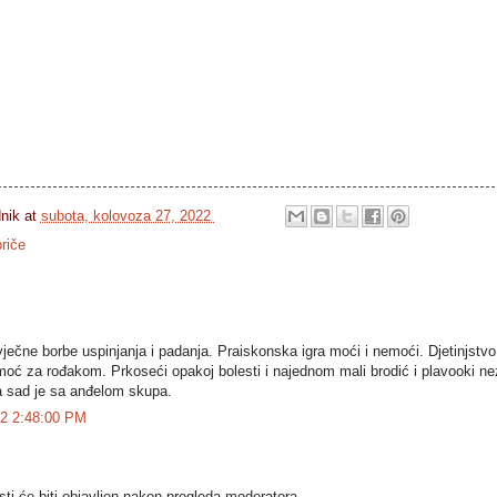
dnik
at
subota, kolovoza 27, 2022
riče
vječne borbe uspinjanja i padanja. Praiskonska igra moći i nemoći. Djetinjstv
emoć za rođakom. Prkoseći opakoj bolesti i najednom mali brodić i plavooki n
 a sad je sa anđelom skupa.
022 2:48:00 PM
i će biti objavljen nakon pregleda moderatora.