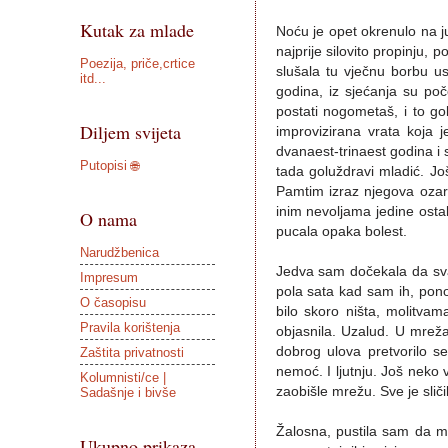
Kutak za mlade
Noću je opet okrenulo na j
najprije silovito propinju,
Poezija, priče,crtice
slušala tu vječnu borbu us
itd...
godina, iz sjećanja su poče
postati nogometaš, i to g
Diljem svijeta
improvizirana vrata koja j
dvanaest-trinaest godina i 
Putopisi 🌐
tada goluždravi mladić. Još
Pamtim izraz njegova ozar
inim nevoljama jedine osta
O nama
pucala opaka bolest.
Narudžbenica
Jedva sam dočekala da svan
Impresum
pola sata kad sam ih, ponov
O časopisu
bilo skoro ništa, molitva
Pravila korištenja
objasnila. Uzalud. U mrežam
dobrog ulova pretvorilo s
Zaštita privatnosti
nemoć. I ljutnju. Još neko
Kolumnisti/ce |
zaobišle mrežu. Sve je sliči
Sadašnje i bivše
Žalosna, pustila sam da mi
Ukupno prikaza