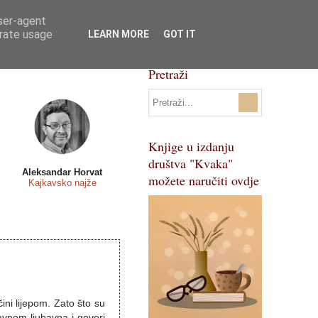
user-agent
Svi natječaji
Pojmovnik
erate usage
LEARN MORE
GOT IT
Pretraži
Knjige u izdanju
društva "Kvaka"
Aleksandar Horvat
možete naručiti ovdje
Kajkavsko najže
ini lijepom. Zato što su
lavnom ljubavna i govori