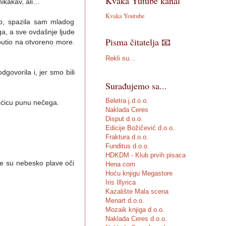
Kvaka Yutube kanal
nikakav, ali…
Kvaka Youtube
vao, spazila sam mladog
ga, a sve ovdašnje ljude
Pisma čitatelja 📧
putio na otvoreno more.
Rekli su...
ovorila i, jer smo bili
Surađujemo sa...
Beletra j.d.o.o.
vrećicu punu nečega.
Naklada Ceres
Disput d.o.o.
Edicije Božičević d.o.o.
Fraktura d.o.o.
Funditus d.o.o.
HDKDM - Klub prvih pisaca
le su nebesko plave oči
Hena com
Hoću knjigu Megastore
Iris Illyrica
Kazalište Mala scena
Menart d.o.o.
Mozaik knjiga d.o.o.
Naklada Ceres d.o.o.