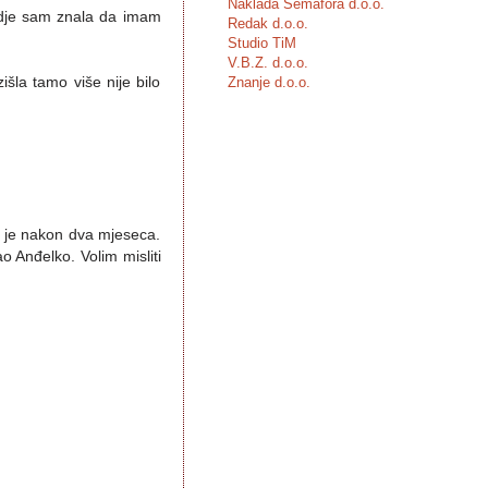
Naklada Semafora d.o.o.
u gdje sam znala da imam
Redak d.o.o.
Studio TiM
V.B.Z. d.o.o.
išla tamo više nije bilo
Znanje d.o.o.
o je nakon dva mjeseca.
o Anđelko. Volim misliti