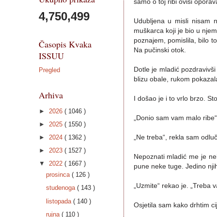
samo o toj ribi ovisi opor
4,750,499
Udubljena u misli nisam n
muškarca koji je bio u njem
poznajem, pomislila, bilo 
Časopis Kvaka
Na pučinski otok.
ISSUU
Dotle je mladić pozdravivš
Pregled
blizu obale, rukom pokazal
Arhiva
I došao je i to vrlo brzo. S
►
2026
( 1046 )
„Donio sam vam malo ribe“
►
2025
( 1550 )
„Ne treba“, rekla sam odlu
►
2024
( 1362 )
►
2023
( 1527 )
Nepoznati mladić me je nek
▼
2022
( 1667 )
pune neke tuge. Jedino njih
prosinca
( 126 )
„Uzmite“ rekao je. „Treba 
studenoga
( 143 )
listopada
( 140 )
Osjetila sam kako drhtim cij
rujna
( 110 )