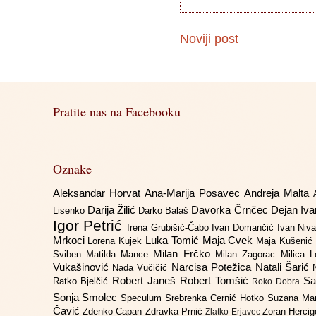
Noviji post
Pratite nas na Facebooku
Oznake
Aleksandar Horvat
Ana-Marija Posavec
Andreja Malta
Darija Žilić
Davorka Črnčec
Dejan Iv
Lisenko
Darko Balaš
Igor Petrić
Irena Grubišić-Čabo
Ivan Domančić
Ivan Niv
Mrkoci
Luka Tomić
Maja Cvek
Lorena Kujek
Maja Kušenić
Milan Frčko
Sviben
Matilda Mance
Milan Zagorac
Milica 
Vukašinović
Narcisa Potežica
Natali Šarić
Nada Vučičić
Robert Janeš
Robert Tomšić
Sa
Ratko Bjelčić
Roko Dobra
Sonja Smolec
Speculum
Srebrenka Cernić Hotko
Suzana Ma
Čavić
Zdenko Capan
Zdravka Prnić
Zoran Herci
Zlatko Erjavec