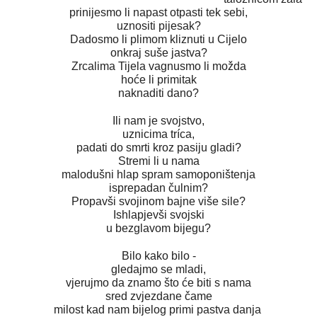
prinijesmo li napast otpasti tek sebi,
uznositi pijesak?
Dadosmo li plimom kliznuti u Cijelo
onkraj suše jastva?
Zrcalima Tijela vagnusmo li možda
hoće li primitak
naknaditi dano?
Ili nam je svojstvo,
uznicima tríca,
padati do smrti kroz pasiju gladi?
Stremi li u nama
malodušni hlap spram samoponištenja
isprepadan čulnim?
Propavši svojinom bajne više sile?
Ishlapjevši svojski
u bezglavom bijegu?
Bilo kako bilo -
gledajmo se mladi,
vjerujmo da znamo što će biti s nama
sred zvjezdane čame
milost kad nam bijelog primi pastva danja 