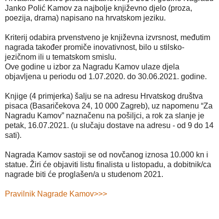
Janko Polić Kamov za najbolje književno djelo (proza,
poezija, drama) napisano na hrvatskom jeziku.
Kriterij odabira prvenstveno je književna izvrsnost, međutim
nagrada također promiče inovativnost, bilo u stilsko-
jezičnom ili u tematskom smislu.
Ove godine u izbor za Nagradu Kamov ulaze djela
objavljena u periodu od 1.07.2020. do 30.06.2021. godine.
Knjige (4 primjerka) šalju se na adresu Hrvatskog društva
pisaca (Basaričekova 24, 10 000 Zagreb), uz napomenu “Za
Nagradu Kamov” naznačenu na pošiljci, a rok za slanje je
petak, 16.07.2021. (u slučaju dostave na adresu - od 9 do 14
sati).
Nagrada Kamov sastoji se od novčanog iznosa 10.000 kn i
statue. Žiri će objaviti listu finalista u listopadu, a dobitnik/ca
nagrade biti će proglašen/a u studenom 2021.
Pravilnik Nagrade Kamov>>>