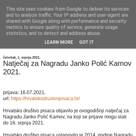
This site uses cookies from Google to deliver its services
"Kvaka"
and to analyze traffic. Your IP address and user-agent are
shared with Google along with performance and security
metrics to ensure quality of service, generate usage
Časopis za književnost ISSN 2459-5632
statistics, and to detect and address abuse.
LEARN MORE
GOT IT
▼
četvrtak, 1. srpnja 2021.
Natječaj za Nagradu Janko Polić Kamov
2021.
prijava: 16.07.2021.
url:
https://hrvatskodrustvopisaca.hr/
Hrvatsko društvo pisaca objavilo je ovogodišnji natječaj za
Nagradu Janko Polić Kamov, na koji se prijave mogu slati
do 16. srpnja 2021.
Hrvatsko društvo pisaca ustanovilo je 2014. godine Nagradu