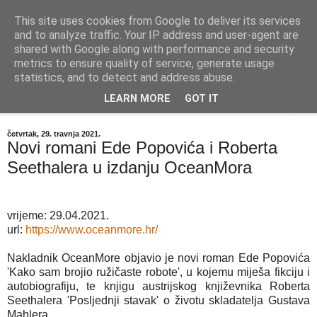
This site uses cookies from Google to deliver its services
"Kvaka"
and to analyze traffic. Your IP address and user-agent are
shared with Google along with performance and security
metrics to ensure quality of service, generate usage
Časopis za književnost ISSN 2459-5632
statistics, and to detect and address abuse.
LEARN MORE
GOT IT
▼
četvrtak, 29. travnja 2021.
Novi romani Ede Popovića i Roberta
Seethalera u izdanju OceanMora
vrijeme: 29.04.2021.
url:
https://www.oceanmore.hr/
Nakladnik OceanMore objavio je novi roman Ede Popovića
'Kako sam brojio ružičaste robote', u kojemu miješa fikciju i
autobiografiju, te knjigu austrijskog književnika Roberta
Seethalera 'Posljednji stavak' o životu skladatelja Gustava
Mahlera.