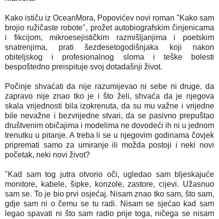
Kako ističu iz OceanMora, Popovićev novi roman "Kako sam
brojio ružičaste robote", prožet autobiografskim činjenicama
i fikcijom, mikroesejističkim razmišljanjima i poetskim
snatrenjima, prati šezdesetogodišnjaka koji nakon
obiteljskog i profesionalnog sloma i teške bolesti
bespoštedno preispituje svoj dotadašnji život.
Počinje shvaćati da nije razumijevao ni sebe ni druge, da
zapravo nije znao tko je i što želi, shvaća da je njegova
skala vrijednosti bila izokrenuta, da su mu važne i vrijedne
bile nevažne i bezvrijedne stvari, da se pasivno prepuštao
društvenim običajima i modelima ne dovodeći ih ni u jednom
trenutku u pitanje. A treba li se u njegovim godinama čovjek
pripremati samo za umiranje ili možda postoji i neki novi
početak, neki novi život?
"Kad sam tog jutra otvorio oči, ugledao sam bljeskajuće
monitore, kabele, šipke, konzole, zastore, cijevi. Užasnuo
sam se. To je bio prvi osjećaj. Nisam znao tko sam, što sam,
gdje sam ni o čemu se tu radi. Nisam se sjećao kad sam
legao spavati ni što sam radio prije toga, ničega se nisam