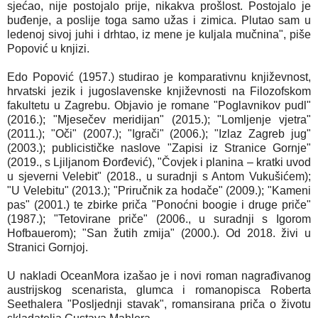
sjećao, nije postojalo prije, nikakva prošlost. Postojalo je
buđenje, a poslije toga samo užas i zimica. Plutao sam u
ledenoj sivoj juhi i drhtao, iz mene je kuljala mučnina", piše
Popović u knjizi.
Edo Popović (1957.) studirao je komparativnu književnost,
hrvatski jezik i jugoslavenske književnosti na Filozofskom
fakultetu u Zagrebu. Objavio je romane "Poglavnikov pudl"
(2016.); "Mjesečev meridijan" (2015.); "Lomljenje vjetra"
(2011.); "Oči" (2007.); "Igrači" (2006.); "Izlaz Zagreb jug"
(2003.); publicističke naslove "Zapisi iz Stranice Gornje"
(2019., s Ljiljanom Đorđević), "Čovjek i planina – kratki uvod
u sjeverni Velebit" (2018., u suradnji s Antom Vukušićem);
"U Velebitu" (2013.); "Priručnik za hodače" (2009.); "Kameni
pas" (2001.) te zbirke priča "Ponoćni boogie i druge priče"
(1987.); "Tetovirane priče" (2006., u suradnji s Igorom
Hofbauerom); "San žutih zmija" (2000.). Od 2018. živi u
Stranici Gornjoj.
U nakladi OceanMora izašao je i novi roman nagrađivanog
austrijskog scenarista, glumca i romanopisca Roberta
Seethalera "Posljednji stavak", romansirana priča o životu