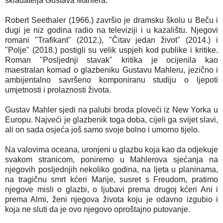
skladatelja Gustava Mahlera.
Robert Seethaler (1966.) završio je dramsku školu u Beču i
dugi je niz godina radio na televiziji i u kazalištu. Njegovi
romani "Trafikant" (2012.), "Čitav jedan život" (2014.) i
"Polje" (2018.) postigli su velik uspjeh kod publike i kritike.
Roman "Posljednji stavak" kritika je ocijenila kao
maestralan komad o glazbeniku Gustavu Mahleru, jezično i
ambijentalno savršeno komponiranu studiju o ljepoti
umjetnosti i prolaznosti života.
Gustav Mahler sjedi na palubi broda ploveći iz New Yorka u
Europu. Najveći je glazbenik toga doba, cijeli ga svijet slavi,
ali on sada osjeća još samo svoje bolno i umorno tijelo.
Na valovima oceana, uronjeni u glazbu koja kao da odjekuje
svakom stranicom, poniremo u Mahlerova sjećanja na
njegovih posljednjih nekoliko godina, na ljeta u planinama,
na tragičnu smrt kćeri Marije, susret s Freudom, pratimo
njegove misli o glazbi, o ljubavi prema drugoj kćeri Ani i
prema Almi, ženi njegova života koju je odavno izgubio i
koja ne sluti da je ovo njegovo oproštajno putovanje.