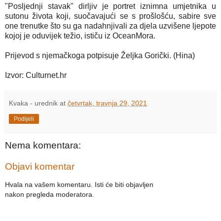
"Posljednji stavak" dirljiv je portret iznimna umjetnika u
sutonu života koji, suočavajući se s prošlošću, sabire sve
one trenutke što su ga nadahnjivali za djela uzvišene ljepote
kojoj je oduvijek težio, ističu iz OceanMora.
Prijevod s njemačkoga potpisuje Željka Gorički. (Hina)
Izvor: Culturnet.hr
Kvaka - urednik
at
četvrtak, travnja 29, 2021
Podijeli
Nema komentara:
Objavi komentar
Hvala na vašem komentaru. Isti će biti objavljen
nakon pregleda moderatora.