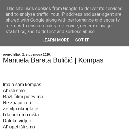
This site uses cookies from Google to deliver its services
"Kvaka"
and to analyze traffic. Your IP address and user-agent are
shared with Google along with performance and security
metrics to ensure quality of service, generate usage
Časopis za književnost ISSN 2459-5632
statistics, and to detect and address abuse.
LEARN MORE
GOT IT
▼
ponedjeljak, 2. studenoga 2020.
Manuela Bareta Buličić | Kompas
Imala sam kompas
Al' išli smo
Različitim putevima
Ne znajući da
Zemlja okrugla je
I da nećemo ništa
Daleko vidjeti
Al' opet išli smo