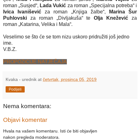
roman „Susjed“,
Lada Vukić
za roman „Specijalna potreba“ i
Ivica Ivanišević
za roman „Knjiga žalbe“,
Marina Šur
Puhlovski
za roman „Divljakuša“ te
Olja Knežević
za
roman „Katarina, Velika i Mala“.
Veselimo se što će se tom nizu uskoro pridružiti još jedno
ime.
V.B.Z.
PROPOZICIJE NATJEČAJA
Kvaka - urednik
at
četvrtak, prosinca 05, 2019
Podijeli
Nema komentara:
Objavi komentar
Hvala na vašem komentaru. Isti će biti objavljen
nakon pregleda moderatora.