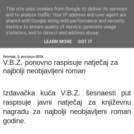
This site uses cookies from Google to deliver its services
"Kvaka"
and to analyze traffic. Your IP address and user-agent are
shared with Google along with performance and security
metrics to ensure quality of service, generate usage
Časopis za književnost ISSN 2459-5632
statistics, and to detect and address abuse.
LEARN MORE
GOT IT
▼
četvrtak, 5. prosinca 2019.
V.B.Z. ponovno raspisuje natječaj za
najbolji neobjavljeni roman
Izdavačka kuća V.B.Z. šesnaesti put
raspisuje javni natječaj za književnu
nagradu za najbolji neobjavljeni roman
godine.