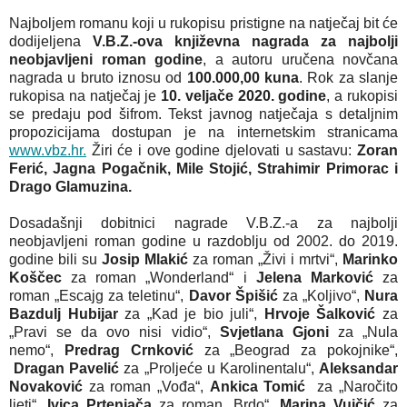
Najboljem romanu koji u rukopisu pristigne na natječaj bit će
dodijeljena
V.B.Z.-ova književna nagrada za najbolji
neobjavljeni roman godine
, a autoru uručena novčana
nagrada u bruto iznosu od
100.000,00 kuna
. Rok za slanje
rukopisa na natječaj je
10. veljače 2020. godine
, a rukopisi
se predaju pod šifrom. Tekst javnog natječaja s detaljnim
propozicijama dostupan je na internetskim stranicama
www.vbz.hr.
Žiri će i ove godine djelovati u sastavu:
Zoran
Ferić, Jagna Pogačnik, Mile Stojić, Strahimir Primorac i
Drago Glamuzina.
Dosadašnji dobitnici nagrade V.B.Z.-a za najbolji
neobjavljeni roman godine u razdoblju od 2002. do 2019.
godine bili su
Josip Mlakić
za roman „Živi i mrtvi“,
Marinko
Koščec
za roman „Wonderland“ i
Jelena Marković
za
roman „Escajg za teletinu“,
Davor Špišić
za „Koljivo“,
Nura
Bazdulj Hubijar
za „Kad je bio juli“,
Hrvoje Šalković
za
„Pravi se da ovo nisi vidio“,
Svjetlana Gjoni
za „Nula
nemo“,
Predrag Crnković
za „Beograd za pokojnike“,
Dragan Pavelić
za „Proljeće u Karolinentalu“,
Aleksandar
Novaković
za roman „Vođa“,
Ankica Tomić
za „Naročito
ljeti“,
Ivica Prtenjača
za roman „Brdo“,
Marina Vujčić
za