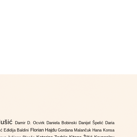
lušić
Damir D. Ocvirk
Daniela Bobinski
Danijel Špelić
Daria
Florian Hajdu
jić
Eđidija Baldini
Gordana Malančuk
Hana Konsa