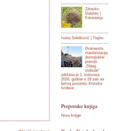
Zdravko
Dolenec |
Fotosenrju
Ivana Seletković | Trajno
Dvanaesta
manifestacija
domoljubne
poezije
„Stijeg
slobode”
održana je 1. kolovoza
2026. godine u 19 sati na
ljetnoj pozornici Kninske
tvrđave
Preporuke knjiga
Nove knjige