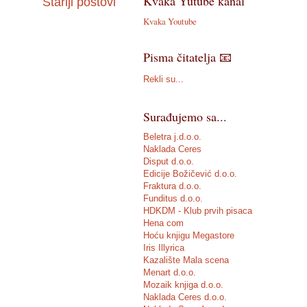
Kvaka Yutube kanal
Stariji postovi
Kvaka Youtube
Pisma čitatelja 📧
Rekli su...
Surađujemo sa...
Beletra j.d.o.o.
Naklada Ceres
Disput d.o.o.
Edicije Božičević d.o.o.
Fraktura d.o.o.
Funditus d.o.o.
HDKDM - Klub prvih pisaca
Hena com
Hoću knjigu Megastore
Iris Illyrica
Kazalište Mala scena
Menart d.o.o.
Mozaik knjiga d.o.o.
Naklada Ceres d.o.o.