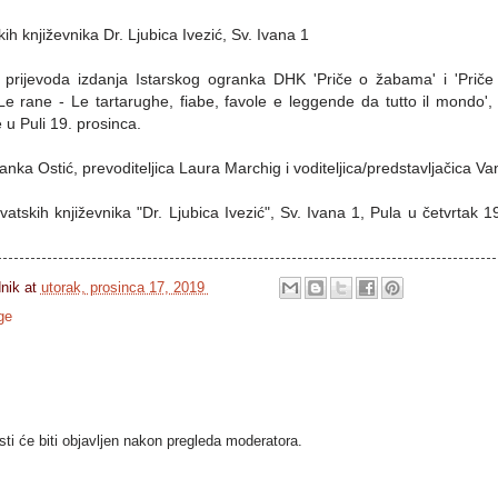
ih književnika Dr. Ljubica Ivezić, Sv. Ivana 1
ga prijevoda izdanja Istarskog ogranka DHK 'Priče o žabama' i 'Prič
Le rane - Le tartarughe, fiabe, favole e leggende da tutto il mondo', 
u Puli 19. prosinca.
ranka Ostić, prevoditeljica Laura Marchig i voditeljica/predstavljačica V
atskih književnika "Dr. Ljubica Ivezić", Sv. Ivana 1, Pula u četvrtak 
dnik
at
utorak, prosinca 17, 2019
ge
i će biti objavljen nakon pregleda moderatora.