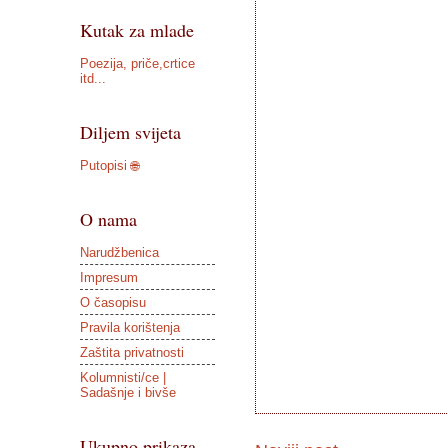
Kutak za mlade
Poezija, priče,crtice
itd...
Diljem svijeta
Putopisi 🌐
O nama
Narudžbenica
Impresum
O časopisu
Pravila korištenja
Zaštita privatnosti
Kolumnisti/ce |
Sadašnje i bivše
Ukupno prikaza