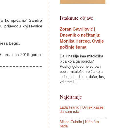
Istaknute objave
e o kornjačama' Sandre
u prijevodu književnice
Zoran Gavrilović |
Dnevnik o nečitanju:
Monika Herceg, Ovdje
anesa Begić.
počinje šuma
19. prosinca 2019.god. s
Da li nasilje ima mitološka
bića koja ga pojedu?
Postoji gotovo neiscrpan
popis mitoloških bića koja
jedu ljude, djecu, duše, krv,
vrijeme i...
Najčitanije
Lada Franić | Uvijek kažeš
da sam ista
Milica Cubrilo | Kiša što
pada