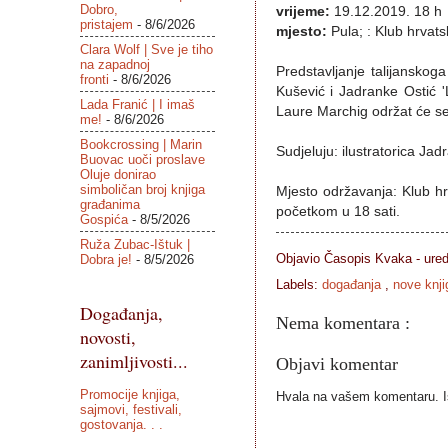
Dobro,
vrijeme:
19.12.2019. 18 h
pristajem
- 8/6/2026
mjesto:
Pula; : Klub hrvatsk
Clara Wolf | Sve je tiho
na zapadnoj
Predstavljanje talijansko
fronti
- 8/6/2026
Kušević i Jadranke Ostić '
Lada Franić | I imaš
Laure Marchig održat će se 
me!
- 8/6/2026
Bookcrossing | Marin
Sudjeluju: ilustratorica Jad
Buovac uoči proslave
Oluje donirao
simboličan broj knjiga
Mjesto održavanja: Klub hrv
građanima
početkom u 18 sati.
Gospića
- 8/5/2026
Ruža Zubac-Ištuk |
Objavio Časopis
Kvaka - ure
Dobra je!
- 8/5/2026
Labels:
događanja
,
nove knji
Događanja,
Nema komentara :
novosti,
zanimljivosti...
Objavi komentar
Promocije knjiga,
Hvala na vašem komentaru. Ist
sajmovi, festivali,
gostovanja. . .