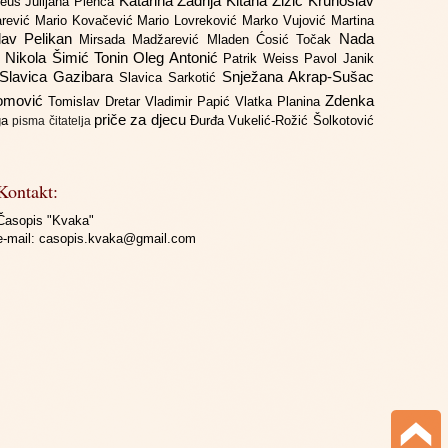
Katarina Zadrija
Kitana Žižić
Krunoslav
deus
Julijana Plenča
arević
Mario Kovačević
Mario Lovreković
Marko Vujović
Martina
lav Pelikan
Nada
Mirsada Madžarević
Mladen Ćosić Točak
ć
Nikola Šimić Tonin
Oleg Antonić
Patrik Weiss
Pavol Janik
Slavica Gazibara
Snježana Akrap-Sušac
Slavica Sarkotić
Domović
Zdenka
Tomislav Dretar
Vladimir Papić
Vlatka Planina
priče za djecu
iga
Đurđa Vukelić-Rožić
Šolkotović
pisma čitatelja
Kontakt:
Časopis "Kvaka"
e-mail:
casopis.kvaka@gmail.com