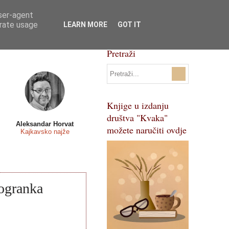
user-agent
Svi natječaji
Pojmovnik
erate usage
LEARN MORE
GOT IT
Pretraži
Knjige u izdanju
društva "Kvaka"
Aleksandar Horvat
možete naručiti ovdje
Kajkavsko najže
 ogranka