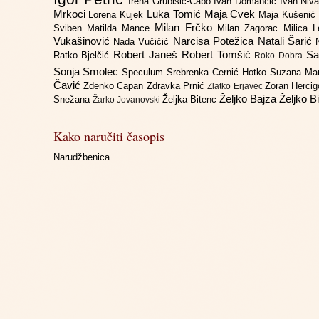
Irena Grubišić-Čabo
Ivan Domančić
Ivan Niv
Mrkoci
Luka Tomić
Maja Cvek
Lorena Kujek
Maja Kušenić
Milan Frčko
Sviben
Matilda Mance
Milan Zagorac
Milica 
Vukašinović
Narcisa Potežica
Natali Šarić
Nada Vučičić
Robert Janeš
Robert Tomšić
Sa
Ratko Bjelčić
Roko Dobra
Sonja Smolec
Speculum
Srebrenka Cernić Hotko
Suzana Ma
Čavić
Zdenko Capan
Zdravka Prnić
Zoran Herci
Zlatko Erjavec
Željko Bajza
Željko B
Snežana
Željka Bitenc
Žarko Jovanovski
Kako naručiti časopis
Narudžbenica