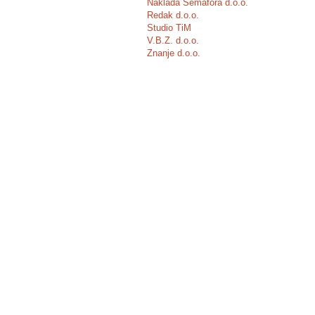
Naklada Semafora d.o.o.
Redak d.o.o.
Studio TiM
V.B.Z. d.o.o.
Znanje d.o.o.