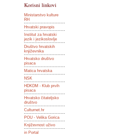
Korisni linkovi
Ministarstvo kulture
RH
Hrvatski pravopis
Institut za hrvatski
jezik i jezikoslovlje
Društvo hrvatskih
književnika
Hrvatsko društvo
pisaca
Matica hrvatska
NSK
HDKDM - Klub prvih
pisaca
Hrvatsko čitateljsko
društvo
Culturnet.hr
POU - Velika Gorica
Književnost uživo
in Portal