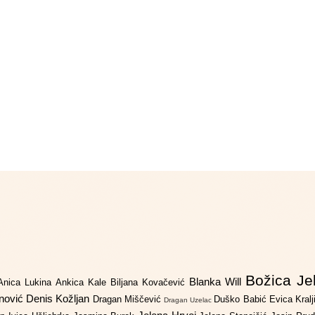
Božica Je
Blanka Will
Anica Lukina
Ankica Kale
Biljana Kovačević
anović
Denis Kožljan
Dragan Miščević
Duško Babić
Evica Kral
Dragan Uzelac