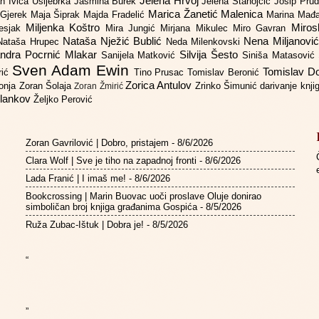
Jelena Hrvoj
an
Ivica Ušljebrka
Jasmina Burek
Jelena Stanojčić
Josip Pru
Marica Žanetić Malenica
 Gjerek
Maja Šiprak
Majda Fradelić
Marina Mađ
Miljenka Koštro
Miros
Lesjak
Mira Jungić
Mirjana Mikulec
Miro Gavran
Nataša Nježić Bublić
Nena Miljanovi
Nataša Hrupec
Neda Milenkovski
ndra Pocrnić Mlakar
Silvija Šesto
Sanijela Matković
Siniša Matasović
Sven Adam Ewin
Tomislav 
rić
Tino Prusac
Tomislav Beronić
Zorica Antulov
gonja
Zoran Šolaja
Zrinko Šimunić
darivanje knj
Zoran Žmirić
ilankov
Željko Perović
Zoran Gavrilović | Dobro, pristajem
- 8/6/2026
Clara Wolf | Sve je tiho na zapadnoj fronti
- 8/6/2026
Lada Franić | I imaš me!
- 8/6/2026
Bookcrossing | Marin Buovac uoči proslave Oluje donirao
simboličan broj knjiga građanima Gospića
- 8/5/2026
Ruža Zubac-Ištuk | Dobra je!
- 8/5/2026
“
”