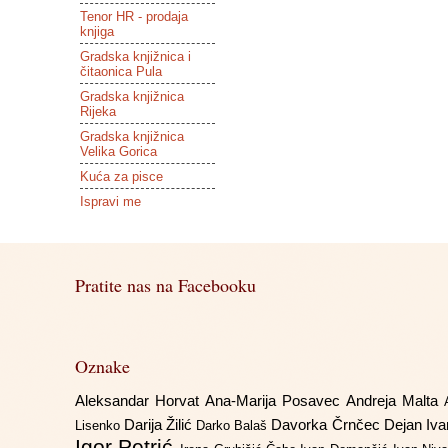
Tenor HR - prodaja
knjiga
Gradska knjižnica i
čitaonica Pula
Gradska knjižnica
Rijeka
Gradska knjižnica
Velika Gorica
Kuća za pisce
Ispravi me
Pratite nas na Facebooku
Oznake
Aleksandar Horvat
Ana-Marija Posavec
Andreja Malta
Darija Žilić
Davorka Črnčec
Dejan Iv
Lisenko
Darko Balaš
Igor Petrić