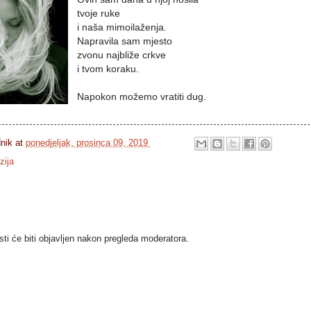
tvoje ruke
i naša mimoilaženja.
Napravila sam mjesto
zvonu najbliže crkve
i tvom koraku.
Napokon možemo vratiti dug.
dnik
at
ponedjeljak, prosinca 09, 2019
zija
i će biti objavljen nakon pregleda moderatora.