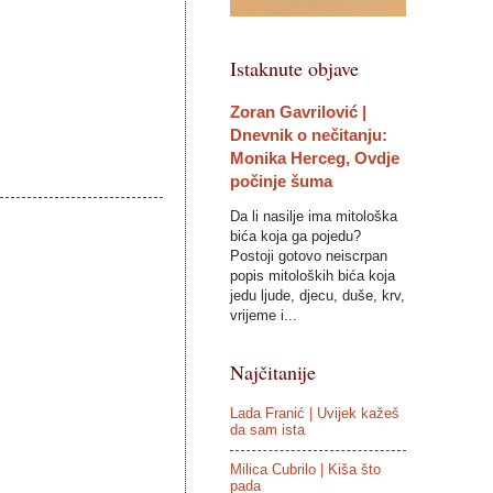
Istaknute objave
Zoran Gavrilović |
Dnevnik o nečitanju:
Monika Herceg, Ovdje
počinje šuma
Da li nasilje ima mitološka
bića koja ga pojedu?
Postoji gotovo neiscrpan
popis mitoloških bića koja
jedu ljude, djecu, duše, krv,
vrijeme i...
Najčitanije
Lada Franić | Uvijek kažeš
da sam ista
Milica Cubrilo | Kiša što
pada