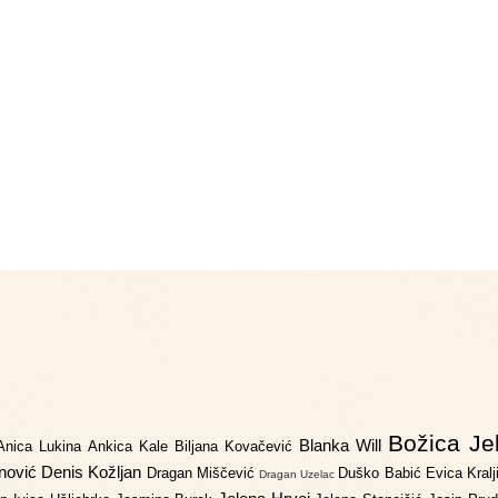
Božica Je
Blanka Will
Anica Lukina
Ankica Kale
Biljana Kovačević
anović
Denis Kožljan
Dragan Miščević
Duško Babić
Evica Kral
Dragan Uzelac