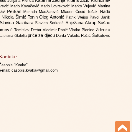
Katarina Zadrija
Kitana Žižić
Krunoslav
deus
Julijana Plenča
arević
Mario Kovačević
Mario Lovreković
Marko Vujović
Martina
lav Pelikan
Nada
Mirsada Madžarević
Mladen Ćosić Točak
ć
Nikola Šimić Tonin
Oleg Antonić
Patrik Weiss
Pavol Janik
Slavica Gazibara
Snježana Akrap-Sušac
Slavica Sarkotić
Domović
Zdenka
Tomislav Dretar
Vladimir Papić
Vlatka Planina
priče za djecu
iga
Đurđa Vukelić-Rožić
Šolkotović
pisma čitatelja
Kontakt:
Časopis "Kvaka"
e-mail:
casopis.kvaka@gmail.com