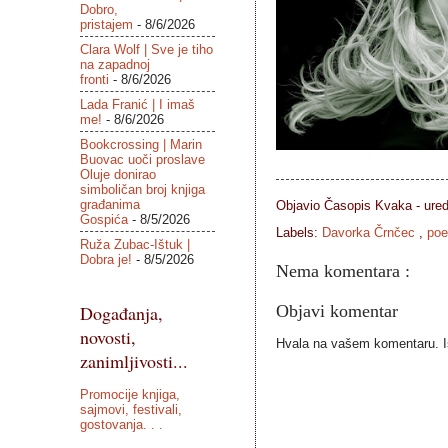
Dobro,
pristajem
- 8/6/2026
Clara Wolf | Sve je tiho
na zapadnoj
fronti
- 8/6/2026
Lada Franić | I imaš
me!
- 8/6/2026
Bookcrossing | Marin
Buovac uoči proslave
Oluje donirao
simboličan broj knjiga
građanima
Objavio Časopis
Kvaka - ure
Gospića
- 8/5/2026
Labels:
Davorka Črnčec
,
poe
Ruža Zubac-Ištuk |
Dobra je!
- 8/5/2026
Nema komentara :
Događanja,
Objavi komentar
novosti,
Hvala na vašem komentaru. Ist
zanimljivosti...
Promocije knjiga,
sajmovi, festivali,
gostovanja. . .