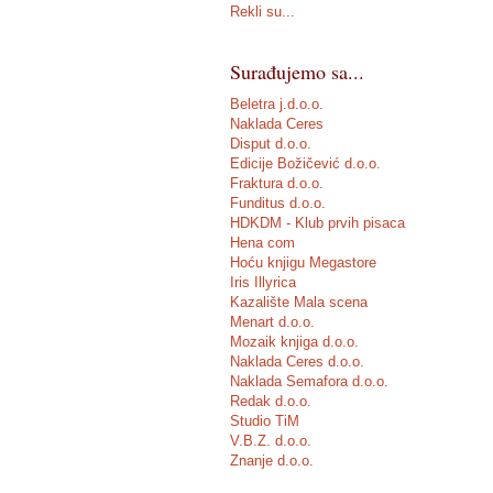
Rekli su...
Surađujemo sa...
Beletra j.d.o.o.
Naklada Ceres
Disput d.o.o.
Edicije Božičević d.o.o.
Fraktura d.o.o.
Funditus d.o.o.
HDKDM - Klub prvih pisaca
Hena com
Hoću knjigu Megastore
Iris Illyrica
Kazalište Mala scena
Menart d.o.o.
Mozaik knjiga d.o.o.
Naklada Ceres d.o.o.
Naklada Semafora d.o.o.
Redak d.o.o.
Studio TiM
V.B.Z. d.o.o.
Znanje d.o.o.