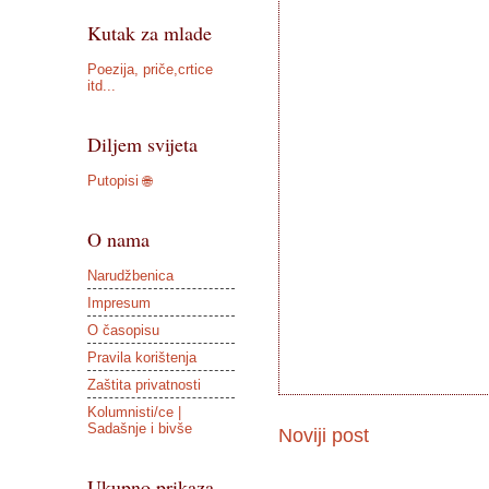
Kutak za mlade
Poezija, priče,crtice
itd...
Diljem svijeta
Putopisi 🌐
O nama
Narudžbenica
Impresum
O časopisu
Pravila korištenja
Zaštita privatnosti
Kolumnisti/ce |
Sadašnje i bivše
Noviji post
Ukupno prikaza