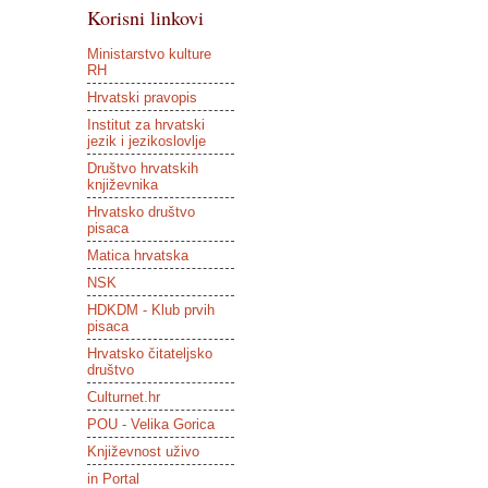
Korisni linkovi
Ministarstvo kulture
RH
Hrvatski pravopis
Institut za hrvatski
jezik i jezikoslovlje
Društvo hrvatskih
književnika
Hrvatsko društvo
pisaca
Matica hrvatska
NSK
HDKDM - Klub prvih
pisaca
Hrvatsko čitateljsko
društvo
Culturnet.hr
POU - Velika Gorica
Književnost uživo
in Portal