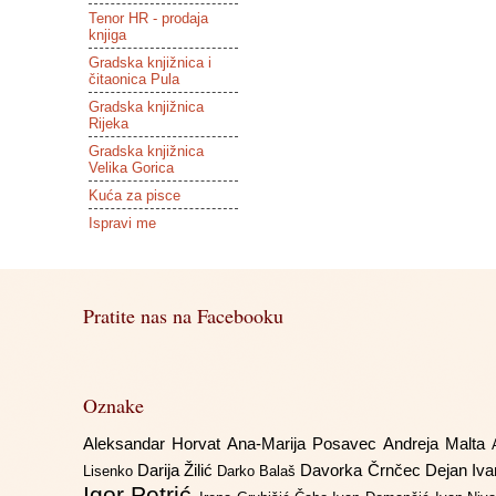
Tenor HR - prodaja
knjiga
Gradska knjižnica i
čitaonica Pula
Gradska knjižnica
Rijeka
Gradska knjižnica
Velika Gorica
Kuća za pisce
Ispravi me
Pratite nas na Facebooku
Oznake
Aleksandar Horvat
Ana-Marija Posavec
Andreja Malta
Darija Žilić
Davorka Črnčec
Dejan Iv
Lisenko
Darko Balaš
Igor Petrić