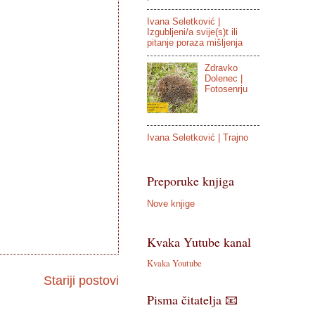
Ivana Seletković |
Izgubljeni/a svije(s)t ili
pitanje poraza mišljenja
Zdravko
Dolenec |
Fotosenrju
Ivana Seletković | Trajno
Preporuke knjiga
Nove knjige
Kvaka Yutube kanal
Kvaka Youtube
Stariji postovi
Pisma čitatelja 📧