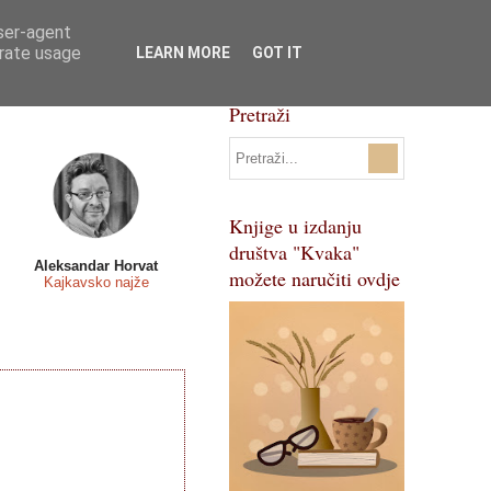
user-agent
Svi natječaji
Pojmovnik
erate usage
LEARN MORE
GOT IT
Pretraži
Knjige u izdanju
društva "Kvaka"
Aleksandar Horvat
možete naručiti ovdje
Kajkavsko najže