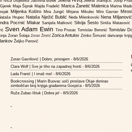
Jelena Hrvoj
an
Ivica Ušljebrka
Jasmina Burek
Jelena Stanojčić
Josip Pru
Marica Žanetić Malenica
 Gjerek
Maja Šiprak
Majda Fradelić
Marina Mađ
Miljenka Koštro
Miros
Lesjak
Mira Jungić
Mirjana Mikulec
Miro Gavran
Nataša Nježić Bublić
Nena Miljanovi
Nataša Hrupec
Neda Milenkovski
ndra Pocrnić Mlakar
Silvija Šesto
Sanijela Matković
Siniša Matasović
Sven Adam Ewin
Tomislav 
rić
Tino Prusac
Tomislav Beronić
Zorica Antulov
gonja
Zoran Šolaja
Zrinko Šimunić
darivanje knj
Zoran Žmirić
ilankov
Željko Perović
Zoran Gavrilović | Dobro, pristajem
- 8/6/2026
Clara Wolf | Sve je tiho na zapadnoj fronti
- 8/6/2026
Lada Franić | I imaš me!
- 8/6/2026
Bookcrossing | Marin Buovac uoči proslave Oluje donirao
simboličan broj knjiga građanima Gospića
- 8/5/2026
Ruža Zubac-Ištuk | Dobra je!
- 8/5/2026
“
”