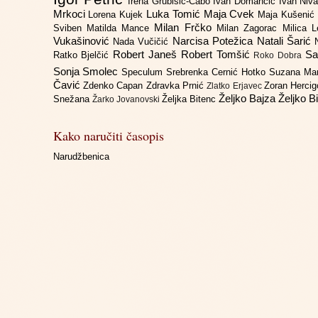
Irena Grubišić-Čabo
Ivan Domančić
Ivan Niv
Mrkoci
Luka Tomić
Maja Cvek
Lorena Kujek
Maja Kušenić
Milan Frčko
Sviben
Matilda Mance
Milan Zagorac
Milica 
Vukašinović
Narcisa Potežica
Natali Šarić
Nada Vučičić
Robert Janeš
Robert Tomšić
Sa
Ratko Bjelčić
Roko Dobra
Sonja Smolec
Speculum
Srebrenka Cernić Hotko
Suzana Ma
Čavić
Zdenko Capan
Zdravka Prnić
Zoran Herci
Zlatko Erjavec
Željko Bajza
Željko B
Snežana
Željka Bitenc
Žarko Jovanovski
Kako naručiti časopis
Narudžbenica