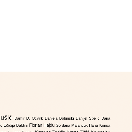
lušić
Damir D. Ocvirk
Daniela Bobinski
Danijel Špelić
Daria
Florian Hajdu
jić
Eđidija Baldini
Gordana Malančuk
Hana Konsa