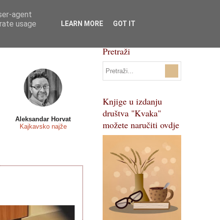
user-agent
Svi natječaji
Pojmovnik
erate usage
LEARN MORE
GOT IT
Pretraži
Knjige u izdanju
društva "Kvaka"
Aleksandar Horvat
možete naručiti ovdje
Kajkavsko najže