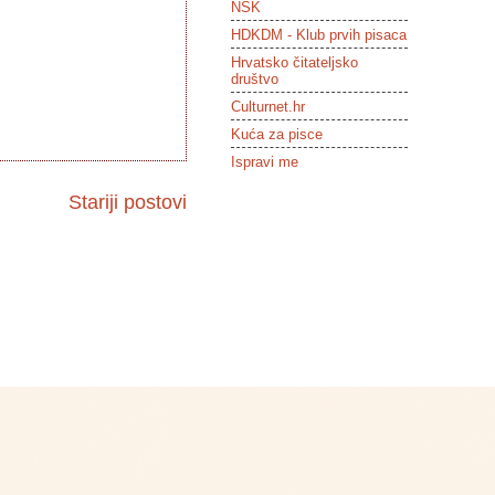
NSK
HDKDM - Klub prvih pisaca
Hrvatsko čitateljsko
društvo
Culturnet.hr
Kuća za pisce
Ispravi me
Stariji postovi