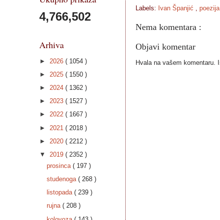
Labels:
Ivan Španjić
,
poezija
4,766,502
Nema komentara :
Arhiva
Objavi komentar
►
2026
( 1054 )
Hvala na vašem komentaru. Ist
►
2025
( 1550 )
►
2024
( 1362 )
►
2023
( 1527 )
►
2022
( 1667 )
►
2021
( 2018 )
►
2020
( 2212 )
▼
2019
( 2352 )
prosinca
( 197 )
studenoga
( 268 )
listopada
( 239 )
rujna
( 208 )
kolovoza
( 143 )