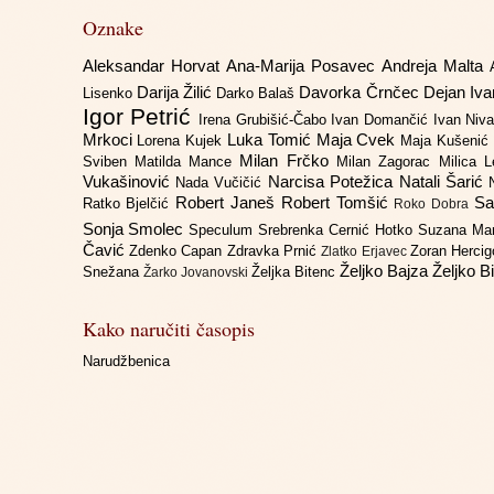
Oznake
Aleksandar Horvat
Ana-Marija Posavec
Andreja Malta
Darija Žilić
Davorka Črnčec
Dejan Iv
Lisenko
Darko Balaš
Igor Petrić
Irena Grubišić-Čabo
Ivan Domančić
Ivan Niv
Mrkoci
Luka Tomić
Maja Cvek
Lorena Kujek
Maja Kušenić
Milan Frčko
Sviben
Matilda Mance
Milan Zagorac
Milica 
Vukašinović
Narcisa Potežica
Natali Šarić
Nada Vučičić
Robert Janeš
Robert Tomšić
Sa
Ratko Bjelčić
Roko Dobra
Sonja Smolec
Speculum
Srebrenka Cernić Hotko
Suzana Ma
Čavić
Zdenko Capan
Zdravka Prnić
Zoran Herci
Zlatko Erjavec
Željko Bajza
Željko B
Snežana
Željka Bitenc
Žarko Jovanovski
Kako naručiti časopis
Narudžbenica