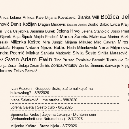
Božica Je
Blanka Will
Anica Lukina
Ankica Kale
Biljana Kovačević
anović
Denis Kožljan
Dragan Miščević
Duško Babić
Evica Kral
Dragan Uzelac
Jelena Hrvoj
an
Ivica Ušljebrka
Jasmina Burek
Jelena Stanojčić
Josip Pru
Marica Žanetić Malenica
 Gjerek
Maja Šiprak
Majda Fradelić
Marina Mađ
Miljenka Koštro
Miros
Lesjak
Mira Jungić
Mirjana Mikulec
Miro Gavran
Nataša Nježić Bublić
Nena Miljanovi
Nataša Hrupec
Neda Milenkovski
ndra Pocrnić Mlakar
Silvija Šesto
Sanijela Matković
Siniša Matasović
Sven Adam Ewin
Tomislav 
rić
Tino Prusac
Tomislav Beronić
Zorica Antulov
gonja
Zoran Šolaja
Zrinko Šimunić
darivanje knj
Zoran Žmirić
ilankov
Željko Perović
Ivan Pozzoni | Gospode Bože, zašto nalikuješ na
bukowskog?
- 8/8/2026
Ivana Seletković | Ime straha
- 8/8/2026
Lorena Galeta | Šesto čulo
- 8/8/2026
Spomenka Krebs | Želje na čekanju - Dichterin sein
(Verbundenheit und Naturschutz)
- 8/7/2026
Miljenka Koštro | Breza bijela
- 8/7/2026