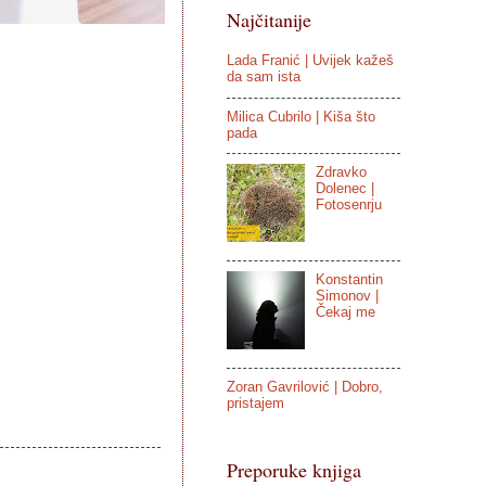
Najčitanije
Lada Franić | Uvijek kažeš
da sam ista
Milica Cubrilo | Kiša što
pada
Zdravko
Dolenec |
Fotosenrju
Konstantin
Simonov |
Čekaj me
Zoran Gavrilović | Dobro,
pristajem
Preporuke knjiga