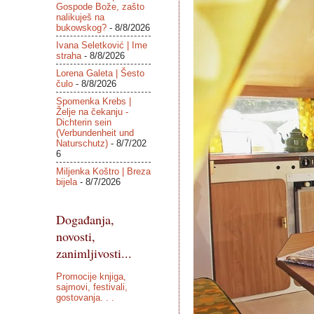
Gospode Bože, zašto
nalikuješ na
bukowskog?
- 8/8/2026
Ivana Seletković | Ime
straha
- 8/8/2026
Lorena Galeta | Šesto
čulo
- 8/8/2026
Spomenka Krebs |
Želje na čekanju -
Dichterin sein
(Verbundenheit und
Naturschutz)
- 8/7/202
6
Miljenka Koštro | Breza
bijela
- 8/7/2026
Događanja,
novosti,
zanimljivosti...
Promocije knjiga,
sajmovi, festivali,
gostovanja. . .