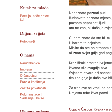
Kutak za mlade
Nepoznato poznati puti,
Poezija, priče,crtice
čudnovato poznata mjesta,
itd...
poznato nepoznati ljudi –
um ne zna, al’ duša je svje
Diljem svijeta
Čudom znate da ste bili tu
Putopisi 🌐
ili barem to osjećate.
Mislite da ste na stranom tl
al’ znan svijet gdje god pog
O nama
Kroz široki prostor i vrijeme
Narudžbenica
životna sila svugdje biva.
Impresum
Svjetlom otvara oči snene:
O časopisu
tko zna gdje je duša sve bi
Pravila korištenja
Za tren sve se vrati, pa part
Zaštita privatnosti
Umjesto tebe život pamti.
Kolumnisti/ce |
Sadašnje i bivše
Objavio Časopis
Kvaka - ure
Ukupno prikaza