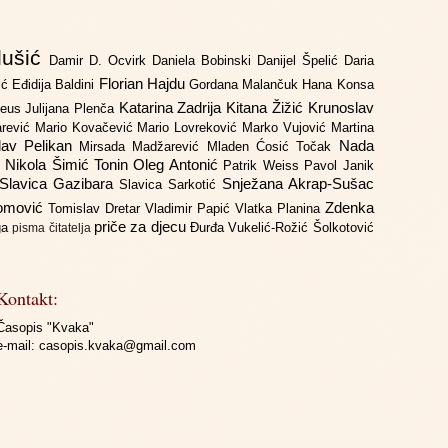
lušić
Damir D. Ocvirk
Daniela Bobinski
Danijel Špelić
Daria
Florian Hajdu
jić
Eđidija Baldini
Gordana Malančuk
Hana Konsa
Katarina Zadrija
Kitana Žižić
Krunoslav
deus
Julijana Plenča
arević
Mario Kovačević
Mario Lovreković
Marko Vujović
Martina
lav Pelikan
Nada
Mirsada Madžarević
Mladen Ćosić Točak
ć
Nikola Šimić Tonin
Oleg Antonić
Patrik Weiss
Pavol Janik
Slavica Gazibara
Snježana Akrap-Sušac
Slavica Sarkotić
Domović
Zdenka
Tomislav Dretar
Vladimir Papić
Vlatka Planina
priče za djecu
iga
Đurđa Vukelić-Rožić
Šolkotović
pisma čitatelja
Kontakt:
Časopis "Kvaka"
e-mail:
casopis.kvaka@gmail.com