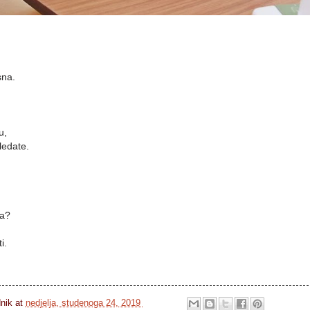
sna.
u,
ledate.
la?
i.
dnik
at
nedjelja, studenoga 24, 2019