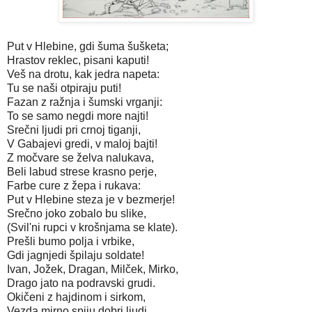
Put v Hlebine, gdi šuma šušketa;
Hrastov reklec, pisani kaputi!
Veš na drotu, kak jedra napeta:
Tu se naši otpiraju puti!
Fazan z ražnja i šumski vrganji:
To se samo negdi more najti!
Srečni ljudi pri crnoj tiganji,
V Gabajevi gredi, v maloj bajti!
Z močvare se želva nalukava,
Beli labud strese krasno perje,
Farbe cure z žepa i rukava:
Put v Hlebine steza je v bezmerje!
Srečno joko zobalo bu slike,
(Svil'ni rupci v krošnjama se klate).
Prešli bumo polja i vrbike,
Gdi jagnjedi špilaju soldate!
Ivan, Jožek, Dragan, Milček, Mirko,
Drago jato na podravski grudi.
Okičeni z hajdinom i sirkom,
Vezda mirno spiju dobri ljudi.