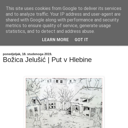
This site uses cookies from Google to deliver its services
"Kvaka"
and to analyze traffic. Your IP address and user-agent are
shared with Google along with performance and security
metrics to ensure quality of service, generate usage
Časopis za književnost ISSN 2459-5632
statistics, and to detect and address abuse.
LEARN MORE
GOT IT
▼
ponedjeljak, 18. studenoga 2019.
Božica Jelušić | Put v Hlebine