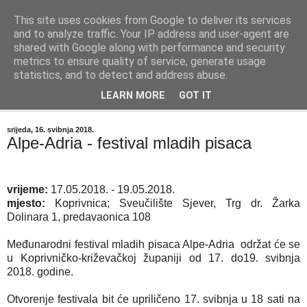
This site uses cookies from Google to deliver its services
"Kvaka"
and to analyze traffic. Your IP address and user-agent are
shared with Google along with performance and security
metrics to ensure quality of service, generate usage
Časopis za književnost ISSN 2459-5632
statistics, and to detect and address abuse.
LEARN MORE
GOT IT
▼
srijeda, 16. svibnja 2018.
Alpe-Adria - festival mladih pisaca
vrijeme:
17.05.2018. - 19.05.2018.
mjesto:
Koprivnica; Sveučilište Sjever, Trg dr. Žarka
Dolinara 1, predavaonica 108
Međunarodni festival mladih pisaca Alpe-Adria
održat će se
u Koprivničko-križevačkoj županiji od 17. do19. svibnja
2018. godine.
Otvorenje festivala bit će upriličeno 17. svibnja u 18 sati na