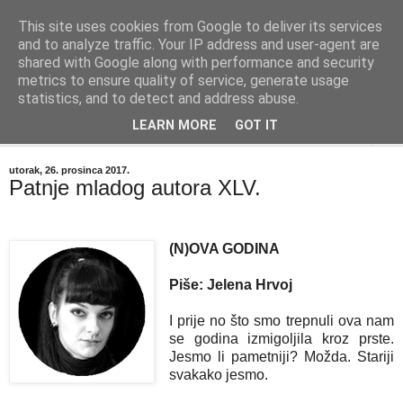
This site uses cookies from Google to deliver its services
"Kvaka"
and to analyze traffic. Your IP address and user-agent are
shared with Google along with performance and security
metrics to ensure quality of service, generate usage
Časopis za književnost ISSN 2459-5632
statistics, and to detect and address abuse.
LEARN MORE
GOT IT
▼
utorak, 26. prosinca 2017.
Patnje mladog autora XLV.
(N)OVA GODINA
Piše: Jelena Hrvoj
I prije no što smo trepnuli ova nam
se godina izmigoljila kroz prste.
Jesmo li pametniji? Možda. Stariji
svakako jesmo.