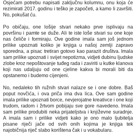
Osjećam potrebu napisati zaključnu kolumnu, onu koja će
rezimirati 2017. godinu i teško je započeti, a kamo li završiti.
No, pokušat ću.
Po običaju, one lošije stvari nekako prve isplivaju na
površinu i pamte se duže. Ali te iste loše stvari su one koje
nas čeliče i formiraju. Ove godine imala sam još jednom
prilike upoznati koliko je knjiga u našoj zemlji zapravo
sporedna, a pisac tretiran gotovo kao parazit društva. Imala
sam prilike upoznati i svijet nepotizma, vidjeti dubinu ljudske
zlobe kroz nepoštovanje tuđeg rada i zaviriti u kutke klanova
koji nas udaljuju od one cjeline kakva bi morali biti da
opstanemo i budemo cijenjeni.
No, nedaleko tih ružnih stvari nalaze se i one dobre. Baš
poput novčića, i ova priča ima dva lica. Ove sam godine
imala prilike upoznati borce, nevjerojatne kreativce i one koji
trudom, radom i žrtvom pobijaju sve gore navedeno. Imala
sam prilike produbiti neka prijateljstva i književne suradnje.
A imala sam i prilike vidjeti kako je ono malo ljubitelja
pisane riječi jače od svih onih kojima je knjiga tek
najobičnija riječ slabo korištena čak i u vokabularu.