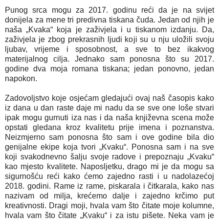
Punog srca mogu za 2017. godinu reći da je na svijet
donijela za mene tri predivna tiskana čuda. Jedan od njih je
naša „Kvaka“ koja je zaživjela i u tiskanom izdanju. Da,
zaživjela je zbog prekrasnih ljudi koji su u nju uložili svoju
ljubav, vrijeme i sposobnost, a sve to bez ikakvog
materijalnog cilja. Jednako sam ponosna što su 2017.
godine dva moja romana tiskana; jedan ponovno, jedan
napokon.
Zadovoljstvo koje osjećam gledajući ovaj naš časopis kako
iz dana u dan raste daje mi nadu da se sve one loše stvari
ipak mogu gurnuti iza nas i da naša književna scena može
opstati gledana kroz kvalitetu prije imena i poznanstva.
Neizmjerno sam ponosna što sam i ove godine bila dio
genijalne ekipe koja tvori „Kvaku“. Ponosna sam i na sve
koji svakodnevno šalju svoje radove i prepoznaju „Kvaku“
kao mjesto kvalitete. Naposljetku, drago mi je da mogu sa
sigurnošću reći kako ćemo zajedno rasti i u nadolazećoj
2018. godini. Rame iz rame, piskarala i čitkarala, kako nas
nazivam od milja, krećemo dalje i zajedno krčimo put
kreativnosti. Dragi moji, hvala vam što čitate moje kolumne,
hvala vam što čitate „Kvaku“ i za istu pišete. Neka vam je