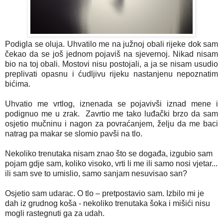
Podigla se oluja. Uhvatilo me na južnoj obali rijeke dok sam
čekao da se još jednom pojaviš na sjevernoj. Nikad nisam
bio na toj obali. Mostovi nisu postojali, a ja se nisam usudio
preplivati opasnu i ćudljivu rijeku nastanjenu nepoznatim
bićima.
Uhvatio me vrtlog, iznenada se pojavivši iznad mene i
podignuo me u zrak. Zavrtio me tako luđački brzo da sam
osjetio mučninu i nagon za povraćanjem, želju da me baci
natrag pa makar se slomio pavši na tlo.
Nekoliko trenutaka nisam znao što se događa, izgubio sam
pojam gdje sam, koliko visoko, vrti li me ili samo nosi vjetar...
ili sam sve to umislio, samo sanjam nesuvisao san?
Osjetio sam udarac. O tlo – pretpostavio sam. Izbilo mi je
dah iz grudnog koša - nekoliko trenutaka šoka i mišići nisu
mogli rastegnuti ga za udah.