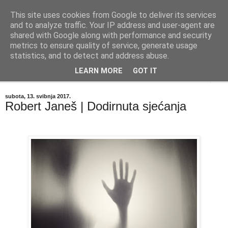
This site uses cookies from Google to deliver its services
"Kvaka"
and to analyze traffic. Your IP address and user-agent are
shared with Google along with performance and security
metrics to ensure quality of service, generate usage
Časopis za književnost ISSN 2459-5632
statistics, and to detect and address abuse.
LEARN MORE
GOT IT
▼
subota, 13. svibnja 2017.
Robert Janeš | Dodirnuta sjećanja