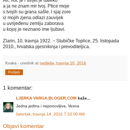
Ali, noć je i svijet je daleko
a ja ne znam mir tvoj. Ptice moje
s tvojih su grana sašle. I sjaj zore
iz mojih zjena odlazi zauvijek
u uvrijeđenu zemlju zaborava
u kojoj je neznano ime ljubavi.
Zlarin, 10. travnja 1922. − Stubičke Toplice, 25. listopada
2010., hrvatska pjesnikinja i prevoditeljica.
Kvaka - urednik
at
nedjelja, travnja 10, 2016
Podijeli
1 komentar:
LJERKA VARGA.BLOGER.COM
kaže...
Jedna jedina i neponovljiva, Vesna
četvrtak, travnja 14, 2016 7:33:00 AM
Objavi komentar