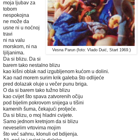
moja ljubav za
tobom
nespokojna
ne može da
usne ni u noćnoj
travi
ni na valu
morskom, ni na
Vesna Parun (foto: Vlado Duić, Start 1969.)
ljiljanima.
Da si blizu. Da si
barem tako nestalno blizu
kao kišni oblak nad izgubljenom kućom u dolini.
Kao nad morem surim krik galeba što odlijeće
pred dolazak oluje u večer punu briga.
O da si barem tako tužno blizu
kao cvijet što spava zatvorenih očiju
pod bijelim pokrovom snijega u tišini
kamenih šuma, čekajući proljeće.
Da si blizu, o moj hladni cvijete.
Samo jednom kretnjom da si blizu
neveselim vrtovima mojim
što već sahnu, klonuli od bdijenja.