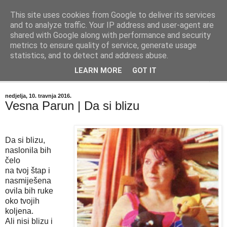
This site uses cookies from Google to deliver its services
"Kvaka"
and to analyze traffic. Your IP address and user-agent are
shared with Google along with performance and security
metrics to ensure quality of service, generate usage
Časopis za književnost ISSN 2459-5632
statistics, and to detect and address abuse.
LEARN MORE
GOT IT
▼
nedjelja, 10. travnja 2016.
Vesna Parun | Da si blizu
Da si blizu,
naslonila bih
čelo
na tvoj štap i
nasmiješena
ovila bih ruke
oko tvojih
koljena.
Ali nisi blizu i