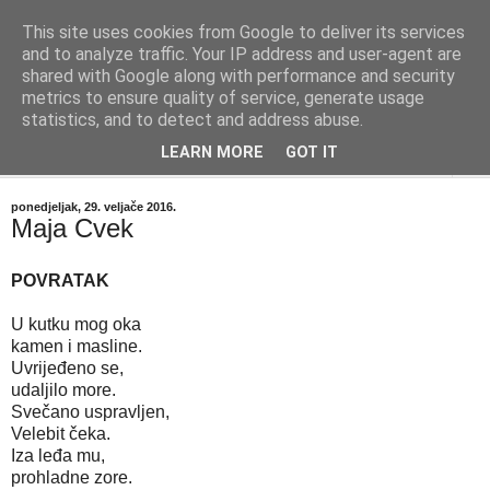
This site uses cookies from Google to deliver its services
"Kvaka"
and to analyze traffic. Your IP address and user-agent are
shared with Google along with performance and security
metrics to ensure quality of service, generate usage
Časopis za književnost ISSN 2459-5632
statistics, and to detect and address abuse.
LEARN MORE
GOT IT
▼
ponedjeljak, 29. veljače 2016.
Maja Cvek
POVRATAK
U kutku mog oka
kamen i masline.
Uvrijeđeno se,
udaljilo more.
Svečano uspravljen,
Velebit čeka.
Iza leđa mu,
prohladne zore.