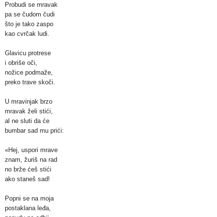
Probudi se mravak
pa se čudom čudi
što je tako zaspo
kao cvrčak ludi.
Glavicu protrese
i obriše oči,
nožice podmaže,
preko trave skoči.
U mravinjak brzo
mravak želi stići,
al ne sluti da će
bumbar sad mu prići:
«Hej, uspori mrave
znam, žuriš na rad
no brže ćeš stići
ako staneš sad!
Popni se na moja
postaklana leđa,