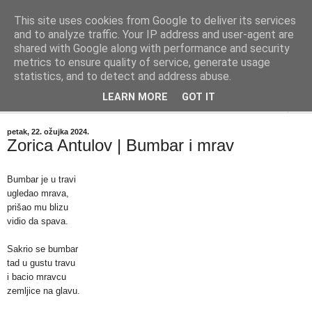
This site uses cookies from Google to deliver its services
"Kvaka"
and to analyze traffic. Your IP address and user-agent are
shared with Google along with performance and security
metrics to ensure quality of service, generate usage
Časopis za književnost ISSN 2459-5632
statistics, and to detect and address abuse.
LEARN MORE
GOT IT
▼
petak, 22. ožujka 2024.
Zorica Antulov | Bumbar i mrav
Bumbar je u travi
ugledao mrava,
prišao mu blizu
vidio da spava.
Sakrio se bumbar
tad u gustu travu
i bacio mravcu
zemljice na glavu.