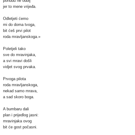
ponudu ne odbij
jer to mene vrijeđa.
Odletjeti ćemo
mi do doma tvoga,
bit ćeš prvi pilot
roda mravljanskoga.»
Poletjeli tako
sve do mravinjaka,
a svi mravi došli
vidjet svog prvaka.
Prvoga pilota
roda mravljanskoga,
nekad samo mrava,
a sad skoro boga.
A bumbaru dali
plan i prijedlog jasni:
mravinjaka ovog
bit će gost počasni.