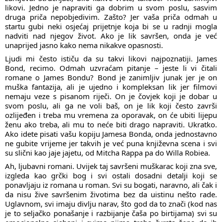
likovi. Jedno je napraviti ga dobrim u svom poslu, sasvim
druga priča nepobjedivim. Zašto? Jer vaša priča odmah u
startu gubi neki osjećaj prijetnje koja bi se u radnji mogla
nadviti nad njegov život. Ako je lik savršen, onda je već
unaprijed jasno kako nema nikakve opasnosti.
Ljudi mi često ističu da su takvi likovi najpoznatiji. James
Bond, recimo. Odmah uzvraćam pitanje – jeste li vi čitali
romane o James Bondu? Bond je zanimljiv junak jer je on
muška fantazija, ali je ujedno i kompleksan lik jer filmovi
nemaju veze s pisanom riječi. On je čovjek koji je dobar u
svom poslu, ali ga ne voli baš, on je lik koji često završi
ozlijeđen i treba mu vremena za oporavak, on će ubiti lijepu
ženu ako treba, ali mu to neće biti drago napraviti. Ukratko.
Ako idete pisati vašu kopiju Jamesa Bonda, onda jednostavno
ne gubite vrijeme jer takvih je već puna književna scena i svi
su slični kao jaje jajetu, od Mitcha Rappa pa do Willa Robiea.
Ah, ljubavni romani. Uvijek taj savršeni muškarac koji zna sve,
izgleda kao grčki bog i svi ostali dosadni detalji koji se
ponavljaju iz romana u roman. Svi su bogati, naravno, ali čak i
da nisu žive savršenim životima bez da uistinu nešto rade.
Uglavnom, svi imaju divlju narav, što god da to znači (kod nas
je to seljačko ponašanje i razbijanje čaša po birtijama) svi su