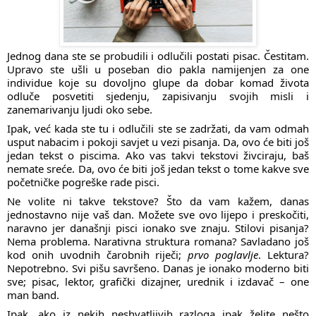
Jednog dana ste se probudili i odlučili postati pisac. Čestitam.
Upravo ste ušli u poseban dio pakla namijenjen za one
individue koje su dovoljno glupe da dobar komad života
odluče posvetiti sjedenju, zapisivanju svojih misli i
zanemarivanju ljudi oko sebe.
Ipak, već kada ste tu i odlučili ste se zadržati, da vam odmah
usput nabacim i pokoji savjet u vezi pisanja. Da, ovo će biti još
jedan tekst o piscima. Ako vas takvi tekstovi živciraju, baš
nemate sreće. Da, ovo će biti još jedan tekst o tome kakve sve
početničke pogreške rade pisci.
Ne volite ni takve tekstove? Što da vam kažem, danas
jednostavno nije vaš dan. Možete sve ovo lijepo i preskočiti,
naravno jer današnji pisci ionako sve znaju. Stilovi pisanja?
Nema problema. Narativna struktura romana? Savladano još
kod onih uvodnih čarobnih riječi;
prvo poglavlje
. Lektura?
Nepotrebno. Svi pišu savršeno. Danas je ionako moderno biti
sve; pisac, lektor, grafički dizajner, urednik i izdavač – one
man band.
Ipak, ako iz nekih neshvatljivih razloga ipak želite nešto