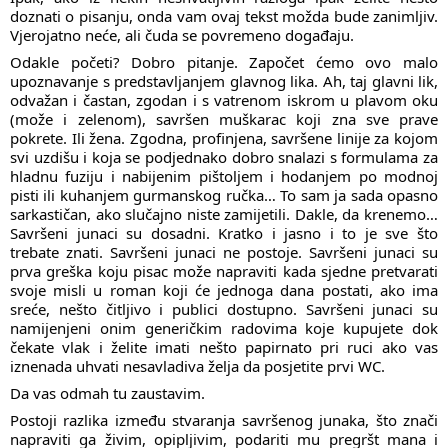
doznati o pisanju, onda vam ovaj tekst možda bude zanimljiv.
Vjerojatno neće, ali čuda se povremeno događaju.
Odakle početi? Dobro pitanje. Započet ćemo ovo malo
upoznavanje s predstavljanjem glavnog lika. Ah, taj glavni lik,
odvažan i častan, zgodan i s vatrenom iskrom u plavom oku
(može i zelenom), savršen muškarac koji zna sve prave
pokrete. Ili žena. Zgodna, profinjena, savršene linije za kojom
svi uzdišu i koja se podjednako dobro snalazi s formulama za
hladnu fuziju i nabijenim pištoljem i hodanjem po modnoj
pisti ili kuhanjem gurmanskog ručka… To sam ja sada opasno
sarkastičan, ako slučajno niste zamijetili. Dakle, da krenemo…
Savršeni junaci su dosadni. Kratko i jasno i to je sve što
trebate znati. Savršeni junaci ne postoje. Savršeni junaci su
prva greška koju pisac može napraviti kada sjedne pretvarati
svoje misli u roman koji će jednoga dana postati, ako ima
sreće, nešto čitljivo i publici dostupno. Savršeni junaci su
namijenjeni onim generičkim radovima koje kupujete dok
čekate vlak i želite imati nešto papirnato pri ruci ako vas
iznenada uhvati nesavladiva želja da posjetite prvi WC.
Da vas odmah tu zaustavim.
Postoji razlika između stvaranja savršenog junaka, što znači
napraviti ga živim, opipljivim, podariti mu pregršt mana i