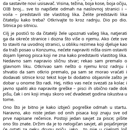
da sastavite novi usisavač. Visina, težina, boja kose, boja očiju,
OIB broj… sve to napišete odmah na naslovnoj stranici i –
voila – predstavili ste vlastitog lika. Želite predstaviti lika
čitatelju kako treba? Otkrivajte to kroz radnju. Dio po dio.
Sitnica po sitnicu.
Cilj je postići to da čitatelji žele upoznati vašeg lika, natjerati
ga da okreće stranice i dozna što više o njemu. Ako ćete sve
to staviti na uvodnoj stranici, u obliku rezimea koji djeluje kao
da traži posao u Konzumu, nećete napraviti ništa osim ostaviti
dojam lijenog pisca koji ne zna kako predstaviti vlastitog lika.
Nedavno sam napravio sličnu stvar; rekao sam premalo o
glavnom liku. Otkrivao sam nešto o njemu kroz radnju i
shvatio da sam otkrio premalo, pa sam se morao vraćati i
dodavati sitnice kroz tekst koje bi dodatno objasnile zašto je
dobar u onome što radi. Hej, nitko vas neće svezati za kolac i
javno spaliti ako napravite greške – pisci ih obično rade dok
pišu, čak i oni koji imaju skoro već dvadeset godina iskustva u
tome.
Ono što je bitno je kako izbjeći pogreške odmah u startu.
Naravno, ako niste jedan od onih pisaca koji znaju sve od
prve napisane rečenice. Postoji jedan savjet za pisce; pišite
ono što znate. Držim da je to nelogičan savjet, ali pojašnjenje
će ostati za neku drugu priču, iako… to nije u cijelosti loš