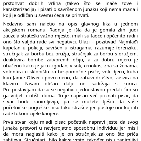
prstohvat dobrih vrlina (takvo što se inače zove i
karakterizacija) i pisati o savršenom junaku koji nema mana i
koji je odličan u svemu čega se prihvati.
Nedavno sam naletio na opis glavnog lika u jednom
akcijskom romanu. Radnja je išla da je gomila zlih ljudi
zauzela strateški važno mjesto, imali su taoce i općenito radili
ono što valjda rade svi negativci. Ulazi – pozitivac! Najmlađi
kapetan u policiji, savršen u istragama, razumije forenziku,
stručnjak za borbu bez oružja, stručnjak za borbu s oružjem,
deaktivira bombe zatvorenih očiju, a za dobru mjeru je
ubačeno kako je jako zgodan, visok, crnokos, zna sa ženama,
volontira u skloništu za bespomoćne psiće, voli djecu, kuha
kao Jamie Oliver i povremeno, da zabavi društvo, zasvira na
klaviru. Nisam otišao dalje od sadržaja s korica.
Pretpostavljam da su se negativci jednostavno predali čim su
ga vidjeli i otišli doma. To je napisao već priznati pisac, da
stvar bude zanimljivija, pa se možete tješiti da vaše
početničke pogreške nisu tako strašne jer postoje oni koji ih
rade tokom cijele karijere.
Prva stvar koju mladi pisac početnik napravi jeste da svog
junaka pretvori u nevjerojatno sposobnu individuu jer misli
da mora naglasiti kako je on stručnjak za ono što priča
zahtjeva. Stručnjaci, bilo kakve vrste, također nisu zanimljivi