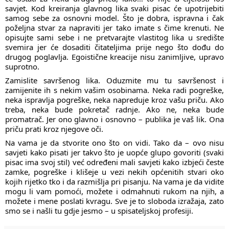
savjet. Kod kreiranja glavnog lika svaki pisac će upotrijebiti
samog sebe za osnovni model. Što je dobra, ispravna i čak
poželjna stvar za napraviti jer tako imate s čime krenuti. Ne
opisujte sami sebe i ne pretvarajte vlastitog lika u središte
svemira jer će dosaditi čitateljima prije nego što dođu do
drugog poglavlja. Egoistične kreacije nisu zanimljive, upravo
suprotno.
Zamislite savršenog lika. Oduzmite mu tu savršenost i
zamijenite ih s nekim vašim osobinama. Neka radi pogreške,
neka ispravlja pogreške, neka napreduje kroz vašu priču. Ako
treba, neka bude pokretač radnje. Ako ne, neka bude
promatrač. Jer ono glavno i osnovno – publika je vaš lik. Ona
priču prati kroz njegove oči.
Na vama je da stvorite ono što on vidi. Tako da – ovo nisu
savjeti kako pisati jer takvo što je uopće glupo govoriti (svaki
pisac ima svoj stil) već određeni mali savjeti kako izbjeći česte
zamke, pogreške i klišeje u vezi nekih općenitih stvari oko
kojih rijetko tko i da razmišlja pri pisanju. Na vama je da vidite
mogu li vam pomoći, možete i odmahnuti rukom na njih, a
možete i mene poslati kvragu. Sve je to sloboda izražaja, zato
smo se i našli tu gdje jesmo – u spisateljskoj profesiji.