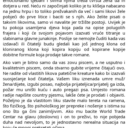
emocionalno sjebani i svima njima treba čvrsta žena da ih
dotjera u red. Neću ni započinjati koliko je tu klišeja nabacano
na jednu hrpu i to toliko prežvakanih da već i sami likovi žele
pobjeći do prve litice i baciti se s njih. Ako želite pisati o
takvim likovima, samo vi navalite jer tržište postoji. Uvijek je
tu pokoja usamljena djeva koja pada na opise polugolih
frajera i koji će svojom pojavom izazvati vruće titranje u
slabinama glavne junakinje. Poslije se nemojte čuditi kada vas
izdavači ili čitatelji budu gledali kao još jednog klona od
kloniranog klona koji kopira kopiju od kopirane kopije
dobitne formule koja prodaje takve romane.
Ako vam je bitno samo da vas zovu piscem, a ne usputno i
kvalitetnim piscem, onda stvarno gubite vrijeme čitajući ovo.
Ne radite od vlastitih likova patetične kreature kako bi izazvali
suosjećanje kod čitatelja. Vašem liku iznenada umre muž/
žena/dijete, izgubi posao, najbolja prijateljica/prijatelj ga izda,
požar mu uništi kuću i auto pregazi psa. Umjesto romana
radije napišite country pjesmu, lakše ćete je prodati i objaviti.
Poželjno je da vlastitom liku stavite malo tereta na ramena,
što fizičkog, što psihološkog jer prepreke i nošenje s istima su
ono što ga čini zanimljivim. Ako mu bacite World Trade
Centar na glavu (doslovno) i on to preživi, to nije pobjeda
duha nad nevoljom, to je jednostavno nerealna situacija na
koju će mnogi prekretati očima.