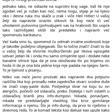
Jednako tako, ne odlazite na suprotni kraj vage. Vaš lik nije
zgodan već je ružan kao noć, nema nogu, slijep je na lijevo
oko i desna ruka mu skače u zrak i viče Heil Hitler! U vašoj
želji da napravite izrazito slikovit lik koji neće ići već
uhodanim putovima (pohvaljujem vas na hrabrosti što uopće
tako razmišljate) otišli ste predaleko i napravili već
spomenutu karikaturu.
Već kada smo tu, spomenut ću odmah zrcalne osobnosti koje
je također poželjno izbjegavati. Što to točno znači? Znači to da
u vašoj želji da stvorite muško/ženski par likova opisujete
ustvari jedan lik i onda mu samo izmijenite spol i dodate neke
banalne sitnice tipa da je ona obožavala tlo po kojemu on
hoda ili da je ona bila jedina koja nije padala na njegov šarm.
To je lijenost u pisanju.
Nitko vas neće javno prozvati ako napravite dva potpuno
različita lika koji pronađu neke zajedničke stvari; srodne duše
ne znači copy-paste duše. Posljednja stvar na koju su svi
alergični, počevši od izdavača, preko čitatelja i svih ostalih u
izdavačkoj branši jesu info-dumpovi. Nikada, ponavljam,
nikada ne predstavljajte vlastitog lika kroz gomilanje
informacija o njemu. Što je info-dump, da prvo to riješimo s
dnevnog reda. To je komad teksta koji djeluje kao upute kako