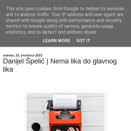
This site uses cookies from Google to deliver its services
"Kvaka"
and to analyze traffic. Your IP address and user-agent are
shared with Google along with performance and security
metrics to ensure quality of service, generate usage
Časopis za književnost ISSN 2459-5632
statistics, and to detect and address abuse.
LEARN MORE
GOT IT
▼
subota, 23. prosinca 2023.
Danijel Špelić | Nema lika do glavnog
lika