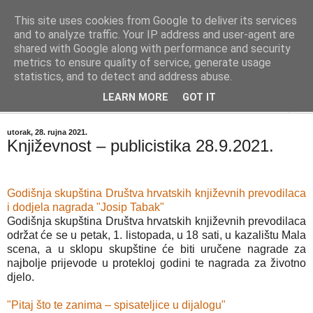
This site uses cookies from Google to deliver its services
"Kvaka"
and to analyze traffic. Your IP address and user-agent are
shared with Google along with performance and security
metrics to ensure quality of service, generate usage
Časopis za književnost ISSN 2459-5632
statistics, and to detect and address abuse.
LEARN MORE
GOT IT
▼
utorak, 28. rujna 2021.
Književnost – publicistika 28.9.2021.
Godišnja skupština Društva hrvatskih književnih prevodilaca
i dodjela nagrada "Josip Tabak"
Godišnja skupština Društva hrvatskih književnih prevodilaca
održat će se u petak, 1. listopada, u 18 sati, u kazalištu Mala
scena, a u sklopu skupštine će biti uručene nagrade za
najbolje prijevode u protekloj godini te nagrada za životno
djelo.
"Pitaj što te zanima – spisateljice u dijalogu"