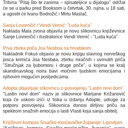
Tribina "Pitaj što te zanima – spisateljice u dijalogu" održat
će se u parku pred Booksom u četvrtak, 30. rujna, u 18 sati,
a ugostit će Ivanu Bodrožić i Mirtu Maslač.
Sanja Lovrenčić / Vendi Vernić: "Luda kuća"
Naklada Mala zvona objavila je novu slikovnicu književnice
Sanje Lovrenčić i ilustratorice Vendi Vernić - "Luda kuća".
Prva zbirka priča Joa Nesboa na hrvatskom
Nakladnik Fokus objavio je novu knjigu slavnog norveškog
pisca krimića Joa Nesbøa, zbirku mračnih i uvrnutih priča
"Stručnjak za ljubomoru i druge priče", u kojima se kralj
skandinavskog noira bavi moćnim ljudskim emocijama i
njihovim mogućim posljedicama.
Adopta objavljuje slikovnicu o posvojenju "Lastin novi dom"
"Lastin novi dom" naziv je slikovnice Marijane Križanović
koja će uskoro izići iz tiska u izdanju Adopte, udruge za
potporu posvojenju. Slikovnica donosi dirljivu priču sa
spektrom snažnih emocija o lasti Vlasti koja sanja obitelj.
Književni kompas Sisačko-moslavačke županije: Lipovljani