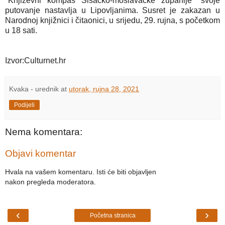
"Književni kompas Sisačko-moslavačke županije" svoje
putovanje nastavlja u Lipovljanima. Susret je zakazan u
Narodnoj knjižnici i čitaonici, u srijedu, 29. rujna, s početkom
u 18 sati.
Izvor:Culturnet.hr
Kvaka - urednik
at
utorak, rujna 28, 2021
Podijeli
Nema komentara:
Objavi komentar
Hvala na vašem komentaru. Isti će biti objavljen
nakon pregleda moderatora.
‹
›
Početna stranica