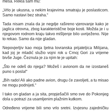
mesa. Rekla sam mu:
„Vrlo je ukusna, u nekim krajevima smatraju je poslasticom.
Samo nastavi bez straha.“
Tada nisam znala da je negdje rašireno vjerovanje kako je
jaglica otrovna, zbog karakteristične boje kosti. Možda je i u
njegovom rodnom kraju takvo mišljenje bilo uvriježeno. Nije
to rekao. Samo da nije gladan.
Nepovjerljiv kao moja ljetna lovranska prijateljica Milijana,
kad joj je mladić služio vojni rok u Crnoj Gori za vrijeme
bivše Juge. Čeznula je za njim te je upitah:
„Što ne odeš do njega? Možeš i avionom da ne izostaneš
puno s posla!“
„Bih rado! Ali ako padne avion, drugu će zavoljeti, a tu misao
ne mogu podnijeti.“
I tako on gladan a ja sita, propješačili smo sve do Pokonjeg
dola u potrazi za usamljenim plažnim kutkom.
Određeno vrijeme bili smo vrlo sretni. Izvjesnu zajedničku