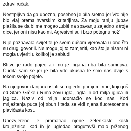
zdravi ručak.
Nestrpljiva da ga upozna, posebno je bila sretna jer Vrc nije
bio vlaj prema hvarskim kriterijima. Za moju raniju ljubav
plašila se da bi me mogao „ubiti na spavanju zajedno s troje
dice, jer oni nisu kao mi. Agresivni su i brzo potegnu nož“!
Nije poznavala svijet te je svom dušom vjerovala u ono što
su drugi govorili. Ne mogu joj to zamjeriti, kao što je nisam ni
mogla uvjeriti u kolikoj je zabludi.
Blitvu je rado pojeo ali mu je frigana riba bila sumnjiva.
Čudila sam se jer je bila vrlo ukusna te smo nas dvije s
tekom svoje pojele.
Na njegovom tanjuru ostali su ogledni primjerci ribe, koju još
od Stare Grčke i Rima zovu igla, jagla ili od milja iglica ili
jaglica. Naziv od milja udomaćio se kod nas. Kod
mriještenja puca joj trbuh i tada se vidi njena fluorescentna
plavičasta kost.
Unezvjereno je promatrao njene zelenkaste kosti
kralježnice, kad ih je ugledao progutavši malo prženog