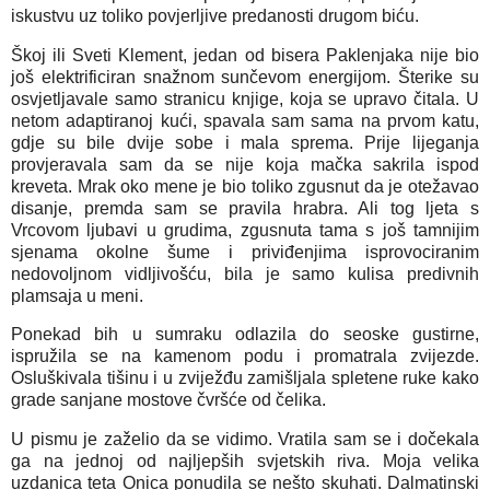
iskustvu uz toliko povjerljive predanosti drugom biću.
Škoj ili Sveti Klement, jedan od bisera Paklenjaka nije bio
još elektrificiran snažnom sunčevom energijom. Šterike su
osvjetljavale samo stranicu knjige, koja se upravo čitala. U
netom adaptiranoj kući, spavala sam sama na prvom katu,
gdje su bile dvije sobe i mala sprema. Prije lijeganja
provjeravala sam da se nije koja mačka sakrila ispod
kreveta. Mrak oko mene je bio toliko zgusnut da je otežavao
disanje, premda sam se pravila hrabra. Ali tog ljeta s
Vrcovom ljubavi u grudima, zgusnuta tama s još tamnijim
sjenama okolne šume i priviđenjima isprovociranim
nedovoljnom vidljivošću, bila je samo kulisa predivnih
plamsaja u meni.
Ponekad bih u sumraku odlazila do seoske gustirne,
ispružila se na kamenom podu i promatrala zvijezde.
Osluškivala tišinu i u zviježđu zamišljala spletene ruke kako
grade sanjane mostove čvršće od čelika.
U pismu je zaželio da se vidimo. Vratila sam se i dočekala
ga na jednoj od najljepših svjetskih riva. Moja velika
uzdanica teta Onica ponudila se nešto skuhati. Dalmatinski