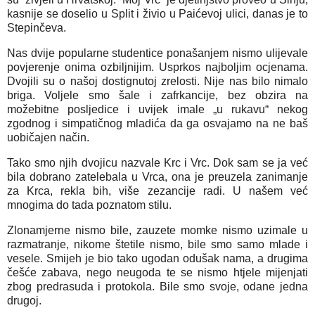
kasnije se doselio u Split i živio u Paićevoj ulici, danas je to
Stepinčeva.
Nas dvije popularne studentice ponašanjem nismo ulijevale
povjerenje onima ozbiljnijim. Usprkos najboljim ocjenama.
Dvojili su o našoj dostignutoj zrelosti. Nije nas bilo nimalo
briga. Voljele smo šale i zafrkancije, bez obzira na
možebitne posljedice i uvijek imale „u rukavu“ nekog
zgodnog i simpatičnog mladića da ga osvajamo na ne baš
uobičajen način.
Tako smo njih dvojicu nazvale Krc i Vrc. Dok sam se ja već
bila dobrano zatelebala u Vrca, ona je preuzela zanimanje
za Krca, rekla bih, više zezancije radi. U našem već
mnogima do tada poznatom stilu.
Zlonamjerne nismo bile, zauzete momke nismo uzimale u
razmatranje, nikome štetile nismo, bile smo samo mlade i
vesele. Smijeh je bio tako ugodan odušak nama, a drugima
češće zabava, nego neugoda te se nismo htjele mijenjati
zbog predrasuda i protokola. Bile smo svoje, odane jedna
drugoj.