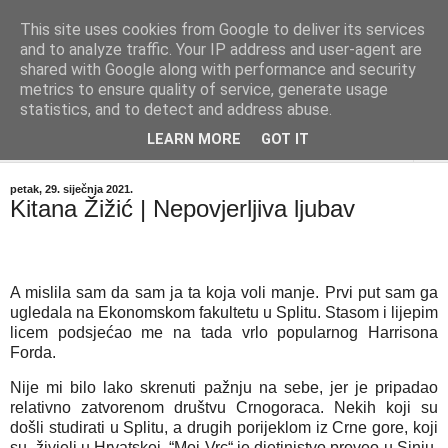
This site uses cookies from Google to deliver its services
"Kvaka"
and to analyze traffic. Your IP address and user-agent are
shared with Google along with performance and security
metrics to ensure quality of service, generate usage
Časopis za književnost ISSN 2459-5632
statistics, and to detect and address abuse.
LEARN MORE
GOT IT
▼
petak, 29. siječnja 2021.
Kitana Žižić | Nepovjerljiva ljubav
A mislila sam da sam ja ta koja voli manje. Prvi put sam ga
ugledala na Ekonomskom fakultetu u Splitu. Stasom i lijepim
licem podsjećao me na tada vrlo popularnog Harrisona
Forda.
Nije mi bilo lako skrenuti pažnju na sebe, jer je pripadao
relativno zatvorenom društvu Crnogoraca. Nekih koji su
došli studirati u Splitu, a drugih porijeklom iz Crne gore, koji
su živjeli u Hrvatskoj. “Moj Vrc“ je djetinjstvo proveo u Sinju,