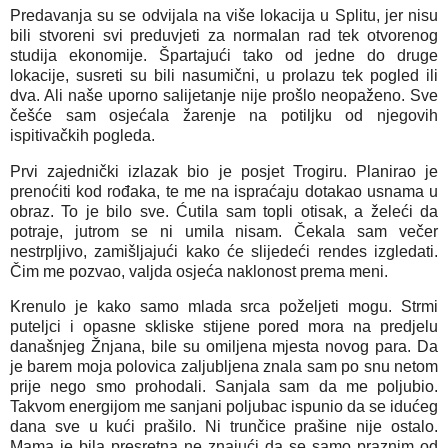
Predavanja su se odvijala na više lokacija u Splitu, jer nisu
bili stvoreni svi preduvjeti za normalan rad tek otvorenog
studija ekonomije. Špartajući tako od jedne do druge
lokacije, susreti su bili nasumični, u prolazu tek pogled ili
dva. Ali naše uporno salijetanje nije prošlo neopaženo. Sve
češće sam osjećala žarenje na potiljku od njegovih
ispitivačkih pogleda.
Prvi zajednički izlazak bio je posjet Trogiru. Planirao je
prenoćiti kod rođaka, te me na ispraćaju dotakao usnama u
obraz. To je bilo sve. Ćutila sam topli otisak, a želeći da
potraje, jutrom se ni umila nisam. Čekala sam večer
nestrpljivo, zamišljajući kako će slijedeći rendes izgledati.
Čim me pozvao, valjda osjeća naklonost prema meni.
Krenulo je kako samo mlada srca poželjeti mogu. Strmi
puteljci i opasne skliske stijene pored mora na predjelu
današnjeg Žnjana, bile su omiljena mjesta novog para. Da
je barem moja polovica zaljubljena znala sam po snu netom
prije nego smo prohodali. Sanjala sam da me poljubio.
Takvom energijom me sanjani poljubac ispunio da se idućeg
dana sve u kući prašilo. Ni trunčice prašine nije ostalo.
Mama je bila presretna ne znajući da se samo praznim od