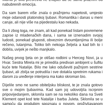
nabubrenih emocija.
Da sam barem više znala o pražnjenu napetosti, umjesto
moje odanosti platonskoj ljubavi. Romantika i danas u meni
caruje, ali nije više na pijedestalu kao nekada.
Da li zbog toga, ne znam, ali kad ponekad listam povremene
zapise iz mladenačkih dana, i sama se iznenadim svojoj
ludosti, ponekad gluposti, obveznim dvoumljenjima ili bolje
rečeno, lutanjima. Toliko bih nekoga željela a kad bih to i
dobila, uvijek je nešto manjkalo.
Našeg prvog ljeta on je otišao rodbini u Herceg Novi, ja u
Hvar. Sestra Mirela mi je priredila predivan ambijent u šufitu
kuće tete Natalije. Bilo me lako oduševiti pažnjom sestrine
ljubavi, ali zbilja se potrudila i sve dotakla spretnim rukama i
darom za uređenje interijera ma kako skroman bio.
Dijelile smo ne samo obiteljsku bliskost, te je znala gotovo
sve o mojim ljubavima. Kad sam joj udovoljila iscrpnim
pripovijedanjem, sklonila sam se na nekoliko dana na Sveti
Klement opet kod tete Natalije i barba Juleta. Sklonila se u
samoću da produbim spoznaju o novom, proživljavanom