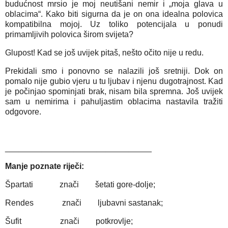
budućnost mrsio je moj neutišani nemir i „moja glava u
oblacima“. Kako biti sigurna da je on ona idealna polovica
kompatibilna mojoj. Uz toliko potencijala u ponudi
primamljivih polovica širom svijeta?
Glupost! Kad se još uvijek pitaš, nešto očito nije u redu.
Prekidali smo i ponovno se nalazili još sretniji. Dok on
pomalo nije gubio vjeru u tu ljubav i njenu dugotrajnost. Kad
je počinjao spominjati brak, nisam bila spremna. Još uvijek
sam u nemirima i pahuljastim oblacima nastavila tražiti
odgovore.
________________________________
Manje poznate riječi:
Špartati znači šetati gore-dolje;
Rendes znači ljubavni sastanak;
Šufit znači potkrovlje;