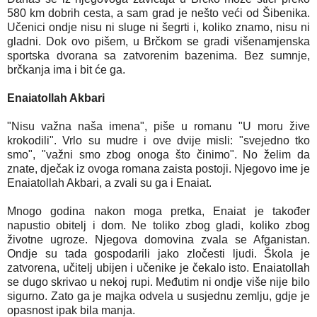
580 km dobrih cesta, a sam grad je nešto veći od Šibenika.
Učenici ondje nisu ni sluge ni šegrti i, koliko znamo, nisu ni
gladni. Dok ovo pišem, u Brčkom se gradi višenamjenska
sportska dvorana sa zatvorenim bazenima. Bez sumnje,
brčkanja ima i bit će ga.
Enaiatollah Akbari
"Nisu važna naša imena", piše u romanu "U moru žive
krokodili". Vrlo su mudre i ove dvije misli: "svejedno tko
smo", "važni smo zbog onoga što činimo". No želim da
znate, dječak iz ovoga romana zaista postoji. Njegovo ime je
Enaiatollah Akbari, a zvali su ga i Enaiat.
Mnogo godina nakon moga pretka, Enaiat je također
napustio obitelj i dom. Ne toliko zbog gladi, koliko zbog
životne ugroze. Njegova domovina zvala se Afganistan.
Ondje su tada gospodarili jako zločesti ljudi. Škola je
zatvorena, učitelj ubijen i učenike je čekalo isto. Enaiatollah
se dugo skrivao u nekoj rupi. Međutim ni ondje više nije bilo
sigurno. Zato ga je majka odvela u susjednu zemlju, gdje je
opasnost ipak bila manja.