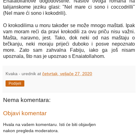
Enaiatollahove dogodovštine. Naslov ovoga romana na
talijanskome jeziku glasi: "Nel mare ci sono i coccodrilli"
(Nel mare ći sono i kokodrili).
O krokodilima u moru također se može mnogo maštati. Ipak
vam moram reći da pravi krokodili za ovu priču nisu važni.
Mašta, naravno, jest. Tako, dok neki od nas maštaju o
brčkanju, neki moraju prijeći duboko i posve nepoznato
more. Zato sam zahvalna Fabiju, iako ga još nisam
upoznala, što nas je upoznao s Enaiatollahom.
Kvaka - urednik
at
četvrtak, veljače 27, 2020
Podijeli
Nema komentara:
Objavi komentar
Hvala na vašem komentaru. Isti će biti objavljen
nakon pregleda moderatora.