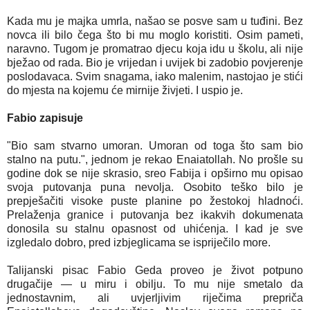
Kada mu je majka umrla, našao se posve sam u tuđini. Bez
novca ili bilo čega što bi mu moglo koristiti. Osim pameti,
naravno. Tugom je promatrao djecu koja idu u školu, ali nije
bježao od rada. Bio je vrijedan i uvijek bi zadobio povjerenje
poslodavaca. Svim snagama, iako malenim, nastojao je stići
do mjesta na kojemu će mirnije živjeti. I uspio je.
Fabio zapisuje
"Bio sam stvarno umoran. Umoran od toga što sam bio
stalno na putu.", jednom je rekao Enaiatollah. No prošle su
godine dok se nije skrasio, sreo Fabija i opširno mu opisao
svoja putovanja puna nevolja. Osobito teško bilo je
prepješačiti visoke puste planine po žestokoj hladnoći.
Prelaženja granice i putovanja bez ikakvih dokumenata
donosila su stalnu opasnost od uhićenja. I kad je sve
izgledalo dobro, pred izbjeglicama se ispriječilo more.
Talijanski pisac Fabio Geda proveo je život potpuno
drugačije — u miru i obilju. To mu nije smetalo da
jednostavnim, ali uvjerljivim riječima prepriča