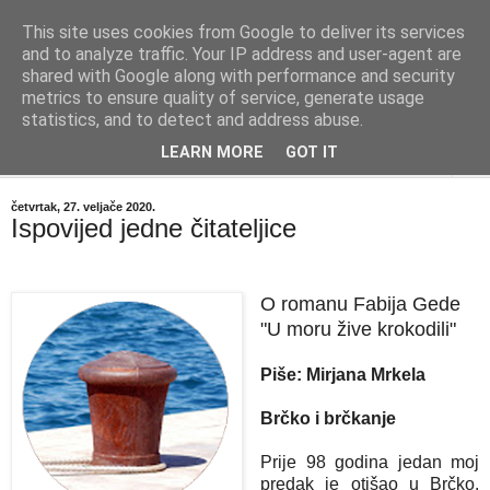
This site uses cookies from Google to deliver its services
"Kvaka"
and to analyze traffic. Your IP address and user-agent are
shared with Google along with performance and security
metrics to ensure quality of service, generate usage
Časopis za književnost ISSN 2459-5632
statistics, and to detect and address abuse.
LEARN MORE
GOT IT
▼
četvrtak, 27. veljače 2020.
Ispovijed jedne čitateljice
O romanu Fabija Gede
"U moru žive krokodili"
Piše: Mirjana Mrkela
Brčko i brčkanje
Prije 98 godina jedan moj
predak je otišao u Brčko.