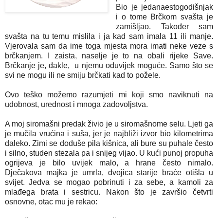
Bio je jedanaestogodišnjak
i o tome Brčkom svašta je
zamišljao. Također sam
svašta na tu temu mislila i ja kad sam imala 11 ili manje.
Vjerovala sam da ime toga mjesta mora imati neke veze s
brčkanjem. I zaista, naselje je to na obali rijeke Save.
Brčkanje je, dakle, u njemu oduvijek moguće. Samo što se
svi ne mogu ili ne smiju brčkati kad to požele.
Ovo teško možemo razumjeti mi koji smo naviknuti na
udobnost, urednost i mnoga zadovoljstva.
A moj siromašni predak živio je u siromašnome selu. Ljeti ga
je mučila vrućina i suša, jer je najbliži izvor bio kilometrima
daleko. Zimi se doduše pila kišnica, ali bure su puhale često
i silno, studen stezala pa i snijeg vijao. U kući punoj propuha
ogrijeva je bilo uvijek malo, a hrane često nimalo.
Dječakova majka je umrla, dvojica starije braće otišla u
svijet. Jedva se mogao pobrinuti i za sebe, a kamoli za
mlađega brata i sestricu. Nakon što je završio četvrti
osnovne, otac mu je rekao: