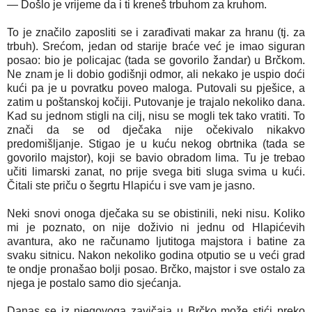
— Došlo je vrijeme da i ti kreneš trbuhom za kruhom.
To je značilo zaposliti se i zarađivati makar za hranu (tj. za
trbuh). Srećom, jedan od starije braće već je imao siguran
posao: bio je policajac (tada se govorilo žandar) u Brčkom.
Ne znam je li dobio godišnji odmor, ali nekako je uspio doći
kući pa je u povratku poveo maloga. Putovali su pješice, a
zatim u poštanskoj kočiji. Putovanje je trajalo nekoliko dana.
Kad su jednom stigli na cilj, nisu se mogli tek tako vratiti. To
znači da se od dječaka nije očekivalo nikakvo
predomišljanje. Stigao je u kuću nekog obrtnika (tada se
govorilo majstor), koji se bavio obradom lima. Tu je trebao
učiti limarski zanat, no prije svega biti sluga svima u kući.
Čitali ste priču o šegrtu Hlapiću i sve vam je jasno.
Neki snovi onoga dječaka su se obistinili, neki nisu. Koliko
mi je poznato, on nije doživio ni jednu od Hlapićevih
avantura, ako ne računamo ljutitoga majstora i batine za
svaku sitnicu. Nakon nekoliko godina otputio se u veći grad
te ondje pronašao bolji posao. Brčko, majstor i sve ostalo za
njega je postalo samo dio sjećanja.
Danas se iz njegovoga zavičaja u Brčko može stići preko